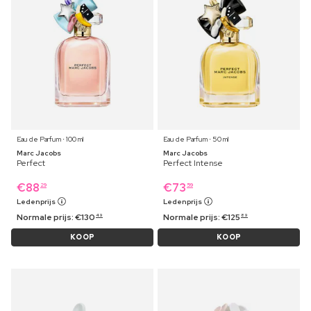
Eau de Parfum ⋅ 100 ml
Eau de Parfum ⋅ 50 ml
Marc Jacobs
Marc Jacobs
Perfect
Perfect Intense
€
88
€
73
29
59
Ledenprijs
Ledenprijs
Normale prijs:
€
130
Normale prijs:
€
125
49
89
KOOP
KOOP