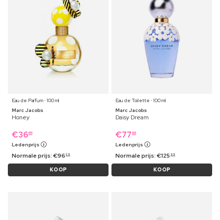
Eau de Parfum ⋅ 100 ml
Eau de Toilette ⋅ 100 ml
Marc Jacobs
Marc Jacobs
Honey
Daisy Dream
€
36
€
77
69
69
Ledenprijs
Ledenprijs
Normale prijs:
€
96
Normale prijs:
€
125
29
99
KOOP
KOOP