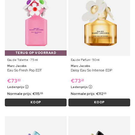
TERUG OP VOORRAAD
Eau de Toilette ⋅ 75 ml
Eau de Parfum ⋅ 50 ml
Marc Jacobs
Marc Jacobs
Eau So Fresh Pop EDT
Daisy Eau So Intense EDP
€
73
€
73
89
29
Ledenprijs
Ledenprijs
Normale prijs:
€
115
Normale prijs:
€
112
49
29
KOOP
KOOP