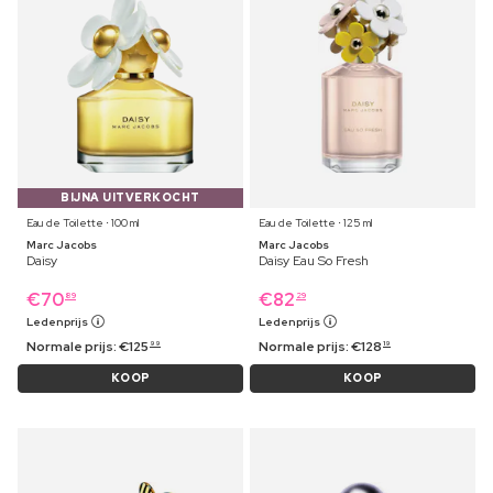
BIJNA UITVERKOCHT
Eau de Toilette ⋅ 100 ml
Eau de Toilette ⋅ 125 ml
Marc Jacobs
Marc Jacobs
Daisy
Daisy Eau So Fresh
€
70
€
82
89
29
Ledenprijs
Ledenprijs
Normale prijs:
€
125
Normale prijs:
€
128
99
19
KOOP
KOOP