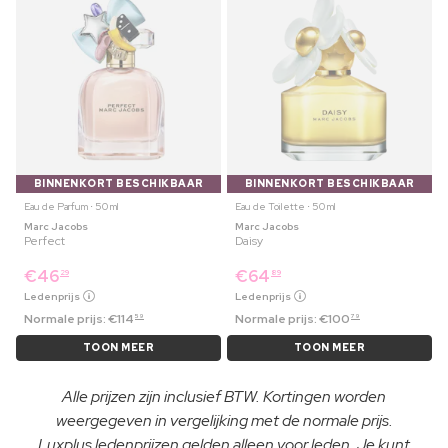
BINNENKORT BESCHIKBAAR
BINNENKORT BESCHIKBAAR
Eau de Parfum ⋅ 50 ml
Eau de Toilette ⋅ 50 ml
Marc Jacobs
Marc Jacobs
Perfect
Daisy
€
46
€
64
29
89
Ledenprijs
Ledenprijs
Normale prijs:
€
114
Normale prijs:
€
100
59
79
TOON MEER
TOON MEER
Alle prijzen zijn inclusief BTW. Kortingen worden
weergegeven in vergelijking met de normale prijs.
Luxplus ledenprijzen gelden alleen voor leden. Je kunt