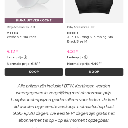
BIJNA UITVERKOCHT
Baby Accessoires ⋅ 4 st
Baby Accessoires ⋅ 1 st
Medela
Medela
Washable Bra Pads
3-In-1 Nursing & Pumping Bra
Black Size M
€
12
€
31
89
59
Ledenprijs
Ledenprijs
Normale prijs:
€
18
Normale prijs:
€
49
99
99
KOOP
KOOP
Alle prijzen zijn inclusief BTW. Kortingen worden
weergegeven in vergelijking met de normale prijs.
Luxplus ledenprijzen gelden alleen voor leden. Je kunt
lid worden bij je eerste aankoop. Lidmaatschap kost
9,95 €/30 dagen. De eerste 14 dagen zijn gratis het
abonnement is op - op elk moment opzegbaar.