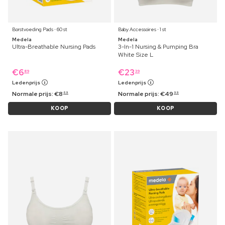
Borstvoeding Pads ⋅ 60 st
Baby Accessoires ⋅ 1 st
Medela
Medela
Ultra-Breathable Nursing Pads
3-In-1 Nursing & Pumping Bra
White Size L
€
6
€
23
89
39
Ledenprijs
Ledenprijs
Normale prijs:
€
8
Normale prijs:
€
49
69
99
KOOP
KOOP