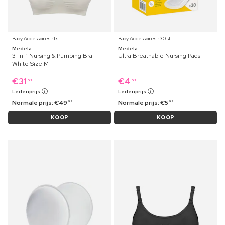
Baby Accessoires ⋅ 1 st
Baby Accessoires ⋅ 30 st
Medela
Medela
3-In-1 Nursing & Pumping Bra
Ultra Breathable Nursing Pads
White Size M
€
31
€
4
59
59
Ledenprijs
Ledenprijs
Normale prijs:
€
49
Normale prijs:
€
5
99
99
KOOP
KOOP