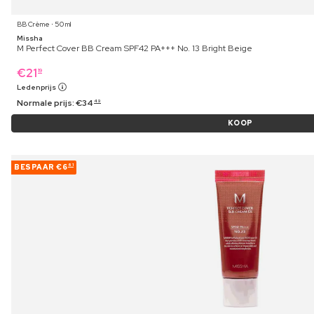
BB Crème ⋅ 50 ml
Missha
M Perfect Cover BB Cream SPF42 PA+++ No. 13 Bright Beige
€
21
19
Ledenprijs
Normale prijs:
€
34
49
KOOP
BESPAAR
€6
61