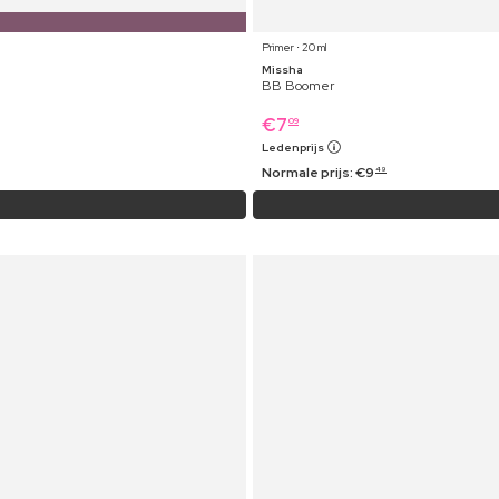
Primer ⋅ 20 ml
Missha
BB Boomer
€
7
09
Ledenprijs
Normale prijs:
€
9
49