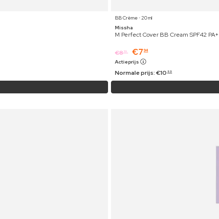
BB Crème ⋅ 20 ml
Missha
M Perfect Cover BB Cream SPF42 PA+
€
7
94
€
8
19
Actieprijs
Normale prijs:
€
10
99