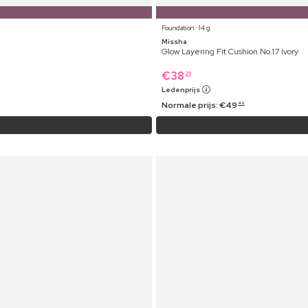
Foundation ⋅ 14 g
Missha
Glow Layering Fit Cushion No.17 Ivory
€
38
29
Ledenprijs
Normale prijs:
€
49
49