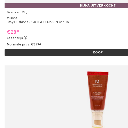
BIJNA UITVERKOCHT
Foundation ⋅ 15 g
Missha
Stay Cushion SPF40 PA++ No.21N Vanilla
€
28
09
Ledenprijs
Normale prijs:
€
37
49
KOOP