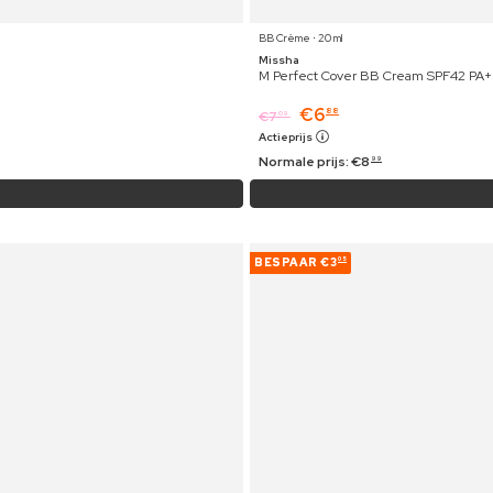
BB Crème ⋅ 20 ml
Missha
M Perfect Cover BB Cream SPF42 PA+
€
6
88
€
7
09
Actieprijs
Normale prijs:
€
8
99
BESPAAR
€3
05