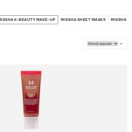
MISSHA K-BEAUTY MAKE-UP
MISSHA SHEET MASKS
MISSHA G