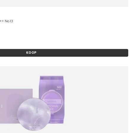
++ No.13
KOOP