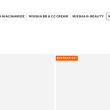
A NIACINAMIDE
MISSHA BB & CC CREAM
MISSHA K-BEAUTY
BESPAAR
€2
11