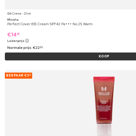
BB Crème ⋅ 20 ml
Missha
Perfect Cover BB Cream SPF42 Pa+++ No.25 Warm
€
14
69
Ledenprijs
Normale prijs:
€
22
59
KOOP
BESPAAR
€3
21