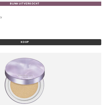
BIJNA UITVERKOCHT
ry
KOOP