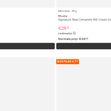
BB Crème ⋅ 45 g
Missha
Signature Real Complete BB Cream Ex
€
25
49
Ledenprijs
Normale prijs:
€
49
49
BESPAAR
€7
34