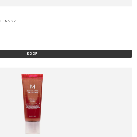
++ No. 27
KOOP