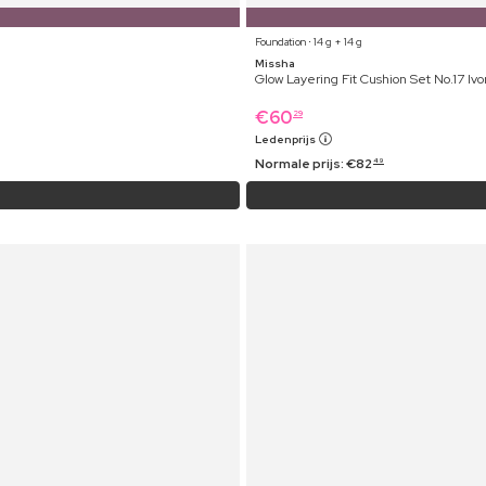
Foundation ⋅ 14 g + 14 g
Missha
Glow Layering Fit Cushion Set No.17 Ivo
€
60
29
Ledenprijs
Normale prijs:
€
82
49