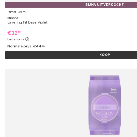
BIJNA UITVERKOCHT
Primer ⋅ 35 ml
Missha
Layering Fit Base Violet
€
32
59
Ledenprijs
Normale prijs:
€
44
69
KOOP