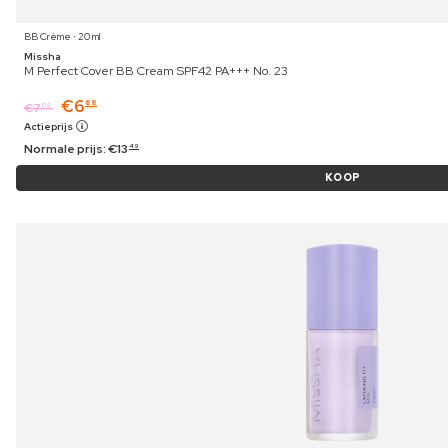
BB Crème ⋅ 20 ml
Missha
M Perfect Cover BB Cream SPF42 PA+++ No. 23
€
6
88
€
7
09
Actieprijs
Normale prijs:
€
13
49
KOOP