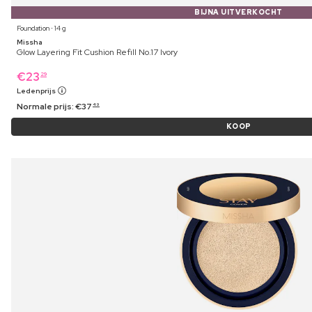
BIJNA UITVERKOCHT
Foundation ⋅ 14 g
Missha
Glow Layering Fit Cushion Refill No.17 Ivory
€
23
29
Ledenprijs
Normale prijs:
€
37
49
KOOP