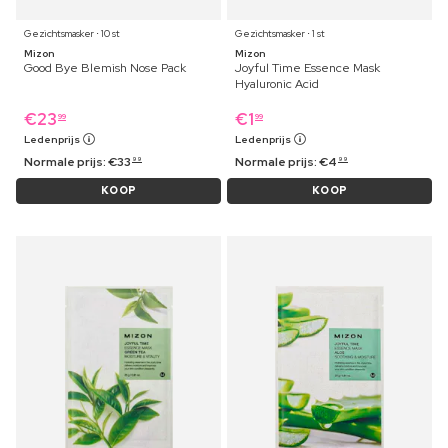
Gezichtsmasker ⋅ 10 st
Gezichtsmasker ⋅ 1 st
Mizon
Mizon
Good Bye Blemish Nose Pack
Joyful Time Essence Mask
Hyaluronic Acid
€
23
€
1
99
99
Ledenprijs
Ledenprijs
Normale prijs:
€
33
Normale prijs:
€
4
99
99
KOOP
KOOP