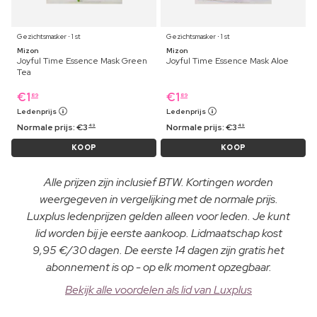
Gezichtsmasker ⋅ 1 st
Gezichtsmasker ⋅ 1 st
Mizon
Mizon
Joyful Time Essence Mask Green
Joyful Time Essence Mask Aloe
Tea
€
1
€
1
89
89
Ledenprijs
Ledenprijs
Normale prijs:
€
3
Normale prijs:
€
3
49
49
KOOP
KOOP
Alle prijzen zijn inclusief BTW. Kortingen worden
weergegeven in vergelijking met de normale prijs.
Luxplus ledenprijzen gelden alleen voor leden. Je kunt
lid worden bij je eerste aankoop. Lidmaatschap kost
9,95 €/30 dagen. De eerste 14 dagen zijn gratis het
abonnement is op - op elk moment opzegbaar.
Bekijk alle voordelen als lid van Luxplus