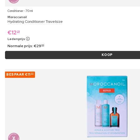
Conditioner ⋅ 70 ml
Moroccanoil
Hydrating Conditioner Travelsize
€
12
29
Ledenprijs
Normale prijs:
€
29
50
KOOP
BESPAAR
€11
85