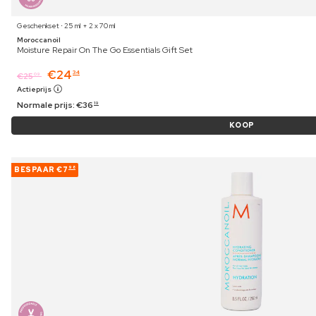
Geschenkset ⋅ 25 ml + 2 x 70 ml
Moroccanoil
Moisture Repair On The Go Essentials Gift Set
€
24
34
€
25
09
Actieprijs
Normale prijs:
€
36
19
KOOP
BESPAAR
€7
98