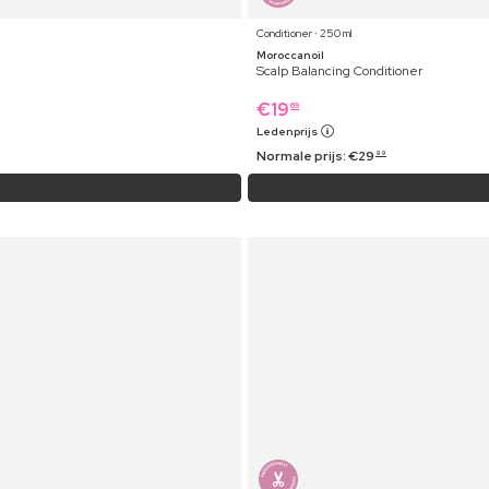
Conditioner ⋅ 250 ml
Moroccanoil
Scalp Balancing Conditioner
€
19
69
Ledenprijs
Normale prijs:
€
29
99