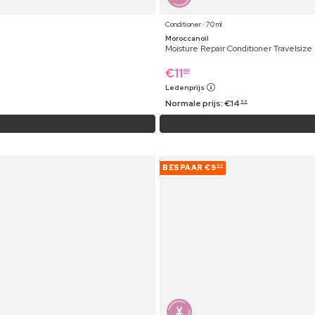
Conditioner ⋅ 70 ml
Moroccanoil
Moisture Repair Conditioner Travelsize
€
11
69
Ledenprijs
Normale prijs:
€
14
69
BESPAAR
€9
92