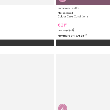
Conditioner ⋅ 250 ml
Moroccanoil
Colour Care Conditioner
€
21
79
Ledenprijs
Normale prijs:
€
28
99