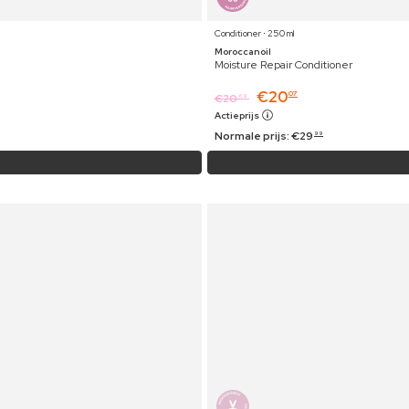
Conditioner ⋅ 250 ml
Moroccanoil
Moisture Repair Conditioner
€
20
07
€
20
69
Actieprijs
Normale prijs:
€
29
99