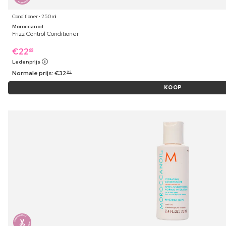
Conditioner ⋅ 250 ml
Moroccanoil
Frizz Control Conditioner
€
22
69
Ledenprijs
Normale prijs:
€
32
99
KOOP