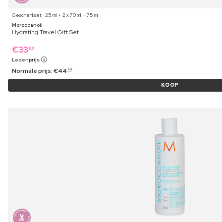
Geschenkset ⋅ 25 ml + 2 x 70 ml + 75 ml
Moroccanoil
Hydrating Travel Gift Set
€
33
89
Ledenprijs
Normale prijs:
€
44
99
KOOP