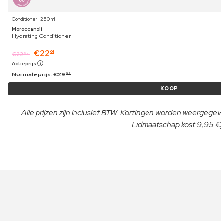
Conditioner ⋅ 250 ml
Moroccanoil
Hydrating Conditioner
€
22
01
€
22
69
Actieprijs
Normale prijs:
€
29
99
KOOP
Alle prijzen zijn inclusief BTW. Kortingen worden weergegeve
Lidmaatschap kost 9,95 €/