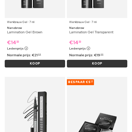
Wenkbrauw Gel ⋅ 7 ml
Wenkbrauw Gel ⋅ 7 ml
Nanobrow
Nanobrow
Lamination Gel Brown
Lamination Gel Transparent
€
14
€
14
99
99
Ledenprijs
Ledenprijs
Normale prijs:
€
21
Normale prijs:
€
19
99
99
KOOP
KOOP
BESPAAR
€5
15