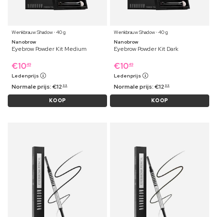
Wenkbrauw Shadow ⋅ 40 g
Wenkbrauw Shadow ⋅ 40 g
Nanobrow
Nanobrow
Eyebrow Powder Kit Medium
Eyebrow Powder Kit Dark
€
10
€
10
49
49
Ledenprijs
Ledenprijs
Normale prijs:
€
12
Normale prijs:
€
12
99
99
KOOP
KOOP