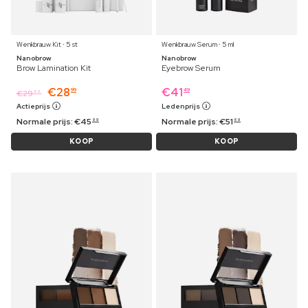
Wenkbrauw Kit ⋅ 5 st
Wenkbrauw Serum ⋅ 5 ml
Nanobrow
Nanobrow
Brow Lamination Kit
Eyebrow Serum
€
28
€
41
99
49
€
29
89
Actieprijs
Ledenprijs
Normale prijs:
€
45
Normale prijs:
€
51
99
69
KOOP
KOOP