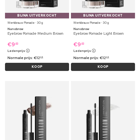
BIJNA UITVERKOCHT
BIJNA UITVERKOCHT
Wenkbrauw Pomade ⋅ 30 g
Wenkbrauw Pomade ⋅ 30 g
Nanobrow
Nanobrow
Eyebrow Pomade Medium Brown
Eyebrow Pomade Light Brown
€
9
€
9
49
49
Ledenprijs
Ledenprijs
Normale prijs:
€
12
Normale prijs:
€
12
29
29
KOOP
KOOP