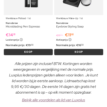
Wenkbrauw Potlood ⋅ 1 st
Wenkbrauw Make-Up ⋅ 1 st
Nanobrow
Nanobrow
Microblading Pen Espresso
Eyebrow Styling Soap
€
14
€
11
99
44
€
11
79
Ledenprijs
Actieprijs
Normale prijs:
€
19
Normale prijs:
€
16
99
59
KOOP
KOOP
Alle prijzen zijn inclusief BTW. Kortingen worden
weergegeven in vergelijking met de normale prijs.
Luxplus ledenprijzen gelden alleen voor leden. Je kunt
lid worden bij je eerste aankoop. Lidmaatschap kost
9,95 €/30 dagen. De eerste 14 dagen zijn gratis het
abonnement is op - op elk moment opzegbaar.
Bekijk alle voordelen als lid van Luxplus