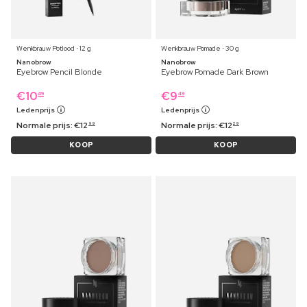
Wenkbrauw Potlood ⋅ 12 g
Wenkbrauw Pomade ⋅ 30 g
Nanobrow
Nanobrow
Eyebrow Pencil Blonde
Eyebrow Pomade Dark Brown
€
10
€
9
49
49
Ledenprijs
Ledenprijs
Normale prijs:
€
12
Normale prijs:
€
12
99
29
KOOP
KOOP