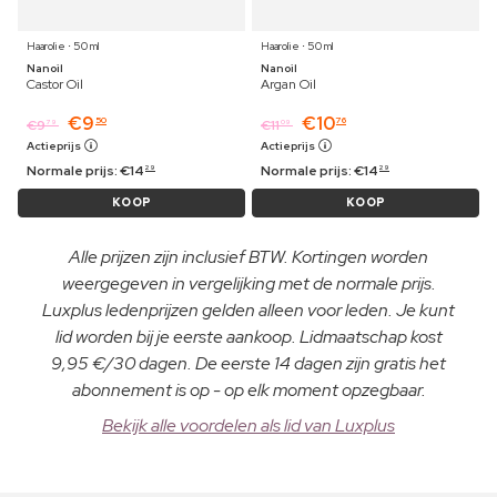
Haarolie ⋅ 50 ml
Haarolie ⋅ 50 ml
Nanoil
Nanoil
Castor Oil
Argan Oil
€
9
€
10
50
76
€
9
€
11
79
09
Actieprijs
Actieprijs
Normale prijs:
€
14
Normale prijs:
€
14
29
29
KOOP
KOOP
Alle prijzen zijn inclusief BTW. Kortingen worden
weergegeven in vergelijking met de normale prijs.
Luxplus ledenprijzen gelden alleen voor leden. Je kunt
lid worden bij je eerste aankoop. Lidmaatschap kost
9,95 €/30 dagen. De eerste 14 dagen zijn gratis het
abonnement is op - op elk moment opzegbaar.
Bekijk alle voordelen als lid van Luxplus