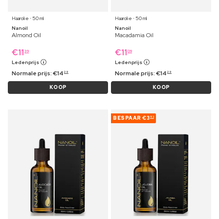
Haarolie ⋅ 50 ml
Haarolie ⋅ 50 ml
Nanoil
Nanoil
Almond Oil
Macadamia Oil
€
11
€
11
39
09
Ledenprijs
Ledenprijs
Normale prijs:
€
14
Normale prijs:
€
14
29
29
KOOP
KOOP
BESPAAR
€3
53