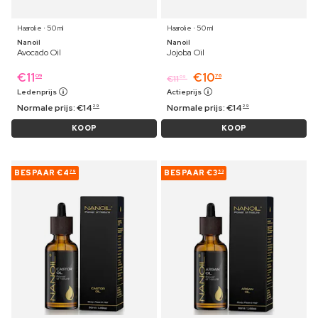
Haarolie ⋅ 50 ml
Haarolie ⋅ 50 ml
Nanoil
Nanoil
Avocado Oil
Jojoba Oil
€
11
€
10
09
76
€
11
09
Ledenprijs
Actieprijs
Normale prijs:
€
14
Normale prijs:
€
14
29
29
KOOP
KOOP
BESPAAR
€4
BESPAAR
€3
79
53