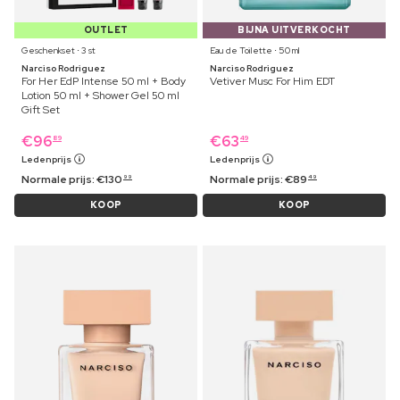
OUTLET
BIJNA UITVERKOCHT
Geschenkset ⋅ 3 st
Eau de Toilette ⋅ 50 ml
Narciso Rodriguez
Narciso Rodriguez
For Her EdP Intense 50 ml + Body
Vetiver Musc For Him EDT
Lotion 50 ml + Shower Gel 50 ml
Gift Set
€
96
€
63
89
49
Ledenprijs
Ledenprijs
Normale prijs:
€
130
Normale prijs:
€
89
99
49
KOOP
KOOP