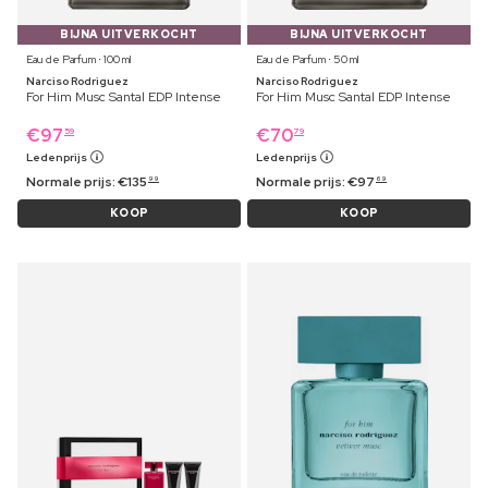
BIJNA UITVERKOCHT
BIJNA UITVERKOCHT
Eau de Parfum ⋅ 100 ml
Eau de Parfum ⋅ 50 ml
Narciso Rodriguez
Narciso Rodriguez
For Him Musc Santal EDP Intense
For Him Musc Santal EDP Intense
€
97
€
70
59
79
Ledenprijs
Ledenprijs
Normale prijs:
€
135
Normale prijs:
€
97
99
69
KOOP
KOOP