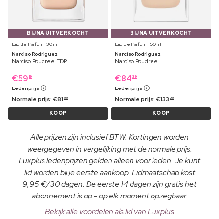
BIJNA UITVERKOCHT
BIJNA UITVERKOCHT
Eau de Parfum ⋅ 30 ml
Eau de Parfum ⋅ 50 ml
Narciso Rodriguez
Narciso Rodriguez
Narciso Poudree EDP
Narciso Poudree
€
59
€
84
19
39
Ledenprijs
Ledenprijs
Normale prijs:
€
81
Normale prijs:
€
133
99
09
KOOP
KOOP
Alle prijzen zijn inclusief BTW. Kortingen worden
weergegeven in vergelijking met de normale prijs.
Luxplus ledenprijzen gelden alleen voor leden. Je kunt
lid worden bij je eerste aankoop. Lidmaatschap kost
9,95 €/30 dagen. De eerste 14 dagen zijn gratis het
abonnement is op - op elk moment opzegbaar.
Bekijk alle voordelen als lid van Luxplus