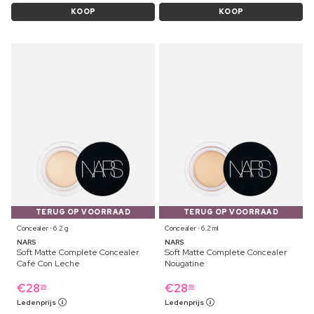
KOOP
KOOP
TERUG OP VOORRAAD
TERUG OP VOORRAAD
Concealer ⋅ 6.2 g
Concealer ⋅ 6.2 ml
NARS
NARS
Soft Matte Complete Concealer
Soft Matte Complete Concealer
Café Con Leche
Nougatine
€
28
€
28
99
99
Ledenprijs
Ledenprijs