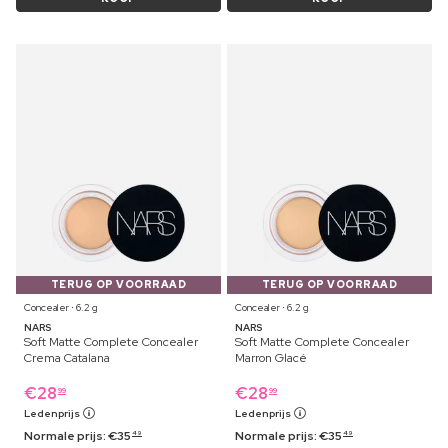
TERUG OP VOORRAAD
TERUG OP VOORRAAD
Concealer ⋅ 6.2 g
Concealer ⋅ 6.2 g
NARS
NARS
Soft Matte Complete Concealer
Soft Matte Complete Concealer
Crema Catalana
Marron Glacé
€
28
€
28
99
99
Ledenprijs
Ledenprijs
Normale prijs:
€
35
Normale prijs:
€
35
49
49