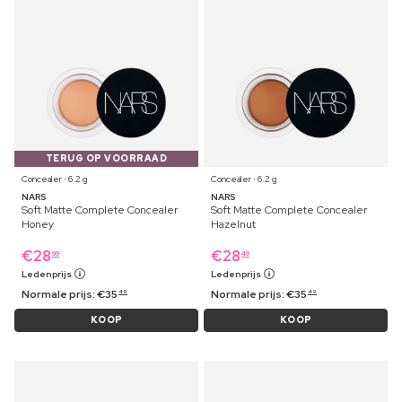
TERUG OP VOORRAAD
Concealer ⋅ 6.2 g
Concealer ⋅ 6.2 g
NARS
NARS
Soft Matte Complete Concealer
Soft Matte Complete Concealer
Honey
Hazelnut
€
28
€
28
99
49
Ledenprijs
Ledenprijs
Normale prijs:
€
35
Normale prijs:
€
35
49
49
KOOP
KOOP