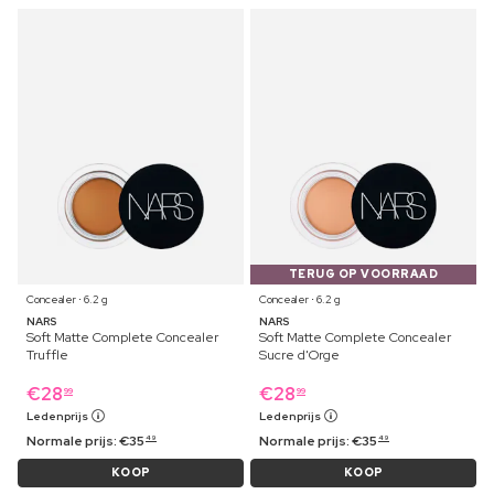
TERUG OP VOORRAAD
Concealer ⋅ 6.2 g
Concealer ⋅ 6.2 g
NARS
NARS
Soft Matte Complete Concealer
Soft Matte Complete Concealer
Truffle
Sucre d'Orge
€
28
€
28
99
99
Ledenprijs
Ledenprijs
Normale prijs:
€
35
Normale prijs:
€
35
49
49
KOOP
KOOP