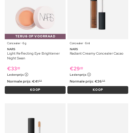
TERUG OP VOORRAAD
Concealer ⋅ 6 g
Concealer ⋅ 6 ml
NARS
NARS
Light Reflecting Eye Brightener
Radiant Creamy Concealer Cacao
Night Swan
€
33
€
29
49
49
Ledenprijs
Ledenprijs
Normale prijs:
€
41
Normale prijs:
€
36
99
69
KOOP
KOOP