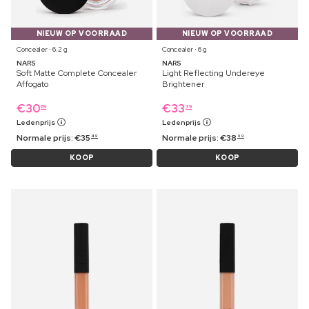
NIEUW OP VOORRAAD
NIEUW OP VOORRAAD
Concealer ⋅ 6.2 g
Concealer ⋅ 6 g
NARS
NARS
Soft Matte Complete Concealer
Light Reflecting Undereye
Affogato
Brightener
€
30
€
33
69
39
Ledenprijs
Ledenprijs
Normale prijs:
€
35
Normale prijs:
€
38
49
99
KOOP
KOOP