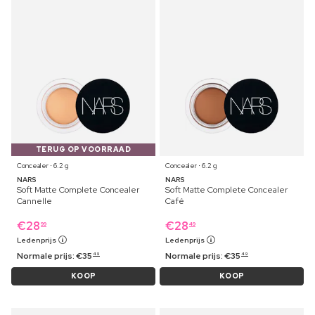
TERUG OP VOORRAAD
Concealer ⋅ 6.2 g
Concealer ⋅ 6.2 g
NARS
NARS
Soft Matte Complete Concealer
Soft Matte Complete Concealer
Cannelle
Café
€
28
€
28
99
49
Ledenprijs
Ledenprijs
Normale prijs:
€
35
Normale prijs:
€
35
49
49
KOOP
KOOP