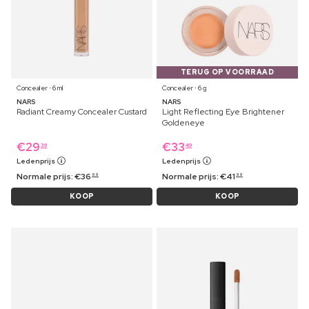
TERUG OP VOORRAAD
Concealer ⋅ 6 ml
Concealer ⋅ 6 g
NARS
NARS
Radiant Creamy Concealer Custard
Light Reflecting Eye Brightener
Goldeneye
€
29
€
33
39
49
Ledenprijs
Ledenprijs
Normale prijs:
€
36
Normale prijs:
€
41
69
99
KOOP
KOOP