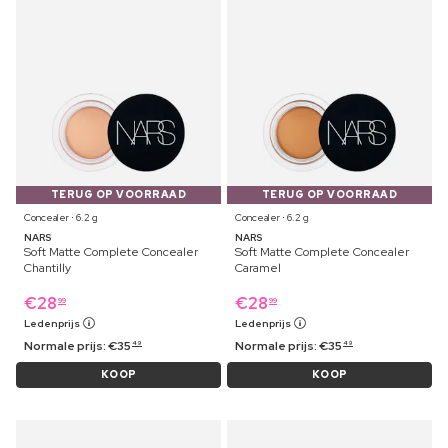
TERUG OP VOORRAAD
TERUG OP VOORRAAD
Concealer ⋅ 6.2 g
Concealer ⋅ 6.2 g
NARS
NARS
Soft Matte Complete Concealer
Soft Matte Complete Concealer
Chantilly
Caramel
€
28
€
28
99
99
Ledenprijs
Ledenprijs
Normale prijs:
€
35
Normale prijs:
€
35
49
49
KOOP
KOOP