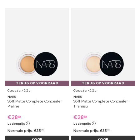
TERUG OP VOORRAAD
TERUG OP VOORRAAD
Concealer ⋅ 6.2 g
Concealer ⋅ 6.2 g
NARS
NARS
Soft Matte Complete Concealer
Soft Matte Complete Concealer
Praline
Tiramisu
€
28
€
28
99
99
Ledenprijs
Ledenprijs
Normale prijs:
€
35
Normale prijs:
€
35
49
49
KOOP
KOOP