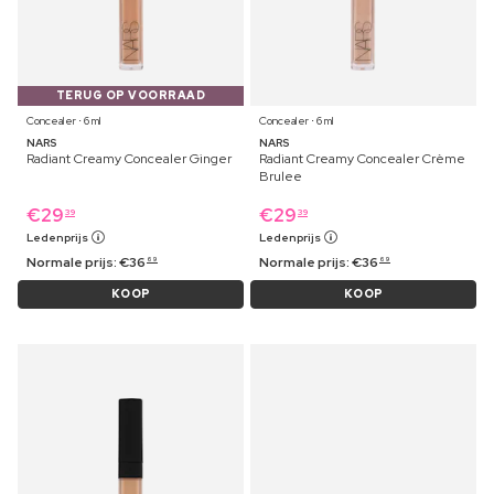
TERUG OP VOORRAAD
Concealer ⋅ 6 ml
Concealer ⋅ 6 ml
NARS
NARS
Radiant Creamy Concealer Ginger
Radiant Creamy Concealer Crème
Brulee
€
29
€
29
39
39
Ledenprijs
Ledenprijs
Normale prijs:
€
36
Normale prijs:
€
36
69
69
KOOP
KOOP