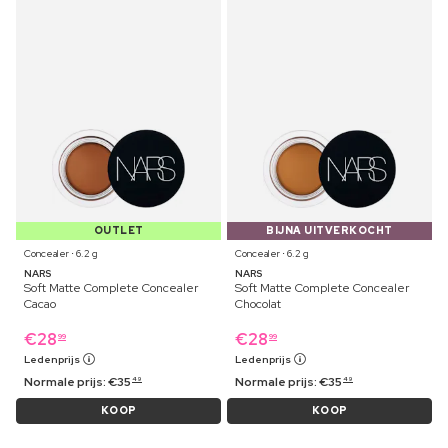
OUTLET
BIJNA UITVERKOCHT
Concealer ⋅ 6.2 g
Concealer ⋅ 6.2 g
NARS
NARS
Soft Matte Complete Concealer
Soft Matte Complete Concealer
Cacao
Chocolat
€
28
€
28
99
99
Ledenprijs
Ledenprijs
Normale prijs:
€
35
Normale prijs:
€
35
49
49
KOOP
KOOP