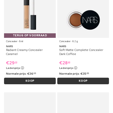
TERUG OP VOORRAAD
Concealer ⋅ 6 ml
Concealer ⋅ 6.2 g
NARS
NARS
Radiant Creamy Concealer
Soft Matte Complete Concealer
Caramel
Dark Coffee
€
29
€
28
39
49
Ledenprijs
Ledenprijs
Normale prijs:
€
36
Normale prijs:
€
35
69
49
KOOP
KOOP