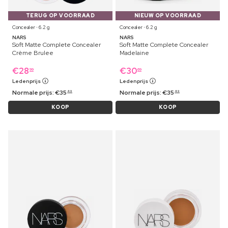
TERUG OP VOORRAAD
NIEUW OP VOORRAAD
Concealer ⋅ 6.2 g
Concealer ⋅ 6.2 g
NARS
NARS
Soft Matte Complete Concealer
Soft Matte Complete Concealer
Crème Brulee
Madelaine
€
28
€
30
99
69
Ledenprijs
Ledenprijs
Normale prijs:
€
35
Normale prijs:
€
35
49
49
KOOP
KOOP