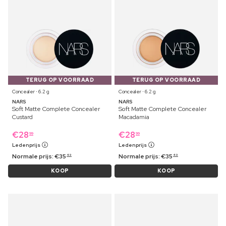
TERUG OP VOORRAAD
TERUG OP VOORRAAD
Concealer ⋅ 6.2 g
Concealer ⋅ 6.2 g
NARS
NARS
Soft Matte Complete Concealer
Soft Matte Complete Concealer
Custard
Macadamia
€
28
€
28
99
99
Ledenprijs
Ledenprijs
Normale prijs:
€
35
Normale prijs:
€
35
49
49
KOOP
KOOP