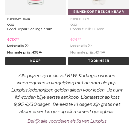
BINNENKORT BESCHIKBAAR
Haarserum ⋅ 50 ml
Haarolie ⋅ 118 ml
OGX
OGX
Bond Repair Sealing Serum
Coconut Milk Oil Mist
€
13
€
9
59
89
Ledenprijs
Ledenprijs
Normale prijs:
€
18
Normale prijs:
€
14
29
99
KOOP
TOON MEER
Alle prijzen zijn inclusief BTW. Kortingen worden
weergegeven in vergelijking met de normale prijs.
Luxplus ledenprijzen gelden alleen voor leden. Je kunt
lid worden bij je eerste aankoop. Lidmaatschap kost
9,95 €/30 dagen. De eerste 14 dagen zijn gratis het
abonnement is op - op elk moment opzegbaar.
Bekijk alle voordelen als lid van Luxplus