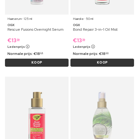
Haarserum ⋅ 125 ml
Haarolie ⋅ 50 ml
OGX
OGX
Rescue Fusions Overnight Serum
Bond Repair 3-in-1 Oil Mist
€
13
€
13
59
59
Ledenprijs
Ledenprijs
Normale prijs:
€
18
Normale prijs:
€
18
29
29
KOOP
KOOP