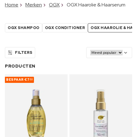
Home
Merken
OGX
OGX Haarolie & Haarserum
OGX SHAMPOO
OGX CONDITIONER
OGX HAAROLIE & HA
FILTERS
PRODUCTEN
BESPAAR
€7
59