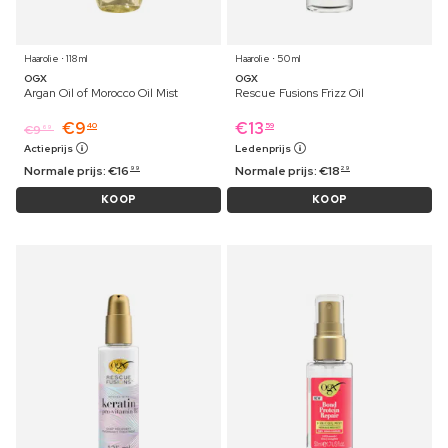
Haarolie ⋅ 118 ml
Haarolie ⋅ 50 ml
OGX
OGX
Argan Oil of Morocco Oil Mist
Rescue Fusions Frizz Oil
€
9
€
13
40
59
€
9
69
Actieprijs
Ledenprijs
Normale prijs:
€
16
Normale prijs:
€
18
99
29
KOOP
KOOP