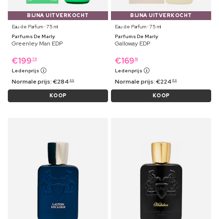
BIJNA UITVERKOCHT
BIJNA UITVERKOCHT
Eau de Parfum ⋅ 75 ml
Eau de Parfum ⋅ 75 ml
Parfums De Marly
Parfums De Marly
Greenley Man EDP
Galloway EDP
€
199
€
169
79
19
Ledenprijs
Ledenprijs
Normale prijs:
€
284
Normale prijs:
€
224
99
89
KOOP
KOOP