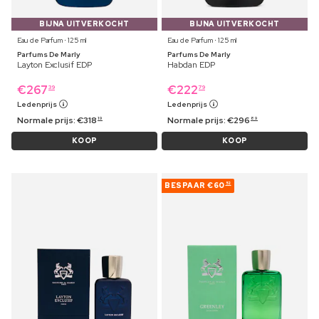
BIJNA UITVERKOCHT
BIJNA UITVERKOCHT
Eau de Parfum ⋅ 125 ml
Eau de Parfum ⋅ 125 ml
Parfums De Marly
Parfums De Marly
Layton Exclusif EDP
Habdan EDP
€
267
€
222
39
79
Ledenprijs
Ledenprijs
Normale prijs:
€
318
Normale prijs:
€
296
19
89
KOOP
KOOP
BESPAAR
€60
52