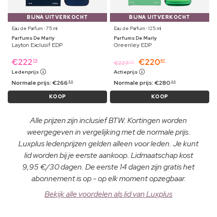
BIJNA UITVERKOCHT
BIJNA UITVERKOCHT
Eau de Parfum ⋅ 75 ml
Eau de Parfum ⋅ 125 ml
Parfums De Marly
Parfums De Marly
Layton Exclusif EDP
Greenley EDP
€
222
€
220
79
47
€
227
29
Ledenprijs
Actieprijs
Normale prijs:
€
266
Normale prijs:
€
280
89
99
KOOP
KOOP
Alle prijzen zijn inclusief BTW. Kortingen worden
weergegeven in vergelijking met de normale prijs.
Luxplus ledenprijzen gelden alleen voor leden. Je kunt
lid worden bij je eerste aankoop. Lidmaatschap kost
9,95 €/30 dagen. De eerste 14 dagen zijn gratis het
abonnement is op - op elk moment opzegbaar.
Bekijk alle voordelen als lid van Luxplus