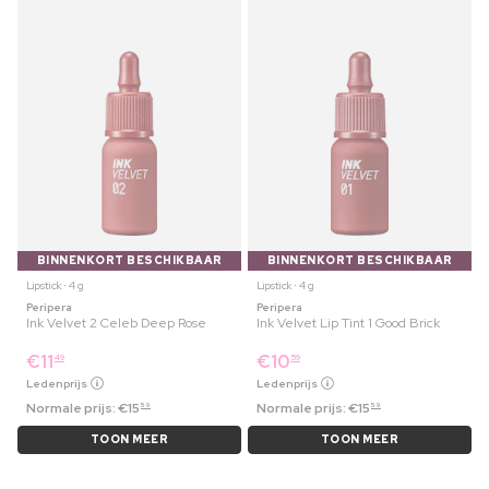
BINNENKORT BESCHIKBAAR
BINNENKORT BESCHIKBAAR
Lipstick ⋅ 4 g
Lipstick ⋅ 4 g
Peripera
Peripera
Ink Velvet 2 Celeb Deep Rose
Ink Velvet Lip Tint 1 Good Brick
€
11
€
10
49
59
Ledenprijs
Ledenprijs
Normale prijs:
€
15
Normale prijs:
€
15
59
59
TOON MEER
TOON MEER