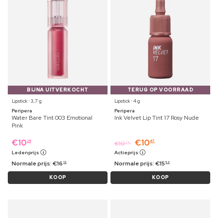
BIJNA UITVERKOCHT
TERUG OP VOORRAAD
Lipstick ⋅ 3,7 g
Lipstick ⋅ 4 g
Peripera
Peripera
Water Bare Tint 003 Emotional
Ink Velvet Lip Tint 17 Rosy Nude
Pink
€
10
€
10
29
47
€
10
79
Ledenprijs
Actieprijs
Normale prijs:
€
16
Normale prijs:
€
15
19
59
KOOP
KOOP