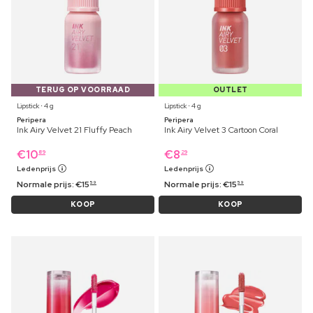
TERUG OP VOORRAAD
OUTLET
Lipstick ⋅ 4 g
Lipstick ⋅ 4 g
Peripera
Peripera
Ink Airy Velvet 21 Fluffy Peach
Ink Airy Velvet 3 Cartoon Coral
€
10
€
8
89
29
Ledenprijs
Ledenprijs
Normale prijs:
€
15
Normale prijs:
€
15
59
59
KOOP
KOOP