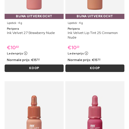
BIJNA UITVERKOCHT
BIJNA UITVERKOCHT
Lipstick ⋅ 4 g
Lipstick ⋅ 4 g
Peripera
Peripera
Ink Velvet 27 Strawberry Nude
Ink Velvet Lip Tint 25 Cinnamon
Nude
€
10
€
10
89
39
Ledenprijs
Ledenprijs
Normale prijs:
€
15
Normale prijs:
€
15
59
59
KOOP
KOOP