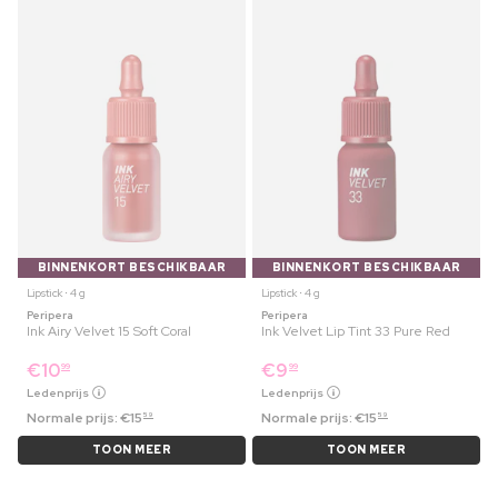
BINNENKORT BESCHIKBAAR
BINNENKORT BESCHIKBAAR
Lipstick ⋅ 4 g
Lipstick ⋅ 4 g
Peripera
Peripera
Ink Airy Velvet 15 Soft Coral
Ink Velvet Lip Tint 33 Pure Red
€
10
€
9
99
99
Ledenprijs
Ledenprijs
Normale prijs:
€
15
Normale prijs:
€
15
59
59
TOON MEER
TOON MEER