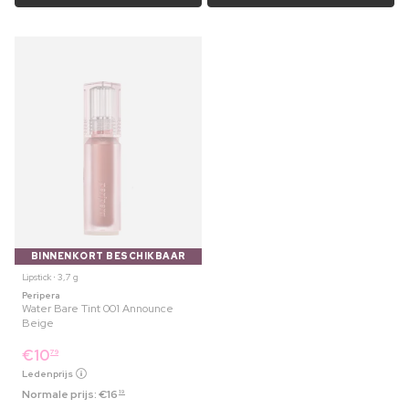
BINNENKORT BESCHIKBAAR
Lipstick ⋅ 3,7 g
Peripera
Water Bare Tint 001 Announce
Beige
€
10
79
Ledenprijs
Normale prijs:
€
16
19