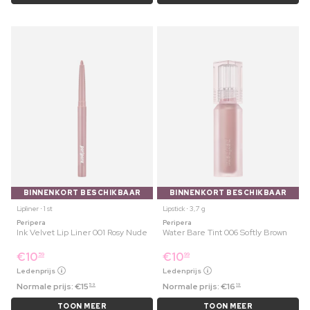
BINNENKORT BESCHIKBAAR
BINNENKORT BESCHIKBAAR
Lipliner ⋅ 1 st
Lipstick ⋅ 3,7 g
Peripera
Peripera
Ink Velvet Lip Liner 001 Rosy Nude
Water Bare Tint 006 Softly Brown
€
10
€
10
59
99
Ledenprijs
Ledenprijs
Normale prijs:
€
15
Normale prijs:
€
16
59
19
TOON MEER
TOON MEER