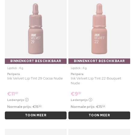
BINNENKORT BESCHIKBAAR
BINNENKORT BESCHIKBAAR
Lipstick ⋅ 4 g
Lipstick ⋅ 4 g
Peripera
Peripera
Ink Velvet Lip Tint 29 Cocoa Nude
Ink Velvet Lip Tint 22 Bouquet
Nude
€
11
€
9
49
99
Ledenprijs
Ledenprijs
Normale prijs:
€
15
Normale prijs:
€
15
59
59
TOON MEER
TOON MEER