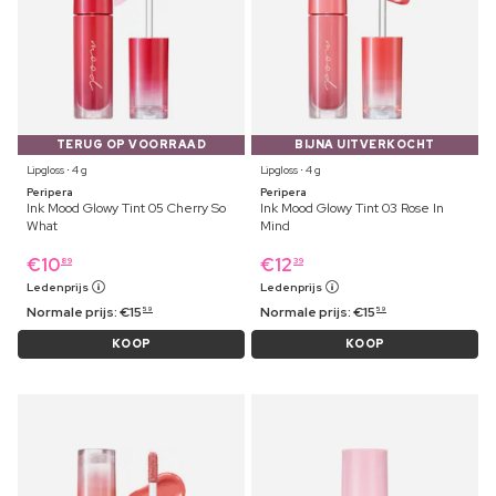
TERUG OP VOORRAAD
BIJNA UITVERKOCHT
Lipgloss ⋅ 4 g
Lipgloss ⋅ 4 g
Peripera
Peripera
Ink Mood Glowy Tint 05 Cherry So
Ink Mood Glowy Tint 03 Rose In
What
Mind
€
10
€
12
89
39
Ledenprijs
Ledenprijs
Normale prijs:
€
15
Normale prijs:
€
15
59
59
KOOP
KOOP