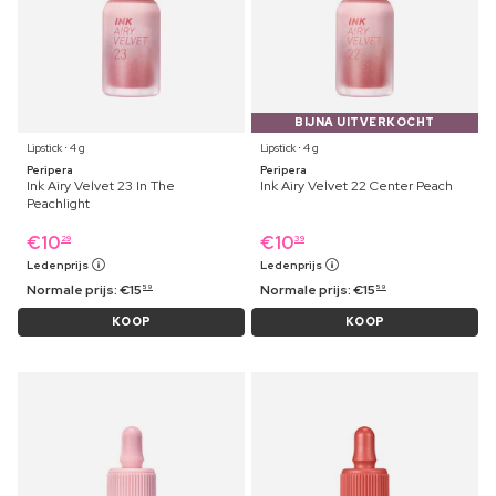
BIJNA UITVERKOCHT
Lipstick ⋅ 4 g
Lipstick ⋅ 4 g
Peripera
Peripera
Ink Airy Velvet 23 In The
Ink Airy Velvet 22 Center Peach
Peachlight
€
10
€
10
29
39
Ledenprijs
Ledenprijs
Normale prijs:
€
15
Normale prijs:
€
15
59
59
KOOP
KOOP