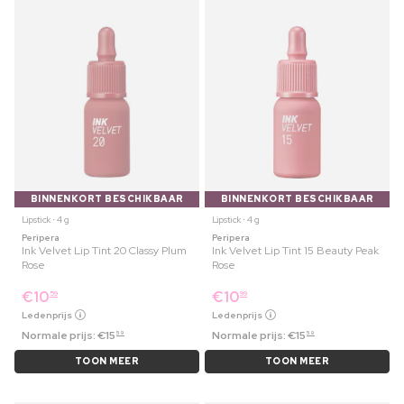
BINNENKORT BESCHIKBAAR
BINNENKORT BESCHIKBAAR
Lipstick ⋅ 4 g
Lipstick ⋅ 4 g
Peripera
Peripera
Ink Velvet Lip Tint 20 Classy Plum
Ink Velvet Lip Tint 15 Beauty Peak
Rose
Rose
€
10
€
10
59
99
Ledenprijs
Ledenprijs
Normale prijs:
€
15
Normale prijs:
€
15
59
59
TOON MEER
TOON MEER