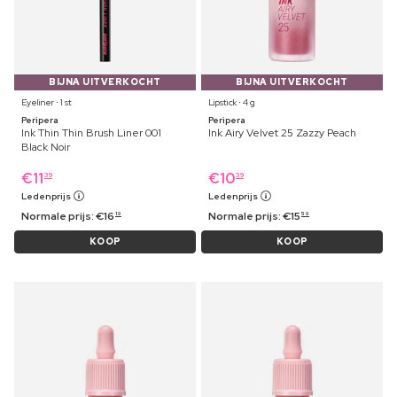
BIJNA UITVERKOCHT
BIJNA UITVERKOCHT
Eyeliner ⋅ 1 st
Lipstick ⋅ 4 g
Peripera
Peripera
Ink Thin Thin Brush Liner 001
Ink Airy Velvet 25 Zazzy Peach
Black Noir
€
11
€
10
39
39
Ledenprijs
Ledenprijs
Normale prijs:
€
16
Normale prijs:
€
15
19
59
KOOP
KOOP