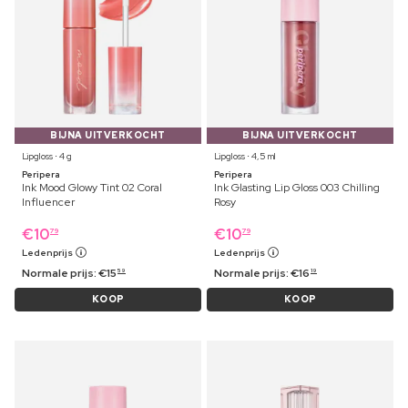
BIJNA UITVERKOCHT
BIJNA UITVERKOCHT
Lipgloss ⋅ 4 g
Lipgloss ⋅ 4,5 ml
Peripera
Peripera
Ink Mood Glowy Tint 02 Coral
Ink Glasting Lip Gloss 003 Chilling
Influencer
Rosy
€
10
€
10
79
79
Ledenprijs
Ledenprijs
Normale prijs:
€
15
Normale prijs:
€
16
59
19
KOOP
KOOP