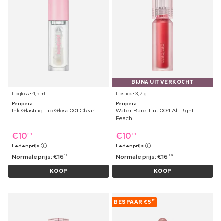
BIJNA UITVERKOCHT
Lipgloss ⋅ 4,5 ml
Lipstick ⋅ 3,7 g
Peripera
Peripera
Ink Glasting Lip Gloss 001 Clear
Water Bare Tint 004 All Right
Peach
€
10
€
10
39
79
Ledenprijs
Ledenprijs
Normale prijs:
€
16
Normale prijs:
€
16
19
99
KOOP
KOOP
BESPAAR
€5
12