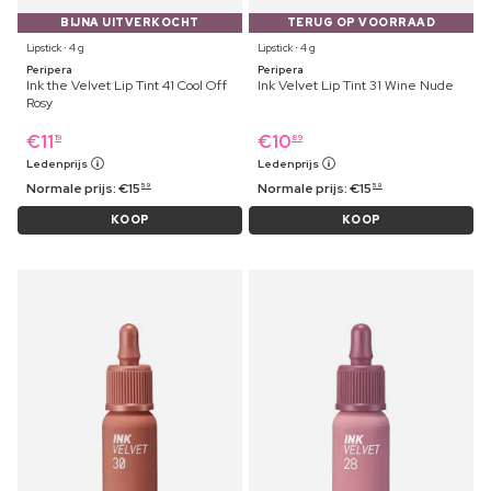
BIJNA UITVERKOCHT
TERUG OP VOORRAAD
Lipstick ⋅ 4 g
Lipstick ⋅ 4 g
Peripera
Peripera
Ink the Velvet Lip Tint 41 Cool Off
Ink Velvet Lip Tint 31 Wine Nude
Rosy
€
11
€
10
19
89
Ledenprijs
Ledenprijs
Normale prijs:
€
15
Normale prijs:
€
15
59
59
KOOP
KOOP