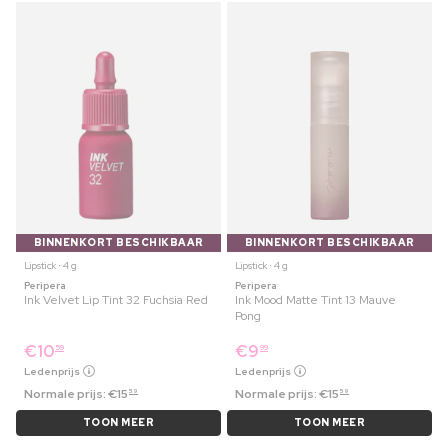
BINNENKORT BESCHIKBAAR
BINNENKORT BESCHIKBAAR
Lipstick ⋅ 4 g
Lipstick ⋅ 4 g
Peripera
Peripera
Ink Velvet Lip Tint 32 Fuchsia Red
Ink Mood Matte Tint 13 Mauve
Pong
€
10
€
9
59
99
Ledenprijs
Ledenprijs
Normale prijs:
€
15
Normale prijs:
€
15
59
59
TOON MEER
TOON MEER