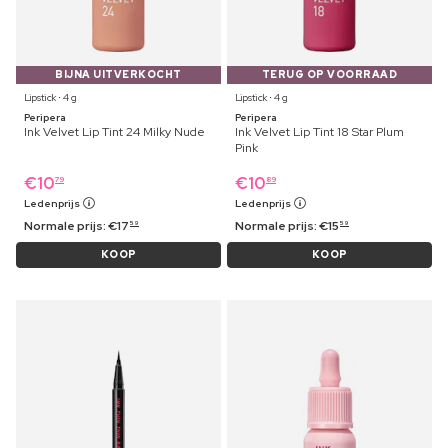
BIJNA UITVERKOCHT
TERUG OP VOORRAAD
Lipstick ⋅ 4 g
Lipstick ⋅ 4 g
Peripera
Peripera
Ink Velvet Lip Tint 24 Milky Nude
Ink Velvet Lip Tint 18 Star Plum
Pink
€
10
€
10
79
89
Ledenprijs
Ledenprijs
Normale prijs:
€
17
Normale prijs:
€
15
59
59
KOOP
KOOP