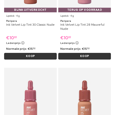
BIJNA UITVERKOCHT
TERUG OP VOORRAAD
Lipstick ⋅ 4 g
Lipstick ⋅ 4 g
Peripera
Peripera
Ink Velvet Lip Tint 30 Classic Nude
Ink Velvet Lip Tint 28 Mauveful
Nude
€
10
€
10
89
89
Ledenprijs
Ledenprijs
Normale prijs:
€
15
Normale prijs:
€
15
59
59
KOOP
KOOP