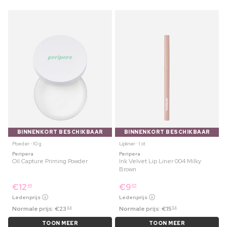
BINNENKORT BESCHIKBAAR
BINNENKORT BESCHIKBAAR
Poeder ⋅ 10 g
Lipliner ⋅ 1 st
Peripera
Peripera
Oil Capture Priming Powder
Ink Velvet Lip Liner 004 Milky
Brown
€
12
€
9
49
65
Ledenprijs
Ledenprijs
Normale prijs:
€
23
Normale prijs:
€
15
99
59
TOON MEER
TOON MEER