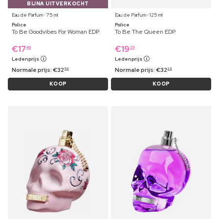
BIJNA UITVERKOCHT
Eau de Parfum ⋅ 75 ml
Eau de Parfum ⋅ 125 ml
Police
Police
To Be Goodvibes For Woman EDP
To Be The Queen EDP
€
17
€
19
49
39
Ledenprijs
Ledenprijs
Normale prijs:
€
32
Normale prijs:
€
32
09
29
KOOP
KOOP