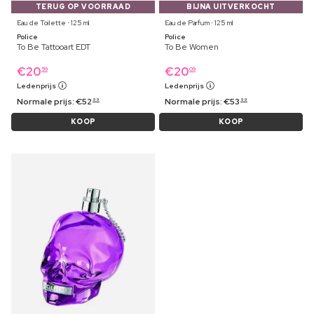
TERUG OP VOORRAAD
BIJNA UITVERKOCHT
Eau de Toilette ⋅ 125 ml
Eau de Parfum ⋅ 125 ml
Police
Police
To Be Tattooart EDT
To Be Women
€
20
€
20
59
09
Ledenprijs
Ledenprijs
Normale prijs:
€
52
Normale prijs:
€
53
99
99
KOOP
KOOP