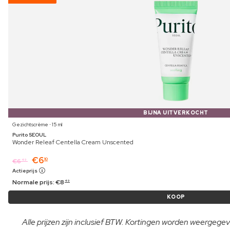
BIJNA UITVERKOCHT
Gezichtscrème ⋅ 15 ml
Purito SEOUL
Wonder Releaf Centella Cream Unscented
€
6
10
€
6
49
Actieprijs
Normale prijs:
€
8
49
KOOP
Alle prijzen zijn inclusief BTW. Kortingen worden weergegeve