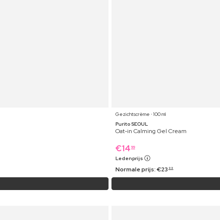
Gezichtscrème ⋅ 100 ml
Purito SEOUL
Oat-in Calming Gel Cream
€
14
99
Ledenprijs
Normale prijs:
€
23
99