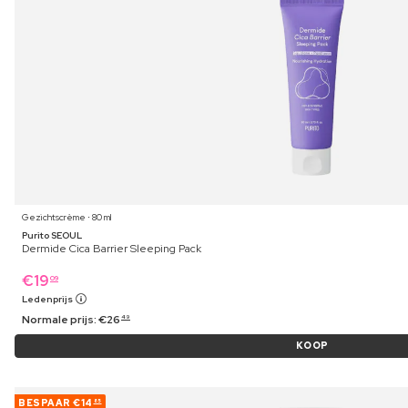
Gezichtscrème ⋅ 80 ml
Purito SEOUL
Dermide Cica Barrier Sleeping Pack
€
19
09
Ledenprijs
Normale prijs:
€
26
49
KOOP
BESPAAR
€14
85