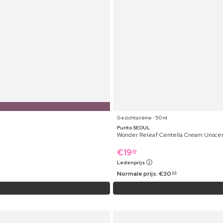
Gezichtscrème ⋅ 50 ml
Purito SEOUL
Wonder Releaf Centella Cream Unsce
€
19
99
Ledenprijs
Normale prijs:
€
30
99