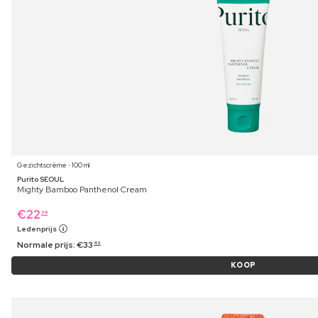
Gezichtscrème ⋅ 100 ml
Purito SEOUL
Mighty Bamboo Panthenol Cream
€
22
39
Ledenprijs
Normale prijs:
€
33
49
KOOP