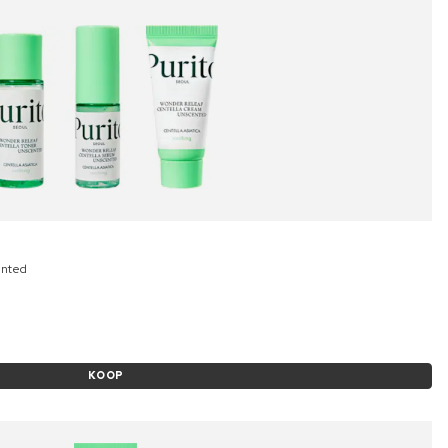
ented
KOOP