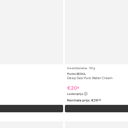
Gezichtscrème ⋅ 50 g
Purito SEOUL
Deep Sea Pure Water Cream
€
20
19
Ledenprijs
Normale prijs:
€
29
49