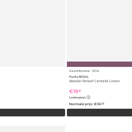
Gezichtscrème ⋅ 50 ml
Purito SEOUL
Wonder Releaf Centella Cream
€
19
99
Ledenprijs
Normale prijs:
€
36
49