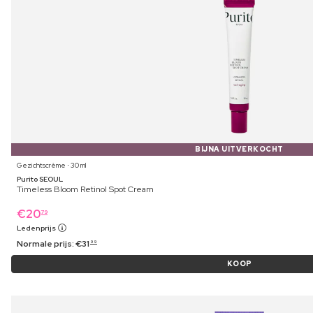
BIJNA UITVERKOCHT
Gezichtscrème ⋅ 30 ml
Purito SEOUL
Timeless Bloom Retinol Spot Cream
€
20
79
Ledenprijs
Normale prijs:
€
31
99
KOOP