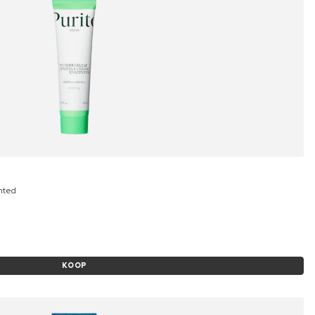
nted
KOOP