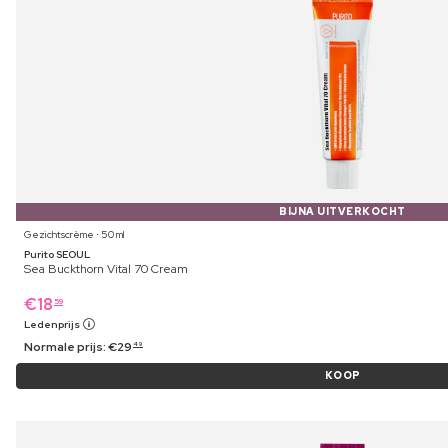
BIJNA UITVERKOCHT
Gezichtscrème ⋅ 50 ml
Purito SEOUL
Sea Buckthorn Vital 70 Cream
€
18
59
Ledenprijs
Normale prijs:
€
29
49
KOOP