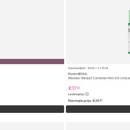
Geschenkset ⋅ 30 ml + 2 x 15 ml
Purito SEOUL
Wonder Releaf Centella Mini Kit Unsc
€
17
29
Ledenprijs
Normale prijs:
€
25
49