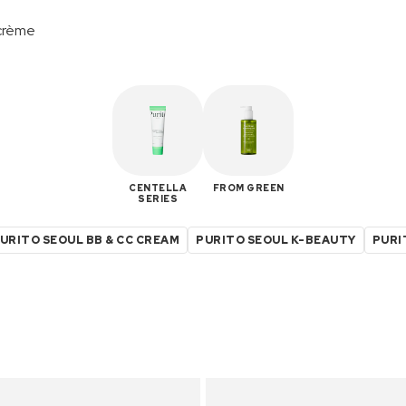
crème
CENTELLA
FROM GREEN
SERIES
URITO SEOUL BB & CC CREAM
PURITO SEOUL K-BEAUTY
PURI