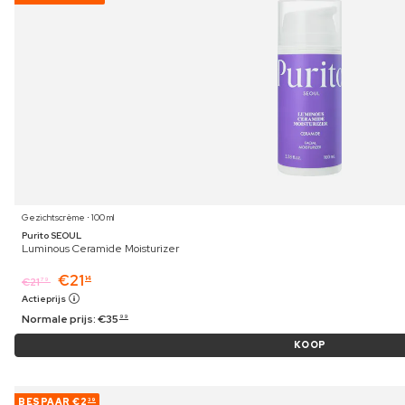
Gezichtscrème ⋅ 100 ml
Purito SEOUL
Luminous Ceramide Moisturizer
€
21
14
€
21
79
Actieprijs
Normale prijs:
€
35
99
KOOP
BESPAAR
€2
39