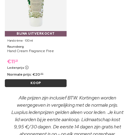
BIJNA UITVERKOCHT
Handcrème ⋅ 100 ml
Raunsborg
Hand Cream Fragrance Free
€
11
29
Ledenprijs
Normale prijs:
€
20
49
KOOP
Alle prijzen zijn inclusief BTW. Kortingen worden
weergegeven in vergelijking met de normale prijs.
Luxplus ledenprijzen gelden alleen voor leden. Je kunt
lid worden bij je eerste aankoop. Lidmaatschap kost
9,95 €/30 dagen. De eerste 14 dagen zijn gratis het
abonnement is op - op elk moment opzegbaar.