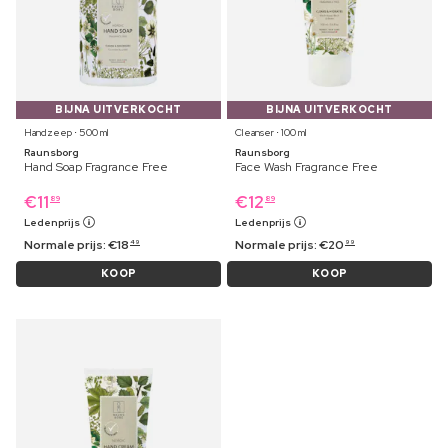
BIJNA UITVERKOCHT
BIJNA UITVERKOCHT
Handzeep ⋅ 500 ml
Cleanser ⋅ 100 ml
Raunsborg
Raunsborg
Hand Soap Fragrance Free
Face Wash Fragrance Free
€
11
€
12
89
89
Ledenprijs
Ledenprijs
Normale prijs:
€
18
Normale prijs:
€
20
49
99
KOOP
KOOP