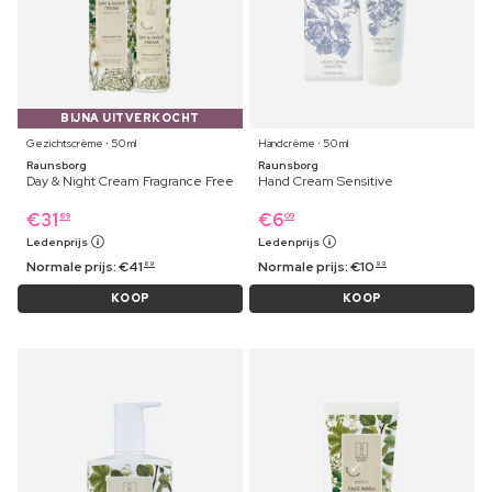
BIJNA UITVERKOCHT
Gezichtscrème ⋅ 50 ml
Handcrème ⋅ 50 ml
Raunsborg
Raunsborg
Day & Night Cream Fragrance Free
Hand Cream Sensitive
€
31
€
6
89
09
Ledenprijs
Ledenprijs
Normale prijs:
€
41
Normale prijs:
€
10
69
99
KOOP
KOOP