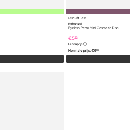
Lash Lift ⋅ 2 st
Refectocil
Eyelash Perm Mini Cosmetic Dish
€
5
19
Ledenprijs
Normale prijs:
€
6
99