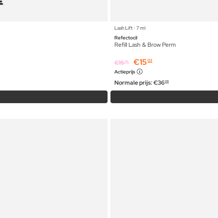
Lash Lift ⋅ 7 ml
Refectocil
Refill Lash & Brow Perm
€
15
03
€
15
49
Actieprijs
Normale prijs:
€
36
09