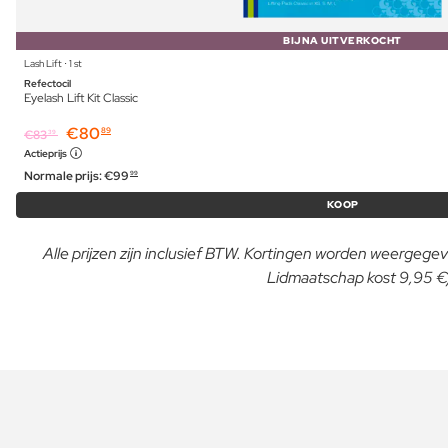
BIJNA UITVERKOCHT
Lash Lift ⋅ 1 st
Refectocil
Eyelash Lift Kit Classic
€
80
89
€
83
39
Actieprijs
Normale prijs:
€
99
99
KOOP
Alle prijzen zijn inclusief BTW. Kortingen worden weergegeve
Lidmaatschap kost 9,95 €/