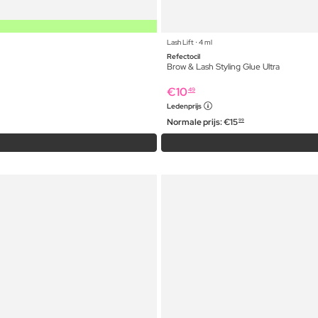
Lash Lift ⋅ 4 ml
Refectocil
Brow & Lash Styling Glue Ultra
€
10
49
Ledenprijs
Normale prijs:
€
15
99