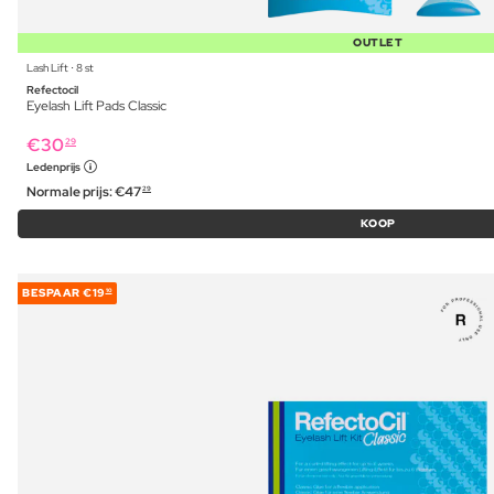
OUTLET
Lash Lift ⋅ 8 st
Refectocil
Eyelash Lift Pads Classic
€
30
29
Ledenprijs
Normale prijs:
€
47
29
KOOP
BESPAAR
€19
10