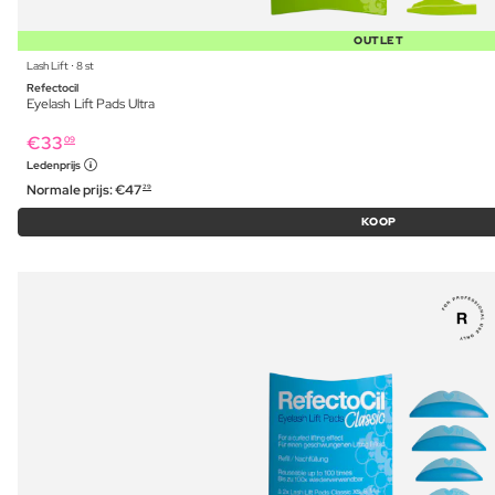
OUTLET
Lash Lift ⋅ 8 st
Refectocil
Eyelash Lift Pads Ultra
€
33
09
Ledenprijs
Normale prijs:
€
47
29
KOOP