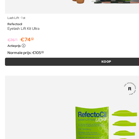
Lash Lift ⋅ 1 st
Refectocil
Eyelash Lift Kit Ultra
€
74
10
€
76
39
Actieprijs
Normale prijs:
€
105
99
KOOP