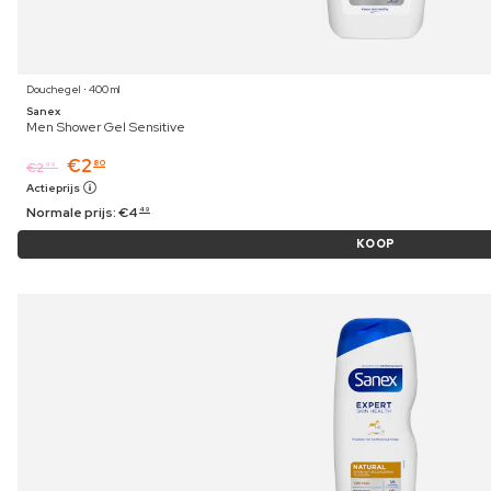
Douchegel ⋅ 400 ml
Sanex
Men Shower Gel Sensitive
€
2
80
€
2
99
Actieprijs
Normale prijs:
€
4
49
KOOP