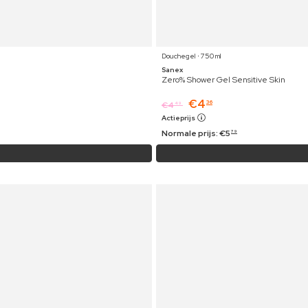
Douchegel ⋅ 750 ml
Sanex
Zero% Shower Gel Sensitive Skin
€
4
36
€
4
49
Actieprijs
Normale prijs:
€
5
79