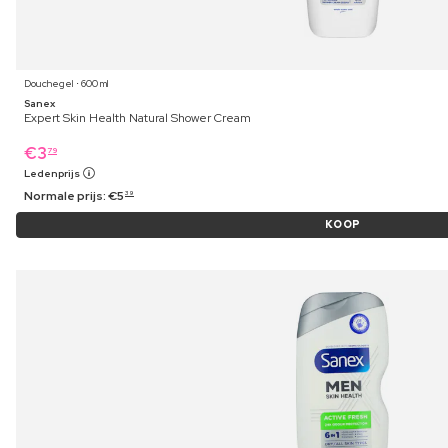
Douchegel ⋅ 600 ml
Sanex
Expert Skin Health Natural Shower Cream
€
3
79
Ledenprijs
Normale prijs:
€
5
39
KOOP