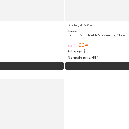
Douchegel ⋅ 600 ml
Sanex
Expert Skin Health Moisturising Shower
€
3
68
€
3
79
Actieprijs
Normale prijs:
€
5
39