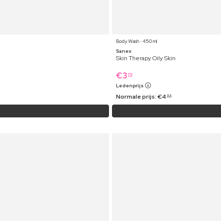
Body Wash ⋅ 450 ml
Sanex
Skin Therapy Oily Skin
€
3
79
Ledenprijs
Normale prijs:
€
4
99