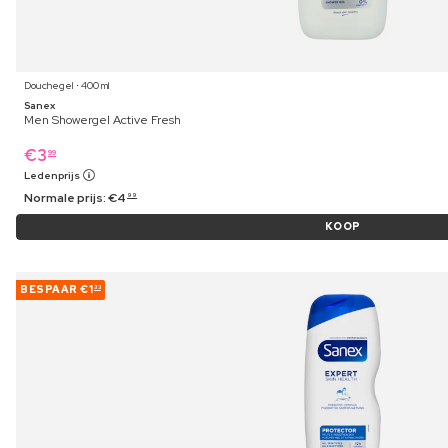
Douchegel ⋅ 400 ml
Sanex
Men Showergel Active Fresh
€
3
99
Ledenprijs
Normale prijs:
€
4
99
KOOP
BESPAAR
€1
33