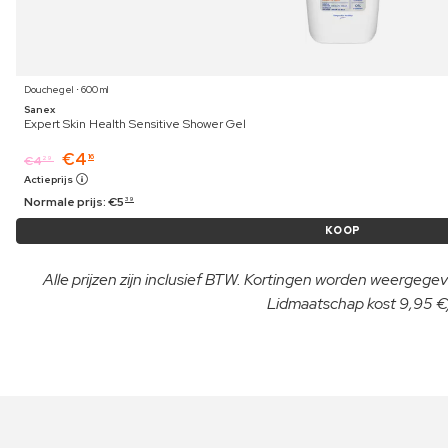
Douchegel ⋅ 600 ml
Sanex
Expert Skin Health Sensitive Shower Gel
€
4
16
€
4
29
Actieprijs
Normale prijs:
€
5
39
KOOP
Alle prijzen zijn inclusief BTW. Kortingen worden weergegeve
Lidmaatschap kost 9,95 €/