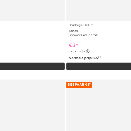
Douchegel ⋅ 600 ml
Sanex
Shower Gel Zero%
€
3
79
Ledenprijs
Normale prijs:
€
5
39
BESPAAR
€1
71