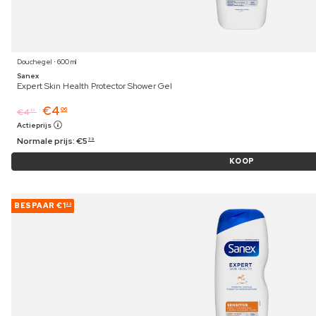
Douchegel ⋅ 600 ml
Sanex
Expert Skin Health Protector Shower Gel
€
4
06
€
4
19
Actieprijs
Normale prijs:
€
5
39
KOOP
BESPAAR
€1
23