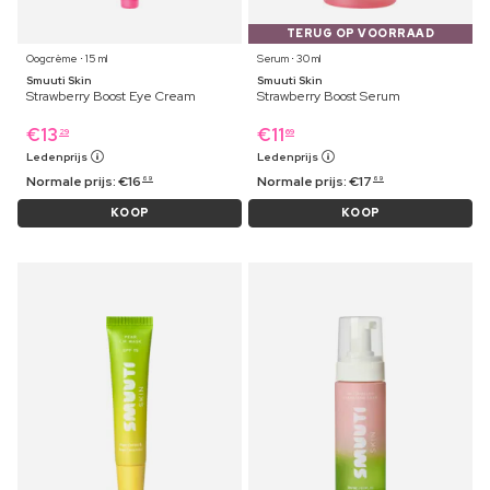
TERUG OP VOORRAAD
Oogcrème ⋅ 15 ml
Serum ⋅ 30 ml
Smuuti Skin
Smuuti Skin
Strawberry Boost Eye Cream
Strawberry Boost Serum
€
13
€
11
29
69
Ledenprijs
Ledenprijs
Normale prijs:
€
16
Normale prijs:
€
17
69
69
KOOP
KOOP