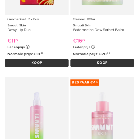
Geschenkset ⋅ 2 x 15 ml
Cleanser ⋅ 100 ml
Smuuti Skin
Smuuti Skin
Dewy Lip Duo
Watermelon Dew Sorbet Balm
€
11
€
16
79
79
Ledenprijs
Ledenprijs
Normale prijs:
€
18
Normale prijs:
€
20
49
99
KOOP
KOOP
BESPAAR
€4
03