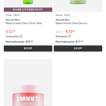
BIJNA UITVERKOCHT
Toner ⋅ 100 ml
Serum ⋅ 30 ml
Smuuti Skin
Smuuti Skin
Watermelon Dew Toner Mist
Watermelon Dew Serum
€
12
€
13
79
96
€
14
39
Ledenprijs
Actieprijs
Normale prijs:
€
15
Normale prijs:
€
17
99
99
KOOP
KOOP