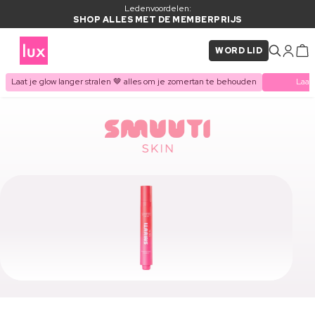
Ledenvoordelen:
SHOP ALLES MET DE MEMBERPRIJS
WORD LID
Laat je glow langer stralen 🤎 alles om je zomertan te behouden
Laat