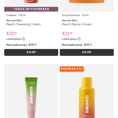
TERUG OP VOORRAAD
Cleanser ⋅ 150 ml
Gezichtscrème ⋅ 50 ml
Smuuti Skin
Smuuti Skin
Peach Cleansing Cream
Peach Barrier Cream
€
12
€
12
49
49
Ledenprijs
Ledenprijs
Normale prijs:
€
15
Normale prijs:
€
15
69
69
KOOP
KOOP
BESPAAR
€3
15