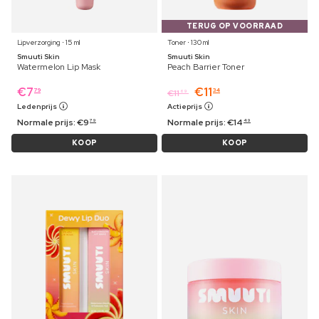
TERUG OP VOORRAAD
Lipverzorging ⋅ 15 ml
Toner ⋅ 130 ml
Smuuti Skin
Smuuti Skin
Watermelon Lip Mask
Peach Barrier Toner
€
7
€
11
79
34
€
11
69
Ledenprijs
Actieprijs
Normale prijs:
€
9
Normale prijs:
€
14
79
49
KOOP
KOOP