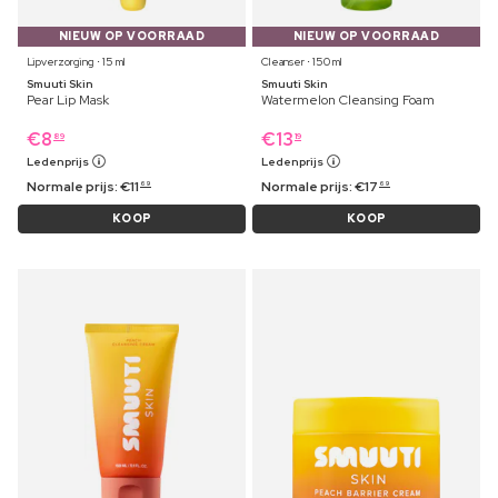
NIEUW OP VOORRAAD
NIEUW OP VOORRAAD
Lipverzorging ⋅ 15 ml
Cleanser ⋅ 150 ml
Smuuti Skin
Smuuti Skin
Pear Lip Mask
Watermelon Cleansing Foam
€
8
€
13
89
19
Ledenprijs
Ledenprijs
Normale prijs:
€
11
Normale prijs:
€
17
69
69
KOOP
KOOP