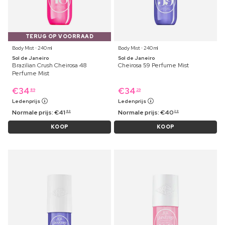
TERUG OP VOORRAAD
Body Mist ⋅ 240 ml
Body Mist ⋅ 240 ml
Sol de Janeiro
Sol de Janeiro
Brazilian Crush Cheirosa 48
Cheirosa 59 Perfume Mist
Perfume Mist
€
34
€
34
89
29
Ledenprijs
Ledenprijs
Normale prijs:
€
41
Normale prijs:
€
40
49
29
KOOP
KOOP