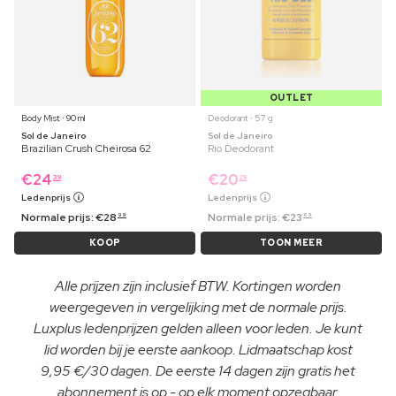
OUTLET
Body Mist ⋅ 90 ml
Deodorant ⋅ 57 g
Sol de Janeiro
Sol de Janeiro
Brazilian Crush Cheirosa 62
Rio Deodorant
€
24
€
20
39
29
Ledenprijs
Ledenprijs
Normale prijs:
€
28
Normale prijs:
€
23
99
69
KOOP
TOON MEER
Alle prijzen zijn inclusief BTW. Kortingen worden
weergegeven in vergelijking met de normale prijs.
Luxplus ledenprijzen gelden alleen voor leden. Je kunt
lid worden bij je eerste aankoop. Lidmaatschap kost
9,95 €/30 dagen. De eerste 14 dagen zijn gratis het
abonnement is op - op elk moment opzegbaar.