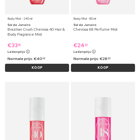
Body Mist ⋅ 240 ml
Body Mist ⋅ 90 ml
Sol de Janeiro
Sol de Janeiro
Brazilian Crush Cheirosa 40 Hair &
Cheirosa 68 Perfume Mist
Body Fragrance Mist
€
33
€
24
99
39
Ledenprijs
Ledenprijs
Normale prijs:
€
40
Normale prijs:
€
28
29
99
KOOP
KOOP