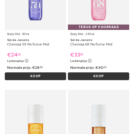
TERUG OP VOORRAAD
Body Mist ⋅ 90 ml
Body Mist ⋅ 240 ml
Sol de Janeiro
Sol de Janeiro
Cheirosa 59 Perfume Mist
Cheirosa 68 Perfume Mist
€
24
€
33
39
99
Ledenprijs
Ledenprijs
Normale prijs:
€
28
Normale prijs:
€
40
99
29
KOOP
KOOP