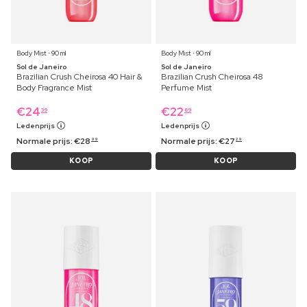
Body Mist ⋅ 90 ml
Body Mist ⋅ 90 ml
Sol de Janeiro
Sol de Janeiro
Brazilian Crush Cheirosa 40 Hair &
Brazilian Crush Cheirosa 48
Body Fragrance Mist
Perfume Mist
€
24
€
22
39
89
Ledenprijs
Ledenprijs
Normale prijs:
€
28
Normale prijs:
€
27
99
29
KOOP
KOOP