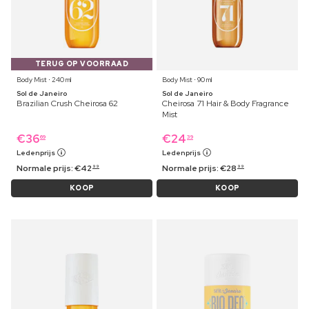
TERUG OP VOORRAAD
Body Mist ⋅ 240 ml
Body Mist ⋅ 90 ml
Sol de Janeiro
Sol de Janeiro
Brazilian Crush Cheirosa 62
Cheirosa 71 Hair & Body Fragrance
Mist
€
36
€
24
69
39
Ledenprijs
Ledenprijs
Normale prijs:
€
42
Normale prijs:
€
28
99
99
KOOP
KOOP