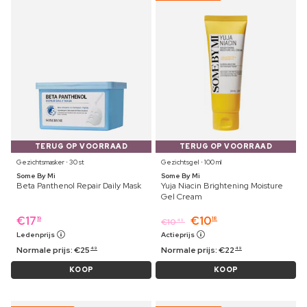
TERUG OP VOORRAAD
TERUG OP VOORRAAD
Gezichtsmasker ⋅ 30 st
Gezichtsgel ⋅ 100 ml
Some By Mi
Some By Mi
Beta Panthenol Repair Daily Mask
Yuja Niacin Brightening Moisture
Gel Cream
€
17
€
10
19
18
€
10
49
Ledenprijs
Actieprijs
Normale prijs:
€
25
Normale prijs:
€
22
49
49
KOOP
KOOP