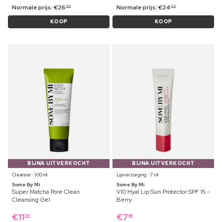
Normale prijs:
€
26
Normale prijs:
€
24
49
99
KOOP
KOOP
BIJNA UITVERKOCHT
BIJNA UITVERKOCHT
Cleanser ⋅ 100 ml
Lipverzorging ⋅ 7 ml
Some By Mi
Some By Mi
Super Matcha Pore Clean
V10 Hyal Lip Sun Protector SPF 15 -
Cleansing Gel
Berry
€
11
€
7
79
99