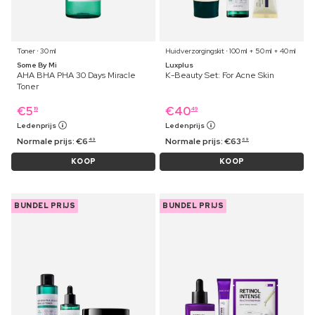
Toner ⋅ 30 ml
Huidverzorgingskit ⋅ 100 ml + 50 ml + 40 ml
Some By Mi
Luxplus
AHA BHA PHA 30 Days Miracle
K-Beauty Set: For Acne Skin
Toner
€
5
€
40
19
49
Ledenprijs
Ledenprijs
Normale prijs:
€
6
Normale prijs:
€
63
49
69
KOOP
KOOP
BUNDEL PRIJS
BUNDEL PRIJS