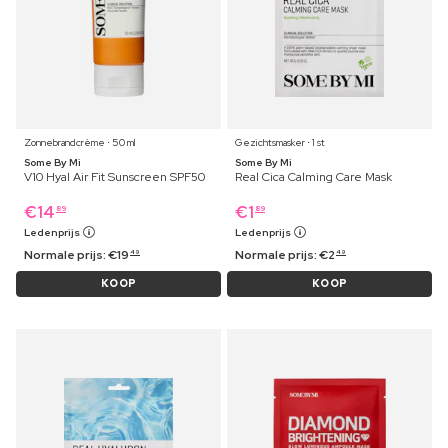
Zonnebrandcrème ⋅ 50 ml
Gezichtsmasker ⋅ 1 st
Some By Mi
Some By Mi
V10 Hyal Air Fit Sunscreen SPF50
Real Cica Calming Care Mask
€
14
€
1
89
89
Ledenprijs
Ledenprijs
Normale prijs:
€
19
Normale prijs:
€
2
49
49
KOOP
KOOP