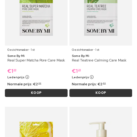
Gezichtsmasker ⋅ 1 st
Gezichtsmasker ⋅ 1 st
Some By Mi
Some By Mi
Real Super Matcha Pore Care Mask
Real Teatree Calming Care Mask
€
1
€
1
39
29
Ledenprijs
Ledenprijs
Normale prijs:
€
2
Normale prijs:
€
2
49
49
KOOP
KOOP