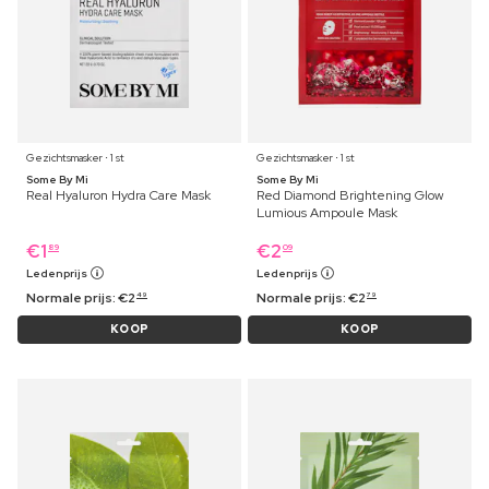
Gezichtsmasker ⋅ 1 st
Gezichtsmasker ⋅ 1 st
Some By Mi
Some By Mi
Real Hyaluron Hydra Care Mask
Red Diamond Brightening Glow
Lumious Ampoule Mask
€
1
€
2
89
09
Ledenprijs
Ledenprijs
Normale prijs:
€
2
Normale prijs:
€
2
49
79
KOOP
KOOP