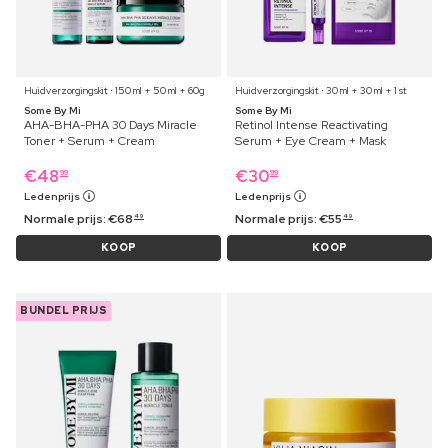
Huidverzorgingskit ⋅ 150 ml + 50 ml + 60g
Huidverzorgingskit ⋅ 30 ml + 30 ml + 1 st
Some By Mi
Some By Mi
AHA-BHA-PHA 30 Days Miracle
Retinol Intense Reactivating
Toner + Serum + Cream
Serum + Eye Cream + Mask
€
48
€
30
99
99
Ledenprijs
Ledenprijs
Normale prijs:
€
68
Normale prijs:
€
55
49
49
KOOP
KOOP
BUNDEL PRIJS