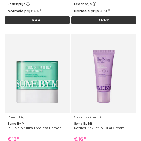
Ledenprijs
Ledenprijs
Normale prijs:
€
6
Normale prijs:
€
19
99
99
KOOP
KOOP
Primer ⋅ 10 g
Gezichtscrème ⋅ 50 ml
Some By Mi
Some By Mi
PDRN Spirulina Poreless Primer
Retinol Bakuchiol Dual Cream
€
13
€
16
19
49