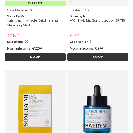
OUTLET
Gezichtsmasker ⋅ 60 g
Lipbalsem ⋅ 7 ml
Some By Mi
Some By Mi
Yuja Niacin Miracle Brightening
V10 HYAL Lip Sunprotection SPF15
Sleeping Mask
€
16
€
7
79
99
Ledenprijs
Ledenprijs
Normale prijs:
€
22
Normale prijs:
€
9
99
99
KOOP
KOOP