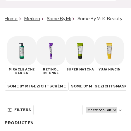
Home
Merken
Some By Mi
Some By Mi K-Beauty
MIRACLE ACNE
RETINOL
SUPER MATCHA
YUJA NIACIN
SERIES
INTENSE
SOME BY MI GEZICHTSCRÈME
SOME BY MI GEZICHTSMASKE
FILTERS
PRODUCTEN