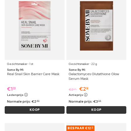
Gezichtsmasker ⋅ 1 st
Gezichtsmasker ⋅ 22 g
Some By Mi
Some By Mi
Real Snail Skin Barrier Care Mask
Galactomyces Glutathione Glow
Serum Mask
€
1
€
2
79
12
€
2
39
Ledenprijs
Actieprijs
Normale prijs:
€
2
Normale prijs:
€
3
49
99
KOOP
KOOP
BESPAAR
€12
31