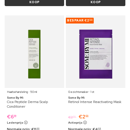
KOOP
KOOP
BESPAAR
€2
96
Haarbehandeling ⋅ 50 ml
Gezichtsmasker ⋅ 1 st
Some By Mi
Some By Mi
Cica Peptide Derma Scalp
Retinol Intense Reactivating Mask
Conditioner
€
6
€
2
99
03
€
2
09
Ledenprijs
Actieprijs
Normale prijs:
€
11
Normale prijs:
€
4
99
99