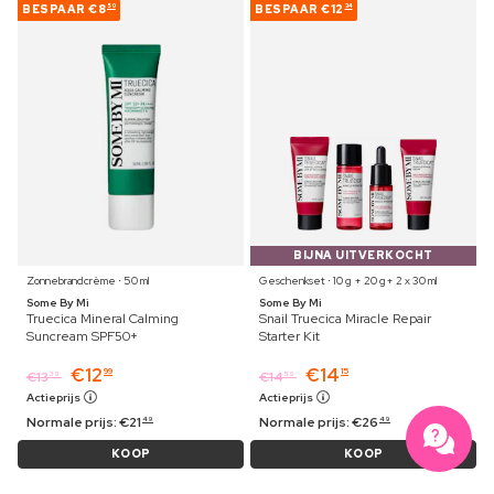
BESPAAR
€8
BESPAAR
€12
50
34
BIJNA UITVERKOCHT
Zonnebrandcrème ⋅ 50 ml
Geschenkset ⋅ 10 g + 20 g+ 2 x 30 ml
Some By Mi
Some By Mi
Truecica Mineral Calming
Snail Truecica Miracle Repair
Suncream SPF50+
Starter Kit
€
12
€
14
99
15
€
13
€
14
39
59
Actieprijs
Actieprijs
Normale prijs:
€
21
Normale prijs:
€
26
49
49
KOOP
KOOP