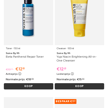
Toner ⋅ 150 ml
Cleanser ⋅ 100 ml
Some By Mi
Some By Mi
Beta Panthenol Repair Toner
Yuja Niacin Brightening All-in-
One Cleanser
€
12
€
12
99
29
€
13
39
Actieprijs
Ledenprijs
Normale prijs:
€
18
Normale prijs:
€
15
49
99
KOOP
KOOP
BESPAAR
€1
87