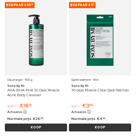
BESPAAR
€10
BESPAAR
€1
40
01
Douchegel ⋅ 400 g
Spottreatment ⋅ 18 st
Some By Mi
Some By Mi
AHA-BHA-PHA 30 Days Miracle
30 days Miracle Clear Spot Patches
Acne Body Cleanser
€
16
€
3
09
48
€
16
€
3
59
59
Actieprijs
Actieprijs
Normale prijs:
€
26
Normale prijs:
€
4
49
49
KOOP
KOOP