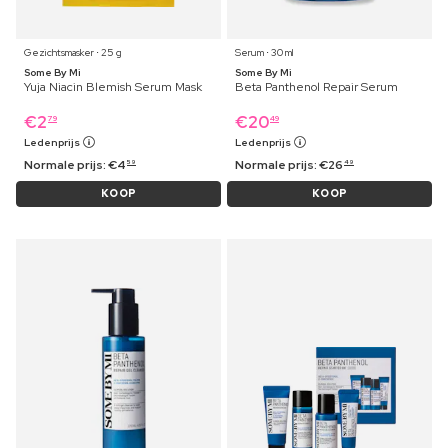
Gezichtsmasker ⋅ 25 g
Serum ⋅ 30 ml
Some By Mi
Some By Mi
Yuja Niacin Blemish Serum Mask
Beta Panthenol Repair Serum
€
2
€
20
79
49
Ledenprijs
Ledenprijs
Normale prijs:
€
4
Normale prijs:
€
26
59
49
KOOP
KOOP