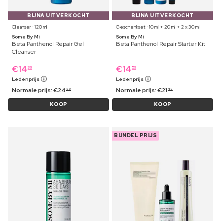
BIJNA UITVERKOCHT
BIJNA UITVERKOCHT
Cleanser ⋅ 120 ml
Geschenkset ⋅ 10 ml + 20 ml + 2 x 30 ml
Some By Mi
Some By Mi
Beta Panthenol Repair Gel
Beta Panthenol Repair Starter Kit
Cleanser
€
14
€
14
39
59
Ledenprijs
Ledenprijs
Normale prijs:
€
24
Normale prijs:
€
21
99
49
KOOP
KOOP
BUNDEL PRIJS