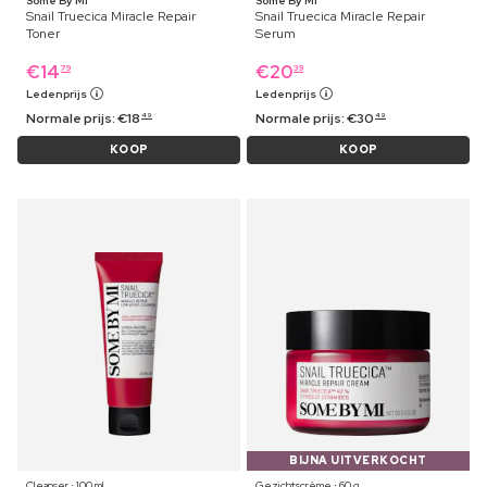
Some By Mi
Some By Mi
Snail Truecica Miracle Repair
Snail Truecica Miracle Repair
Toner
Serum
€
14
€
20
79
39
Ledenprijs
Ledenprijs
Normale prijs:
€
18
Normale prijs:
€
30
49
49
KOOP
KOOP
BIJNA UITVERKOCHT
Cleanser ⋅ 100 ml
Gezichtscrème ⋅ 60 g