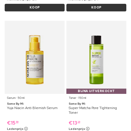
KOOP
KOOP
BIJNA UITVERKOCHT
Serum ⋅ 50 ml
Toner ⋅ 150 ml
Some By Mi
Some By Mi
Yuja Niacin Anti Blemish Serum
Super Matcha Pore Tightening
Toner
€
15
€
13
59
29
Ledenprijs
Ledenprijs