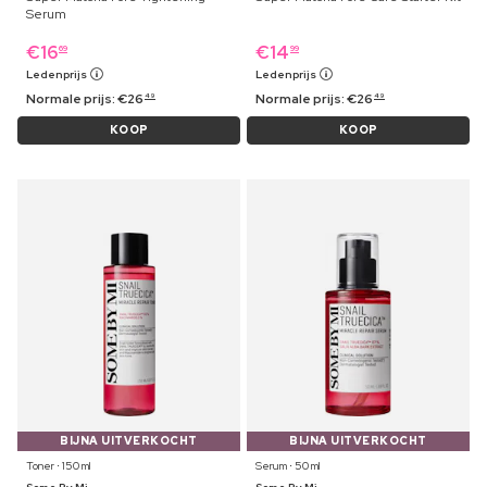
Serum
€
16
€
14
69
99
Ledenprijs
Ledenprijs
Normale prijs:
€
26
Normale prijs:
€
26
49
49
KOOP
KOOP
BIJNA UITVERKOCHT
BIJNA UITVERKOCHT
Toner ⋅ 150 ml
Serum ⋅ 50 ml