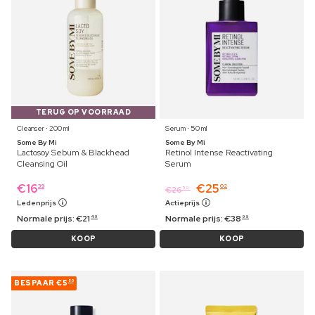
TERUG OP VOORRAAD
Cleanser ⋅ 200 ml
Serum ⋅ 50 ml
Some By Mi
Some By Mi
Lactosoy Sebum & Blackhead
Retinol Intense Reactivating
Cleansing Oil
Serum
€
16
€
25
39
02
€
26
59
Ledenprijs
Actieprijs
Normale prijs:
€
21
Normale prijs:
€
38
49
99
KOOP
KOOP
BESPAAR
€5
50