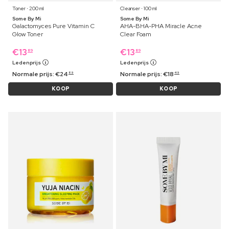
Toner ⋅ 200 ml
Cleanser ⋅ 100 ml
Some By Mi
Some By Mi
Galactomyces Pure Vitamin C
AHA-BHA-PHA Miracle Acne
Glow Toner
Clear Foam
€
13
€
13
89
89
Ledenprijs
Ledenprijs
Normale prijs:
€
24
Normale prijs:
€
18
89
49
KOOP
KOOP