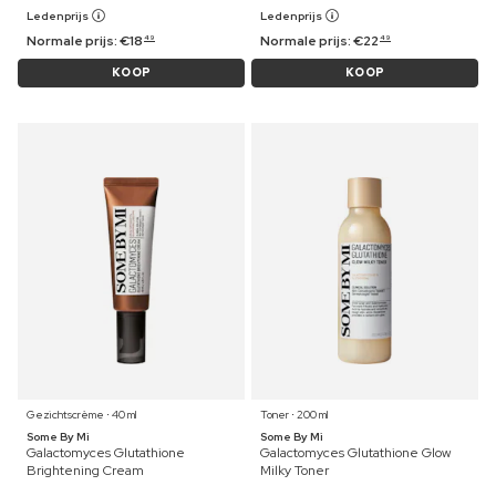
Ledenprijs
Ledenprijs
Normale prijs:
€
18
Normale prijs:
€
22
49
49
KOOP
KOOP
Gezichtscrème ⋅ 40 ml
Toner ⋅ 200 ml
Some By Mi
Some By Mi
Galactomyces Glutathione
Galactomyces Glutathione Glow
Brightening Cream
Milky Toner