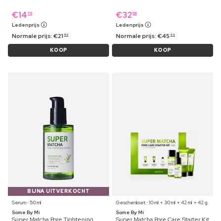
€
14
€
32
79
69
Ledenprijs
Ledenprijs
Normale prijs:
€
21
Normale prijs:
€
45
49
69
KOOP
KOOP
BIJNA UITVERKOCHT
Serum ⋅ 50 ml
Geschenkset ⋅ 10 ml + 30 ml + 42 ml + 42 g
Some By Mi
Some By Mi
Super Matcha Pore Tightening
Super Matcha Pore Care Starter Kit