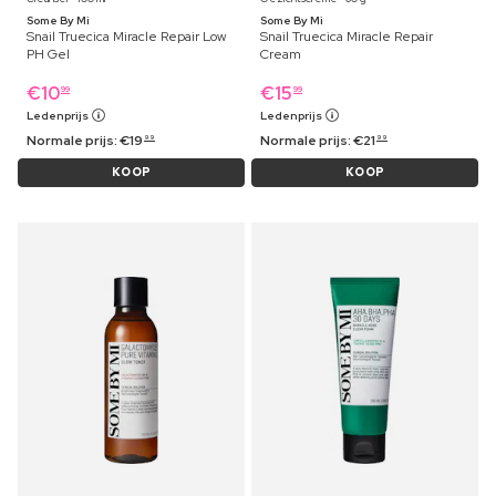
Some By Mi
Some By Mi
Snail Truecica Miracle Repair Low
Snail Truecica Miracle Repair
PH Gel
Cream
€
10
€
15
99
99
Ledenprijs
Ledenprijs
Normale prijs:
€
19
Normale prijs:
€
21
99
99
KOOP
KOOP