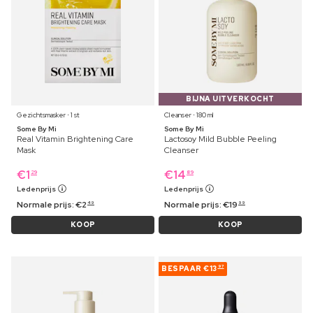
BIJNA UITVERKOCHT
Gezichtsmasker ⋅ 1 st
Cleanser ⋅ 180 ml
Some By Mi
Some By Mi
Real Vitamin Brightening Care
Lactosoy Mild Bubble Peeling
Mask
Cleanser
€
1
€
14
29
89
Ledenprijs
Ledenprijs
Normale prijs:
€
2
Normale prijs:
€
19
49
99
KOOP
KOOP
BESPAAR
€13
97