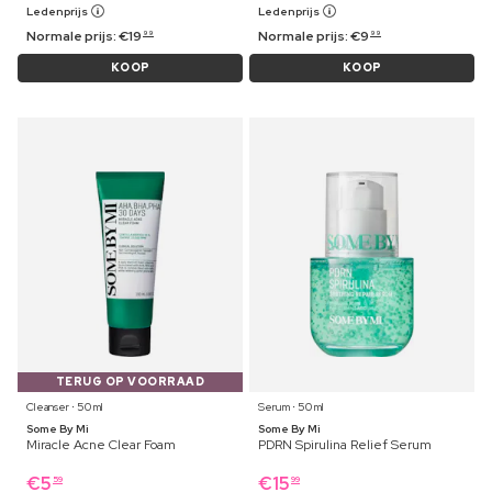
Ledenprijs
Ledenprijs
Normale prijs:
€
19
Normale prijs:
€
9
99
99
KOOP
KOOP
TERUG OP VOORRAAD
Cleanser ⋅ 50 ml
Serum ⋅ 50 ml
Some By Mi
Some By Mi
Miracle Acne Clear Foam
PDRN Spirulina Relief Serum
€
5
€
15
59
99