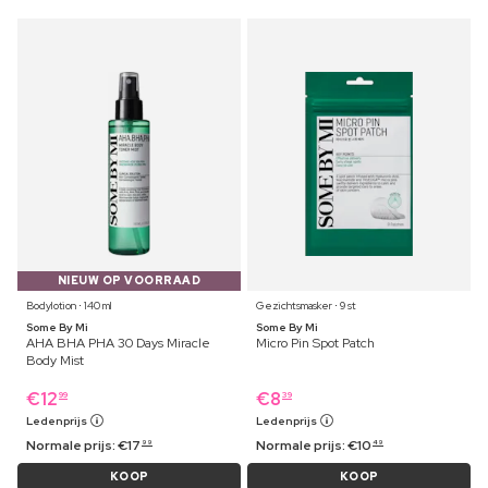
NIEUW OP VOORRAAD
Bodylotion ⋅ 140 ml
Gezichtsmasker ⋅ 9 st
Some By Mi
Some By Mi
AHA BHA PHA 30 Days Miracle
Micro Pin Spot Patch
Body Mist
€
12
€
8
99
39
Ledenprijs
Ledenprijs
Normale prijs:
€
17
Normale prijs:
€
10
99
49
KOOP
KOOP