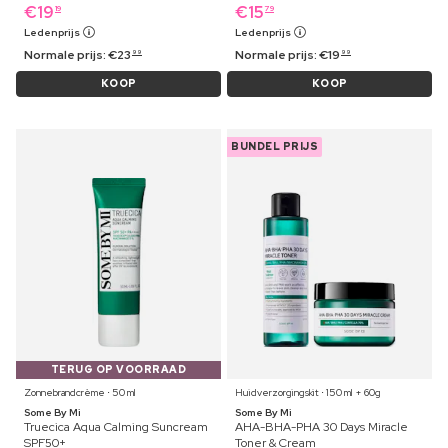
€
19
€
15
19
79
Ledenprijs
Ledenprijs
Normale prijs:
€
23
Normale prijs:
€
19
99
99
KOOP
KOOP
BUNDEL PRIJS
TERUG OP VOORRAAD
Zonnebrandcrème ⋅ 50 ml
Huidverzorgingskit ⋅ 150 ml + 60g
Some By Mi
Some By Mi
Truecica Aqua Calming Suncream
AHA-BHA-PHA 30 Days Miracle
SPF50+
Toner & Cream