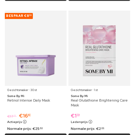
BESPAAR
€8
82
Gezichtsmasker ⋅ 30 st
Gezichtsmasker ⋅ 1 st
Some By Mi
Some By Mi
Retinol Intense Daily Mask
Real Glutathione Brightening Care
Mask
€
16
€
1
67
79
€
17
19
Actieprijs
Ledenprijs
Normale prijs:
€
25
Normale prijs:
€
2
49
49