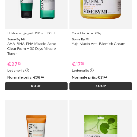
Huidverzorgingskit ⋅ 150 ml + 100 ml
Gezichtscrème ⋅ 60 g
Some By Mi
Some By Mi
AHA-BHA-PHA Miracle Acne
Yuja Niacin Anti-Blemish Cream
Clear Foam + 30 Days Miracle
Toner
€
27
€
17
29
59
Ledenprijs
Ledenprijs
Normale prijs:
€
36
Normale prijs:
€
21
99
99
KOOP
KOOP