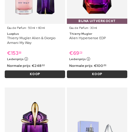
BIJNA UITVERKOCHT
Eau de Parfum ⋅ 50 ml + 60 ml
Eau de Parfum ⋅ 30 ml
Luxplus
Thierry Mugler
Thierry Mugler Alien & Giorgio
Alien Hypersense EDP
Armani My Way
€
153
€
69
99
79
Ledenprijs
Ledenprijs
Normale prijs:
€
248
Normale prijs:
€
100
99
49
KOOP
KOOP