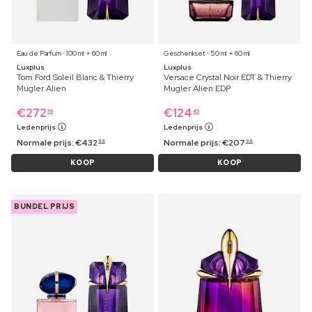
Eau de Parfum ⋅ 100 ml + 60 ml
Geschenkset ⋅ 50 ml + 60 ml
Luxplus
Luxplus
Tom Ford Soleil Blanc & Thierry
Versace Crystal Noir EDT & Thierry
Mugler Alien
Mugler Alien EDP
€
272
€
124
99
49
Ledenprijs
Ledenprijs
Normale prijs:
€
432
Normale prijs:
€
207
99
99
KOOP
KOOP
BUNDEL PRIJS