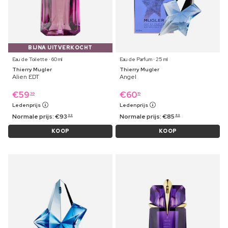
BIJNA UITVERKOCHT
Eau de Toilette ⋅ 60 ml
Eau de Parfum ⋅ 25 ml
Thierry Mugler
Thierry Mugler
Alien EDT
Angel
€
59
€
60
39
19
Ledenprijs
Ledenprijs
Normale prijs:
€
93
Normale prijs:
€
85
99
49
KOOP
KOOP