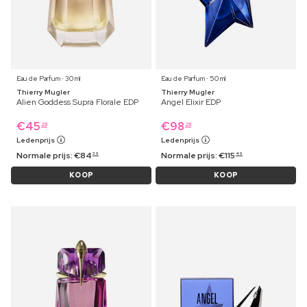
Eau de Parfum ⋅ 30 ml
Eau de Parfum ⋅ 50 ml
Thierry Mugler
Thierry Mugler
Alien Goddess Supra Florale EDP
Angel Elixir EDP
€
45
€
98
29
29
Ledenprijs
Ledenprijs
Normale prijs:
€
84
Normale prijs:
€
115
39
49
KOOP
KOOP