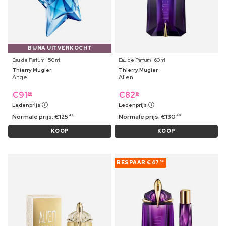
BIJNA UITVERKOCHT
Eau de Parfum ⋅ 50 ml
Eau de Parfum ⋅ 60 ml
Thierry Mugler
Thierry Mugler
Angel
Alien
€
91
€
82
99
19
Ledenprijs
Ledenprijs
Normale prijs:
€
125
Normale prijs:
€
130
49
49
KOOP
KOOP
BESPAAR
€47
58