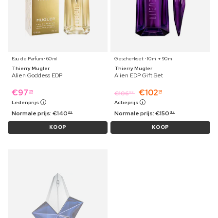
Eau de Parfum ⋅ 60 ml
Geschenkset ⋅ 10 ml + 90 ml
Thierry Mugler
Thierry Mugler
Alien Goddess EDP
Alien EDP Gift Set
€
97
€
102
29
91
€
106
09
Ledenprijs
Actieprijs
Normale prijs:
€
140
Normale prijs:
€
150
39
49
KOOP
KOOP