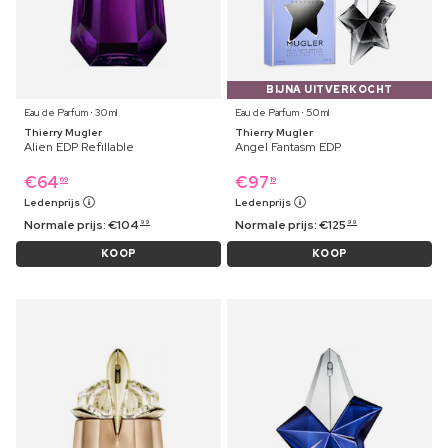
BIJNA UITVERKOCHT
Eau de Parfum ⋅ 30 ml
Eau de Parfum ⋅ 50 ml
Thierry Mugler
Thierry Mugler
Alien EDP Refillable
Angel Fantasm EDP
€
64
€
97
69
19
Ledenprijs
Ledenprijs
Normale prijs:
€
104
Normale prijs:
€
125
99
99
KOOP
KOOP