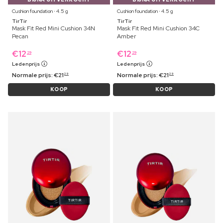
Cushion foundation ⋅ 4.5 g
Cushion foundation ⋅ 4.5 g
TirTir
TirTir
Mask Fit Red Mini Cushion 34N
Mask Fit Red Mini Cushion 34C
Pecan
Amber
€
12
€
12
29
29
Ledenprijs
Ledenprijs
Normale prijs:
€
21
Normale prijs:
€
21
29
29
KOOP
KOOP