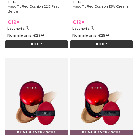
TirTir
TirTir
Mask Fit Red Cushion 22C Peach
Mask Fit Red Cushion 13W Cream
Beige
€
19
€
19
19
19
Ledenprijs
Ledenprijs
Normale prijs:
€
29
Normale prijs:
€
29
99
99
KOOP
KOOP
BIJNA UITVERKOCHT
BIJNA UITVERKOCHT