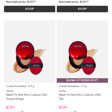
Normale prijs:
€
20
Normale prijs:
€
20
29
29
KOOP
KOOP
BIJNA UITVERKOCHT
Cushion foundation ⋅ 4.5 g
Cushion foundation ⋅ 4.5 g
TirTir
TirTir
Mask Fit Red Mini Cushion 29C
Mask Fit Red Mini Cushion 28N
Taupe Beige
Oat
€
11
€
11
59
69