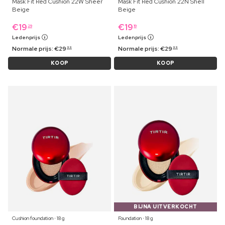
Mask Fit Red Cushion 22W Sheer
Mask Fit Red Cushion 22N Shell
Beige
Beige
€
19
€
19
29
19
Ledenprijs
Ledenprijs
Normale prijs:
€
29
Normale prijs:
€
29
99
99
KOOP
KOOP
BIJNA UITVERKOCHT
Cushion foundation ⋅ 18 g
Foundation ⋅ 18 g