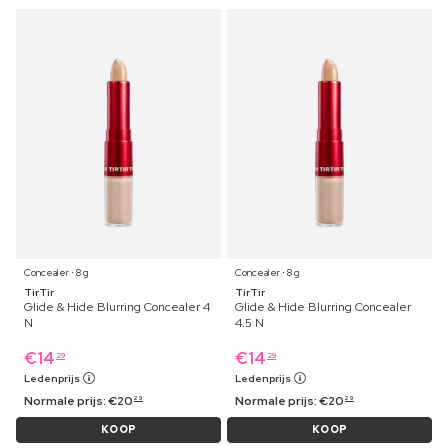
Concealer ⋅ 8 g
Concealer ⋅ 8 g
TirTir
TirTir
Glide & Hide Blurring Concealer 4
Glide & Hide Blurring Concealer
N
4.5 N
€
14
€
14
29
29
Ledenprijs
Ledenprijs
Normale prijs:
€
20
Normale prijs:
€
20
29
29
KOOP
KOOP