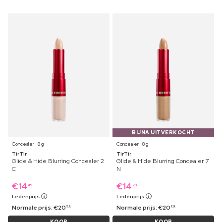
BIJNA UITVERKOCHT
Concealer ⋅ 8 g
Concealer ⋅ 8 g
TirTir
TirTir
Glide & Hide Blurring Concealer 2
Glide & Hide Blurring Concealer 7
C
N
€
14
€
14
49
29
Ledenprijs
Ledenprijs
Normale prijs:
€
20
Normale prijs:
€
20
29
29
KOOP
KOOP