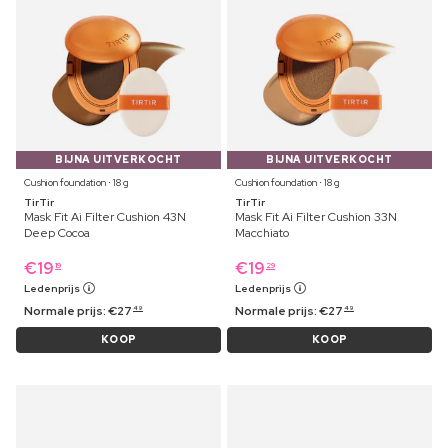
BIJNA UITVERKOCHT
BIJNA UITVERKOCHT
Cushion foundation ⋅ 18 g
Cushion foundation ⋅ 18 g
TirTir
TirTir
Mask Fit Ai Filter Cushion 43N
Mask Fit Ai Filter Cushion 33N
Deep Cocoa
Macchiato
€
19
€
19
19
29
Ledenprijs
Ledenprijs
Normale prijs:
€
27
Normale prijs:
€
27
49
49
KOOP
KOOP