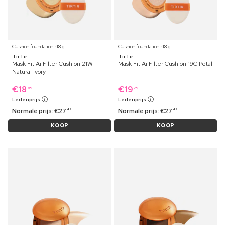
Cushion foundation ⋅ 18 g
Cushion foundation ⋅ 18 g
TirTir
TirTir
Mask Fit Ai Filter Cushion 21W
Mask Fit Ai Filter Cushion 19C Petal
Natural Ivory
€
18
€
19
89
79
Ledenprijs
Ledenprijs
Normale prijs:
€
27
Normale prijs:
€
27
49
49
KOOP
KOOP