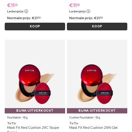
€
11
€
11
39
59
Ledenprijs
Ledenprijs
Normale prijs:
€
21
Normale prijs:
€
21
29
29
KOOP
KOOP
BIJNA UITVERKOCHT
BIJNA UITVERKOCHT
Foundation ⋅ 18 g
Cushion foundation ⋅ 18 g
TirTir
TirTir
Mask Fit Red Cushion 29C Taupe
Mask Fit Red Cushion 28N Oat