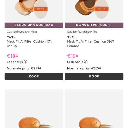
TERUG OP VOORRAAD
BIJNA UITVERKOCHT
Cushion foundation ⋅ 18 g
Cushion foundation ⋅ 18 g
TirTir
TirTir
Mask Fit Ai Filter Cushion 17N
Mask Fit Ai Filter Cushion 39W
Vanilla
Caramel
€
18
€
19
89
19
Ledenprijs
Ledenprijs
Normale prijs:
€
27
Normale prijs:
€
27
49
49
KOOP
KOOP