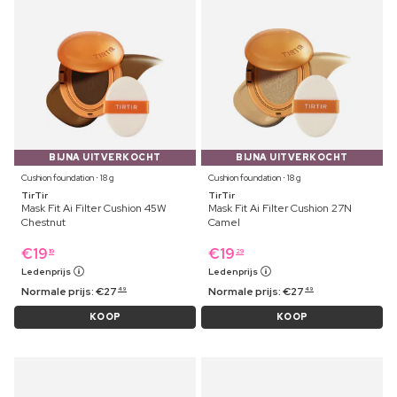
BIJNA UITVERKOCHT
BIJNA UITVERKOCHT
Cushion foundation ⋅ 18 g
Cushion foundation ⋅ 18 g
TirTir
TirTir
Mask Fit Ai Filter Cushion 45W
Mask Fit Ai Filter Cushion 27N
Chestnut
Camel
€
19
€
19
19
29
Ledenprijs
Ledenprijs
Normale prijs:
€
27
Normale prijs:
€
27
49
49
KOOP
KOOP