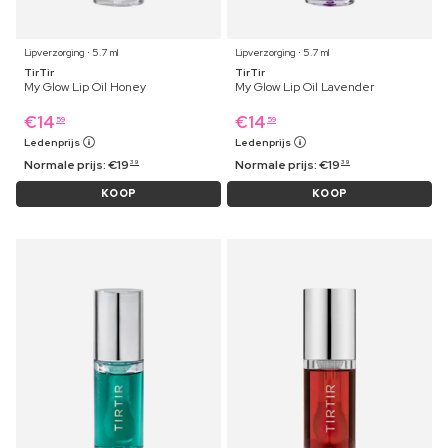
Lipverzorging ⋅ 5.7 ml
Lipverzorging ⋅ 5.7 ml
TirTir
TirTir
My Glow Lip Oil Honey
My Glow Lip Oil Lavender
€
14
€
14
59
59
Ledenprijs
Ledenprijs
Normale prijs:
€
19
Normale prijs:
€
19
39
39
KOOP
KOOP