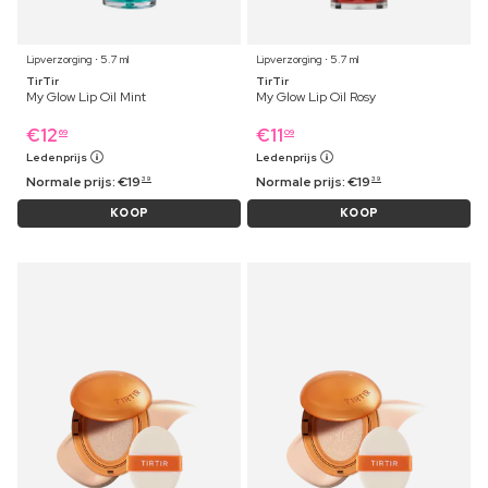
Lipverzorging ⋅ 5.7 ml
Lipverzorging ⋅ 5.7 ml
TirTir
TirTir
My Glow Lip Oil Mint
My Glow Lip Oil Rosy
€
12
€
11
69
09
Ledenprijs
Ledenprijs
Normale prijs:
€
19
Normale prijs:
€
19
39
39
KOOP
KOOP