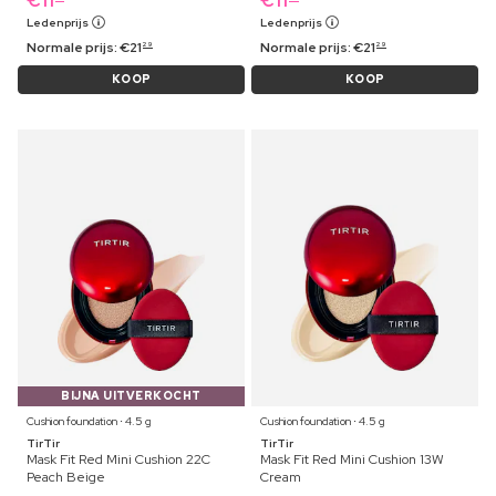
€
11
€
11
Ledenprijs
Ledenprijs
Normale prijs:
€
21
Normale prijs:
€
21
29
29
KOOP
KOOP
BIJNA UITVERKOCHT
Cushion foundation ⋅ 4.5 g
Cushion foundation ⋅ 4.5 g
TirTir
TirTir
Mask Fit Red Mini Cushion 22C
Mask Fit Red Mini Cushion 13W
Peach Beige
Cream