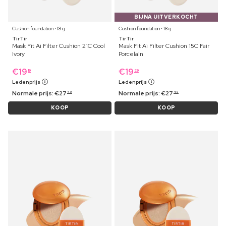
BIJNA UITVERKOCHT
Cushion foundation ⋅ 18 g
Cushion foundation ⋅ 18 g
TirTir
TirTir
Mask Fit Ai Filter Cushion 21C Cool
Mask Fit Ai Filter Cushion 15C Fair
Ivory
Porcelain
€
19
€
19
19
29
Ledenprijs
Ledenprijs
Normale prijs:
€
27
Normale prijs:
€
27
49
49
KOOP
KOOP