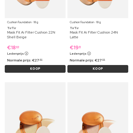
Cushion foundation ⋅ 18 g
Cushion foundation ⋅ 18 g
TirTir
TirTir
Mask Fit Ai Filter Cushion 22N
Mask Fit Ai Filter Cushion 24N
Shell Beige
Latte
€
18
€
19
89
19
Ledenprijs
Ledenprijs
Normale prijs:
€
27
Normale prijs:
€
27
49
49
KOOP
KOOP