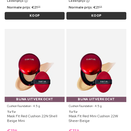
Ledenprijs
Ledenprijs
Normale prijs:
€
21
Normale prijs:
€
21
29
29
KOOP
KOOP
BIJNA UITVERKOCHT
BIJNA UITVERKOCHT
Cushion foundation ⋅ 4.5 g
Cushion foundation ⋅ 4.5 g
TirTir
TirTir
Mask Fit Red Cushion 22N Shell
Mask Fit Red Mini Cushion 22W
Beige Mini
Sheer Beige
69
59