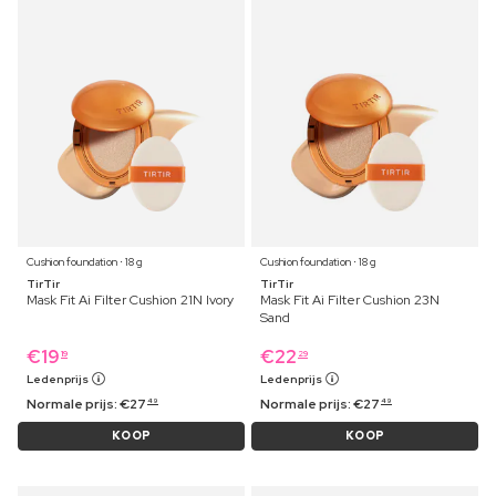
Cushion foundation ⋅ 18 g
Cushion foundation ⋅ 18 g
TirTir
TirTir
Mask Fit Ai Filter Cushion 21N Ivory
Mask Fit Ai Filter Cushion 23N
Sand
€
19
€
22
19
29
Ledenprijs
Ledenprijs
Normale prijs:
€
27
Normale prijs:
€
27
49
49
KOOP
KOOP