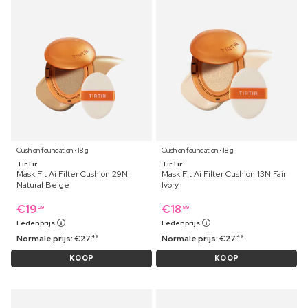
Cushion foundation ⋅ 18 g
Cushion foundation ⋅ 18 g
TirTir
TirTir
Mask Fit Ai Filter Cushion 29N
Mask Fit Ai Filter Cushion 13N Fair
Natural Beige
Ivory
€
19
€
18
29
89
Ledenprijs
Ledenprijs
Normale prijs:
€
27
Normale prijs:
€
27
49
49
KOOP
KOOP