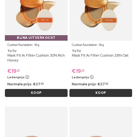
BIJNA UITVERKOCHT
Cushion foundation ⋅ 18 g
Cushion foundation ⋅ 18 g
TirTir
TirTir
Mask Fit Ai Filter Cushion 30N Rich
Mask Fit Ai Filter Cushion 28N Oat
Honey
€
19
€
19
29
29
Ledenprijs
Ledenprijs
Normale prijs:
€
27
Normale prijs:
€
27
49
49
KOOP
KOOP