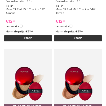
Cushion foundation ⋅ 4.5 g
Cushion foundation ⋅ 4.5 g
TirTir
TirTir
Mask Fit Red Mini Cushion 37C
Mask Fit Red Mini Cushion 34W
Almond
Toffee
€
12
€
12
29
29
Ledenprijs
Ledenprijs
Normale prijs:
€
21
Normale prijs:
€
21
29
29
KOOP
KOOP
BIJNA UITVERKOCHT
BIJNA UITVERKOCHT