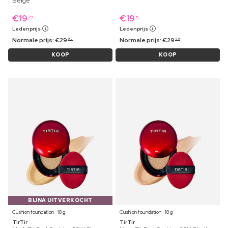
Beige
€
19
€
19
29
19
Ledenprijs
Ledenprijs
Normale prijs:
€
29
Normale prijs:
€
29
99
99
KOOP
KOOP
BIJNA UITVERKOCHT
Cushion foundation ⋅ 18 g
Cushion foundation ⋅ 18 g
TirTir
TirTir