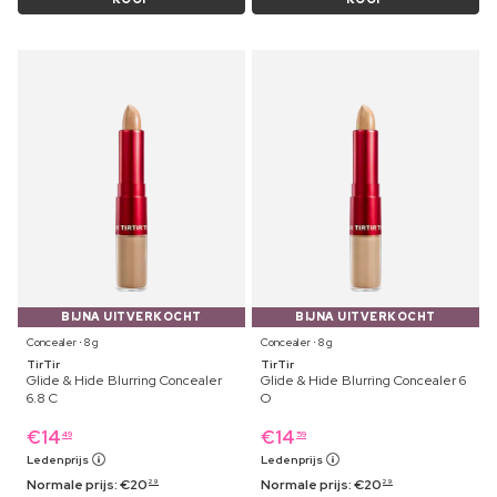
BIJNA UITVERKOCHT
BIJNA UITVERKOCHT
Concealer ⋅ 8 g
Concealer ⋅ 8 g
TirTir
TirTir
Glide & Hide Blurring Concealer
Glide & Hide Blurring Concealer 6
6.8 C
O
€
14
€
14
49
59
Ledenprijs
Ledenprijs
Normale prijs:
€
20
Normale prijs:
€
20
29
29