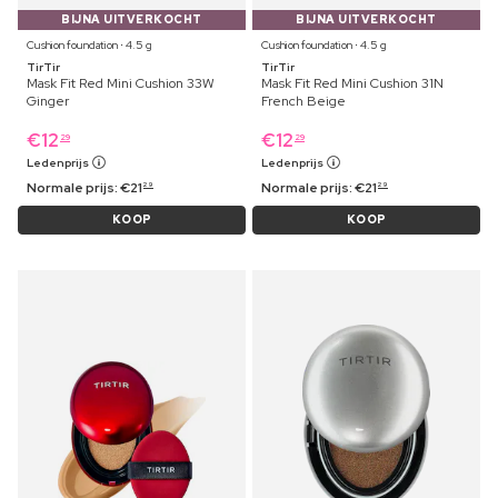
BIJNA UITVERKOCHT
BIJNA UITVERKOCHT
Cushion foundation ⋅ 4.5 g
Cushion foundation ⋅ 4.5 g
TirTir
TirTir
Mask Fit Red Mini Cushion 33W
Mask Fit Red Mini Cushion 31N
Ginger
French Beige
€
12
€
12
29
29
Ledenprijs
Ledenprijs
Normale prijs:
€
21
Normale prijs:
€
21
29
29
KOOP
KOOP