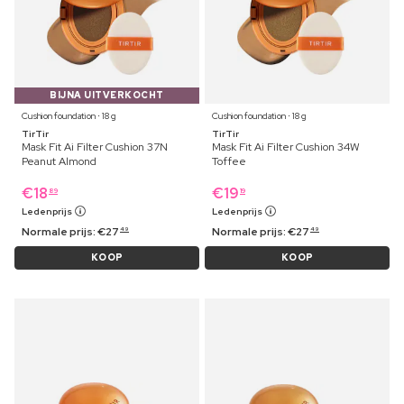
BIJNA UITVERKOCHT
Cushion foundation ⋅ 18 g
Cushion foundation ⋅ 18 g
TirTir
TirTir
Mask Fit Ai Filter Cushion 37N
Mask Fit Ai Filter Cushion 34W
Peanut Almond
Toffee
€
18
€
19
89
19
Ledenprijs
Ledenprijs
Normale prijs:
€
27
Normale prijs:
€
27
49
49
KOOP
KOOP