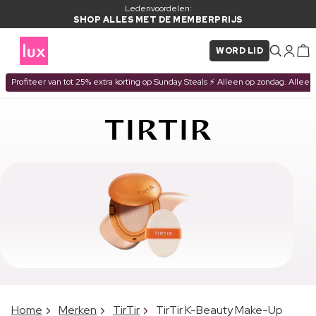
Ledenvoordelen:
SHOP ALLES MET DE MEMBERPRIJS
WORD LID
Profiteer van tot 25% extra korting op Sunday Steals ⚡ Alleen op zondag. Alleen
Home
Merken
TirTir
TirTir K-Beauty Make-Up