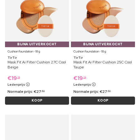
BIJNA UITVERKOCHT
BIJNA UITVERKOCHT
Cushion foundation ⋅ 18 g
Cushion foundation ⋅ 18 g
TirTir
TirTir
Mask Fit Ai Filter Cushion 27C Cool
Mask Fit Ai Filter Cushion 25C Cool
Beige
Taupe
€
19
€
19
29
29
Ledenprijs
Ledenprijs
Normale prijs:
€
27
Normale prijs:
€
27
49
49
KOOP
KOOP