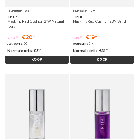
Foundation ⋅ 18 g
Foundation ⋅ 18 ml
TirTir
TirTir
Mask Fit Red Cushion 21W Natural
Mask Fit Red Cushion 23N Sand
Ivory
€
20
€
19
26
00
€
20
€
19
89
59
Actieprijs
Actieprijs
Normale prijs:
€
31
Normale prijs:
€
31
89
99
KOOP
KOOP