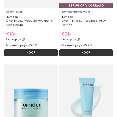
TERUG OP VOORRAAD
Serum ⋅ 50 ml
Zonnebrandcrème ⋅ 60 ml
Torriden
Torriden
Dive-in Low Molecule Hyaluronic
Dive in Mild Sun Cream SPF50+
Acid Serum
PA++++
€
18
€
21
59
69
Ledenprijs
Ledenprijs
Normale prijs:
€
26
Normale prijs:
€
27
99
29
KOOP
KOOP