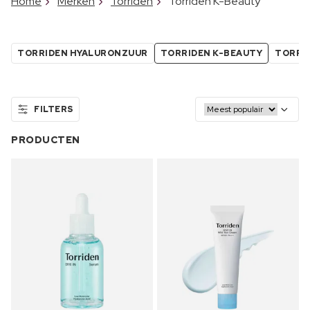
Home
Merken
Torriden
Torriden K-Beauty
TORRIDEN HYALURONZUUR
TORRIDEN K-BEAUTY
TORRI
FILTERS
PRODUCTEN