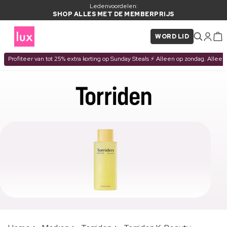
Ledenvoordelen:
SHOP ALLES MET DE MEMBERPRIJS
WORD LID
Profiteer van tot 25% extra korting op Sunday Steals ⚡ Alleen op zondag. Alleen