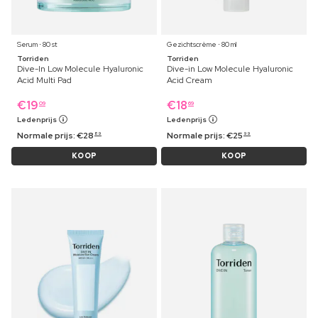
Serum ⋅ 80 st
Gezichtscrème ⋅ 80 ml
Torriden
Torriden
Dive-In Low Molecule Hyaluronic
Dive-in Low Molecule Hyaluronic
Acid Multi Pad
Acid Cream
€
19
€
18
09
69
Ledenprijs
Ledenprijs
Normale prijs:
€
28
Normale prijs:
€
25
89
99
KOOP
KOOP