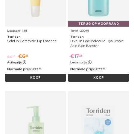
TERUG OP VOORRAAD
Lipbalsem ⋅ 11 ml
Toner ⋅ 200 ml
Torriden
Torriden
Solid In Ceramide Lip Essence
Dive-in Low Molecule Hyaluronic
Acid Skin Booster
€
6
€
17
39
39
€
6
59
Actieprijs
Ledenprijs
Normale prijs:
€
12
Normale prijs:
€
22
99
99
KOOP
KOOP