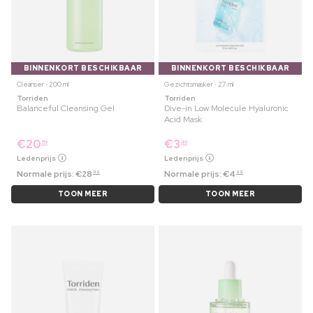
BINNENKORT BESCHIKBAAR
BINNENKORT BESCHIKBAAR
Cleanser ⋅ 200 ml
Gezichtsmasker ⋅ 27 ml
Torriden
Torriden
Balanceful Cleansing Gel
Dive-in Low Molecule Hyaluronic
Acid Mask
€
20
€
3
59
49
Ledenprijs
Ledenprijs
Normale prijs:
€
28
Normale prijs:
€
4
99
99
TOON MEER
TOON MEER