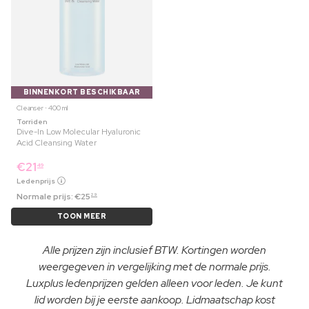
BINNENKORT BESCHIKBAAR
Cleanser ⋅ 400 ml
Torriden
Dive-In Low Molecular Hyaluronic
Acid Cleansing Water
€
21
49
Ledenprijs
Normale prijs:
€
25
29
TOON MEER
Alle prijzen zijn inclusief BTW. Kortingen worden
weergegeven in vergelijking met de normale prijs.
Luxplus ledenprijzen gelden alleen voor leden. Je kunt
lid worden bij je eerste aankoop. Lidmaatschap kost