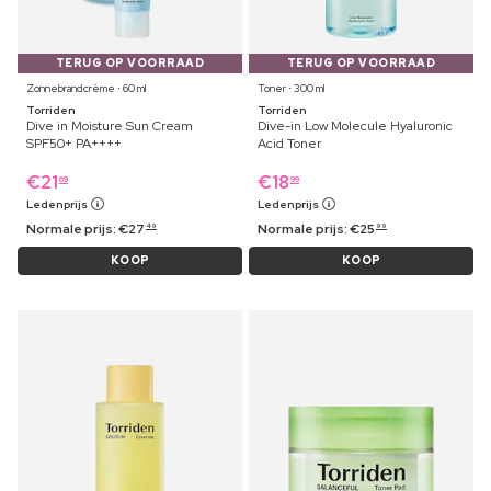
TERUG OP VOORRAAD
TERUG OP VOORRAAD
Zonnebrandcrème ⋅ 60 ml
Toner ⋅ 300 ml
Torriden
Torriden
Dive in Moisture Sun Cream
Dive-in Low Molecule Hyaluronic
SPF50+ PA++++
Acid Toner
€
21
€
18
69
99
Ledenprijs
Ledenprijs
Normale prijs:
€
27
Normale prijs:
€
25
49
99
KOOP
KOOP