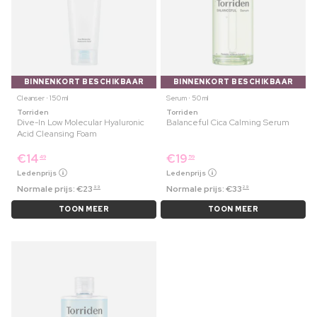
BINNENKORT BESCHIKBAAR
BINNENKORT BESCHIKBAAR
Cleanser ⋅ 150 ml
Serum ⋅ 50 ml
Torriden
Torriden
Dive-In Low Molecular Hyaluronic
Balanceful Cica Calming Serum
Acid Cleansing Foam
€
14
€
19
49
59
Ledenprijs
Ledenprijs
Normale prijs:
€
23
Normale prijs:
€
33
99
29
TOON MEER
TOON MEER