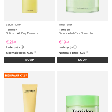
Serum ⋅ 100 ml
Toner ⋅ 60 st
Torriden
Torriden
Solid-In All Day Essence
Balanceful Cica Toner Pad
€
21
€
19
59
79
Ledenprijs
Ledenprijs
Normale prijs:
€
30
Normale prijs:
€
33
99
29
KOOP
KOOP
BESPAAR
€12
32