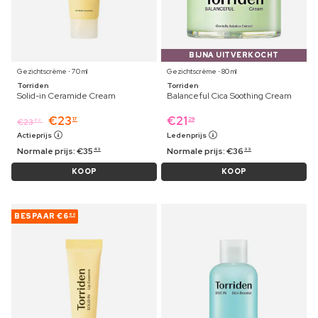
BIJNA UITVERKOCHT
Gezichtscrème ⋅ 70 ml
Gezichtscrème ⋅ 80 ml
Torriden
Torriden
Solid-in Ceramide Cream
Balanceful Cica Soothing Cream
€
23
€
21
17
29
€
23
89
Actieprijs
Ledenprijs
Normale prijs:
€
35
Normale prijs:
€
36
49
99
KOOP
KOOP
BESPAAR
€6
60