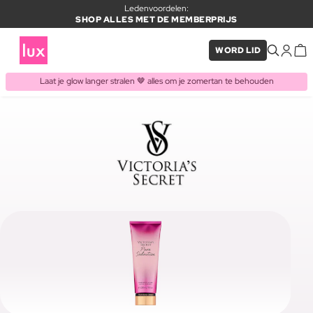
Ledenvoordelen:
SHOP ALLES MET DE MEMBERPRIJS
WORD LID
Laat je glow langer stralen 🤎 alles om je zomertan te behouden