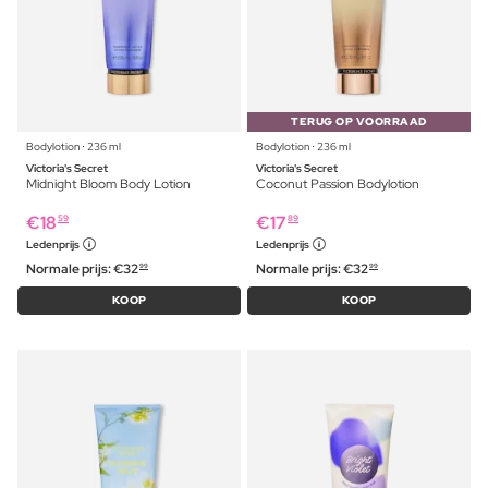
TERUG OP VOORRAAD
Bodylotion ⋅ 236 ml
Bodylotion ⋅ 236 ml
Victoria's Secret
Victoria's Secret
Midnight Bloom Body Lotion
Coconut Passion Bodylotion
€
18
€
17
59
89
Ledenprijs
Ledenprijs
Normale prijs:
€
32
Normale prijs:
€
32
99
99
KOOP
KOOP