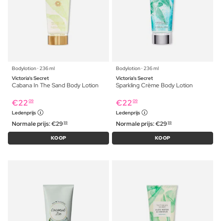
Bodylotion ⋅ 236 ml
Bodylotion ⋅ 236 ml
Victoria's Secret
Victoria's Secret
Cabana In The Sand Body Lotion
Sparkling Crème Body Lotion
€
22
€
22
09
09
Ledenprijs
Ledenprijs
Normale prijs:
€
29
Normale prijs:
€
29
99
99
KOOP
KOOP