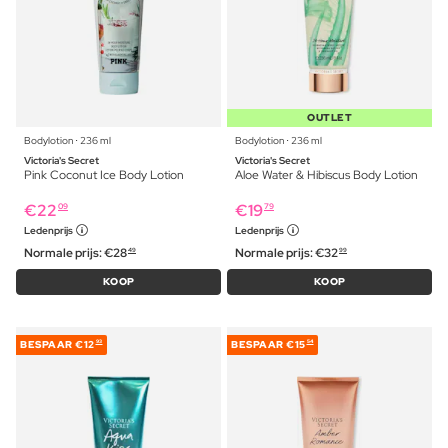
OUTLET
Bodylotion ⋅ 236 ml
Bodylotion ⋅ 236 ml
Victoria's Secret
Victoria's Secret
Pink Coconut Ice Body Lotion
Aloe Water & Hibiscus Body Lotion
€
22
€
19
09
79
Ledenprijs
Ledenprijs
Normale prijs:
€
28
Normale prijs:
€
32
49
99
KOOP
KOOP
BESPAAR
€12
BESPAAR
€15
93
54