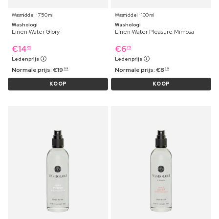
Wasmiddel ⋅ 750 ml
Wasmiddel ⋅ 100 ml
Washologi
Washologi
Linen Water Glory
Linen Water Pleasure Mimosa
€
14
€
6
69
79
Ledenprijs
Ledenprijs
Normale prijs:
€
19
Normale prijs:
€
8
99
59
KOOP
KOOP