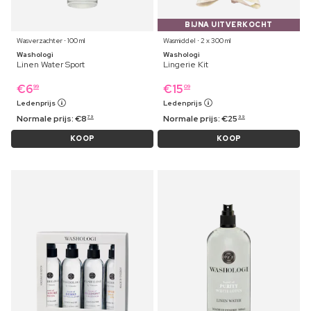
BIJNA UITVERKOCHT
Wasverzachter ⋅ 100 ml
Wasmiddel ⋅ 2 x 300 ml
Washologi
Washologi
Linen Water Sport
Lingerie Kit
€
6
€
15
99
09
Ledenprijs
Ledenprijs
Normale prijs:
€
8
Normale prijs:
€
25
79
99
KOOP
KOOP