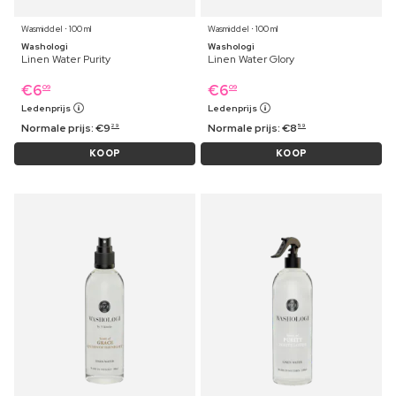
Wasmiddel ⋅ 100 ml
Wasmiddel ⋅ 100 ml
Washologi
Washologi
Linen Water Purity
Linen Water Glory
€
6
€
6
09
09
Ledenprijs
Ledenprijs
Normale prijs:
€
9
Normale prijs:
€
8
29
59
KOOP
KOOP