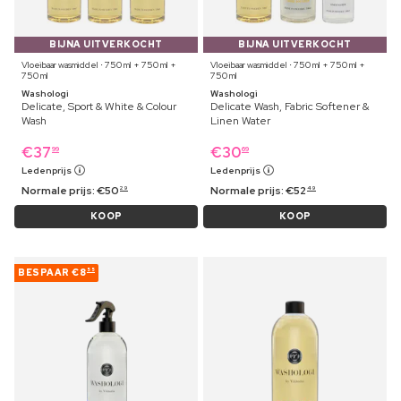
BIJNA UITVERKOCHT
BIJNA UITVERKOCHT
Vloeibaar wasmiddel ⋅ 750 ml + 750 ml +
Vloeibaar wasmiddel ⋅ 750 ml + 750 ml +
750 ml
750 ml
Washologi
Washologi
Delicate, Sport & White & Colour
Delicate Wash, Fabric Softener &
Wash
Linen Water
€
37
€
30
99
69
Ledenprijs
Ledenprijs
Normale prijs:
€
50
Normale prijs:
€
52
29
49
KOOP
KOOP
BESPAAR
€8
55