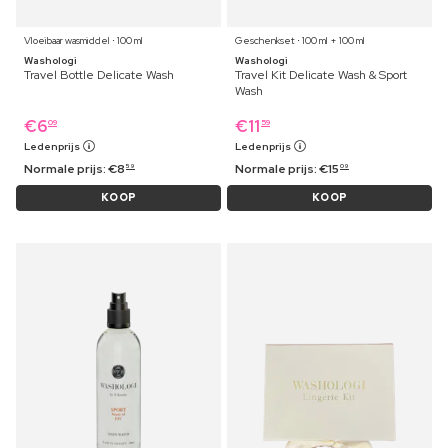
Vloeibaar wasmiddel ⋅ 100 ml
Geschenkset ⋅ 100 ml + 100 ml
Washologi
Washologi
Travel Bottle Delicate Wash
Travel Kit Delicate Wash & Sport
Wash
€
6
€
11
09
59
Ledenprijs
Ledenprijs
Normale prijs:
€
8
Normale prijs:
€
15
59
09
KOOP
KOOP