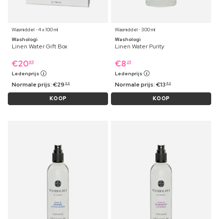
Wasmiddel ⋅ 4 x 100 ml
Wasmiddel ⋅ 300 ml
Washologi
Washologi
Linen Water Gift Box
Linen Water Purity
€
20
€
8
89
29
Ledenprijs
Ledenprijs
Normale prijs:
€
29
Normale prijs:
€
13
69
89
KOOP
KOOP