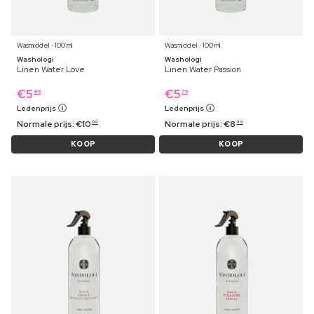
Wasmiddel ⋅ 100 ml
Wasmiddel ⋅ 100 ml
Washologi
Washologi
Linen Water Love
Linen Water Passion
€
5
€
5
89
79
Ledenprijs
Ledenprijs
Normale prijs:
€
10
Normale prijs:
€
8
09
99
KOOP
KOOP