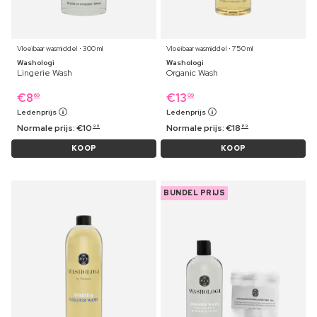
Vloeibaar wasmiddel ⋅ 300 ml
Vloeibaar wasmiddel ⋅ 750 ml
Washologi
Washologi
Lingerie Wash
Organic Wash
€
8
€
13
69
09
Ledenprijs
Ledenprijs
Normale prijs:
€
10
Normale prijs:
€
18
99
89
KOOP
KOOP
BUNDEL PRIJS