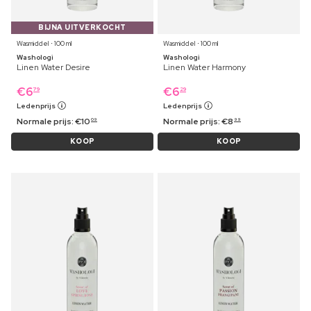
BIJNA UITVERKOCHT
Wasmiddel ⋅ 100 ml
Wasmiddel ⋅ 100 ml
Washologi
Washologi
Linen Water Desire
Linen Water Harmony
€
6
€
6
79
29
Ledenprijs
Ledenprijs
Normale prijs:
€
10
Normale prijs:
€
8
09
99
KOOP
KOOP