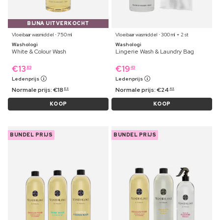
BIJNA UITVERKOCHT
Vloeibaar wasmiddel ⋅ 750 ml
Vloeibaar wasmiddel ⋅ 300 ml + 2 st
Washologi
Washologi
White & Colour Wash
Lingerie Wash & Laundry Bag
€
13
€
19
89
49
Ledenprijs
Ledenprijs
Normale prijs:
€
18
Normale prijs:
€
24
89
49
KOOP
KOOP
BUNDEL PRIJS
BUNDEL PRIJS