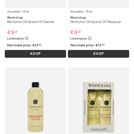
Geuroliën ⋅ 15 ml
Geuroliën ⋅ 15 ml
Washologi
Washologi
Perfume Oil Scent Of Desire
Perfume Oil Scent Of Pleasure
€
9
€
9
29
29
Ledenprijs
Ledenprijs
Normale prijs:
€
12
Normale prijs:
€
12
89
89
KOOP
KOOP