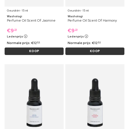
Geuroliën ⋅ 15 ml
Geuroliën ⋅ 15 ml
Washologi
Washologi
Perfume Oil Scent Of Jasmine
Perfume Oil Scent Of Harmony
€
9
€
9
29
29
Ledenprijs
Ledenprijs
Normale prijs:
€
12
Normale prijs:
€
12
89
89
KOOP
KOOP