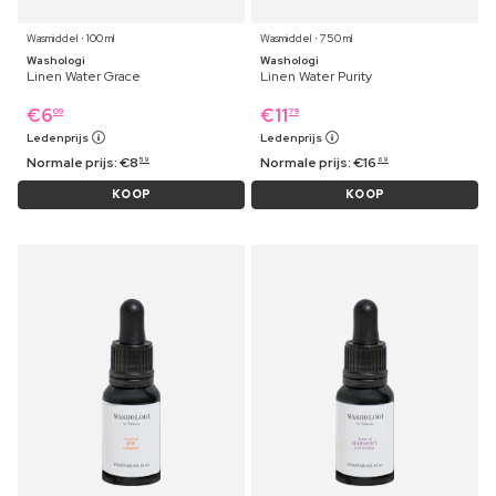
Wasmiddel ⋅ 100 ml
Wasmiddel ⋅ 750 ml
Washologi
Washologi
Linen Water Grace
Linen Water Purity
€
6
€
11
09
79
Ledenprijs
Ledenprijs
Normale prijs:
€
8
Normale prijs:
€
16
59
69
KOOP
KOOP