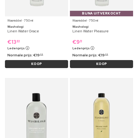
BIJNA UITVERKOCHT
Wasmiddel ⋅ 750 ml
Wasmiddel ⋅ 750 ml
Washologi
Washologi
Linen Water Grace
Linen Water Pleasure
€
13
€
9
89
19
Ledenprijs
Ledenprijs
Normale prijs:
€
19
Normale prijs:
€
19
99
99
KOOP
KOOP