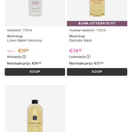
BIJNA UITVERKOCHT
Wasmiddel ⋅ 750 ml
Vloeibaar wasmiddel ⋅ 750 ml
Washologi
Washologi
Linen Water Harmony
Delicate Wash
€
11
€
14
44
39
€
11
79
Actieprijs
Ledenprijs
Normale prijs:
€
19
Normale prijs:
€
17
99
99
KOOP
KOOP