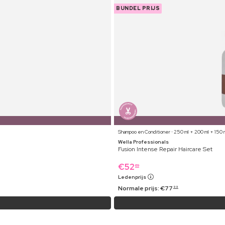
BUNDEL PRIJS
Shampoo en Conditioner ⋅ 250 ml + 200 ml + 150 
Wella Professionals
Fusion Intense Repair Haircare Set
€
52
69
Ledenprijs
Normale prijs:
€
77
99