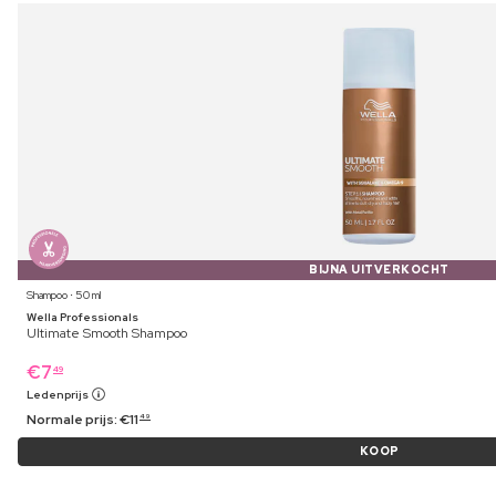
BIJNA UITVERKOCHT
Shampoo ⋅ 50 ml
Wella Professionals
Ultimate Smooth Shampoo
€
7
49
Ledenprijs
Normale prijs:
€
11
49
KOOP