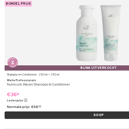
BUNDEL PRIJS
BIJNA UITVERKOCHT
Shampoo en Conditioner ⋅ 250 ml + 250 ml
Wella Professionals
Nutricurls Waves Shampoo & Conditioner
€
36
69
Ledenprijs
Normale prijs:
€
58
99
KOOP