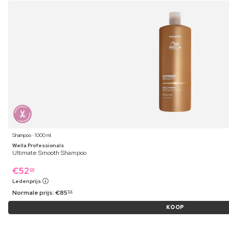
Shampoo ⋅ 1000 ml
Wella Professionals
Ultimate Smooth Shampoo
€
52
09
Ledenprijs
Normale prijs:
€
85
59
KOOP