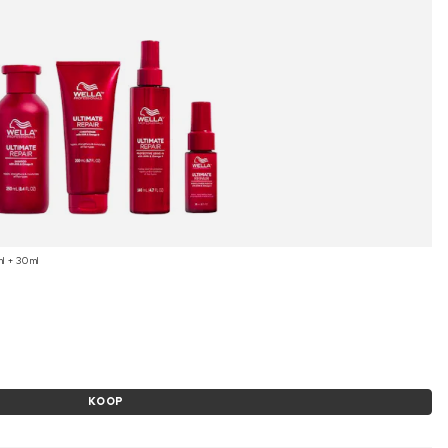
l + 30 ml
KOOP