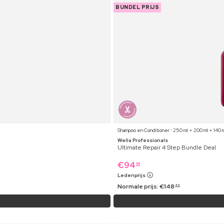
BUNDEL PRIJS
Shampoo en Conditioner ⋅ 250 ml + 200 ml + 140 m
Wella Professionals
Ultimate Repair 4 Step Bundle Deal
€
94
99
Ledenprijs
Normale prijs:
€
148
49