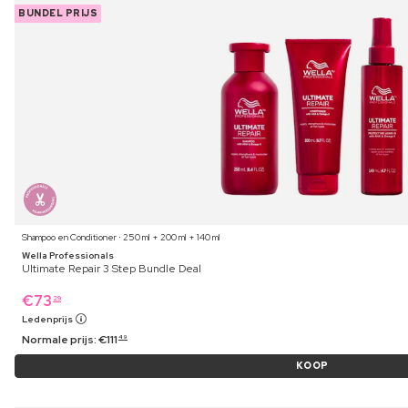
BUNDEL PRIJS
Shampoo en Conditioner ⋅ 250 ml + 200 ml + 140 ml
Wella Professionals
Ultimate Repair 3 Step Bundle Deal
€
73
29
Ledenprijs
Normale prijs:
€
111
49
KOOP