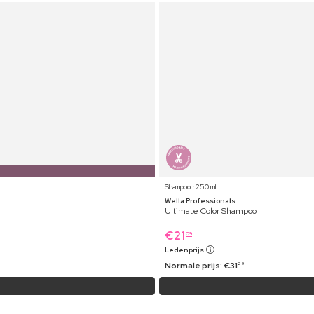
Shampoo ⋅ 250 ml
Wella Professionals
Ultimate Color Shampoo
€
21
09
Ledenprijs
Normale prijs:
€
31
29