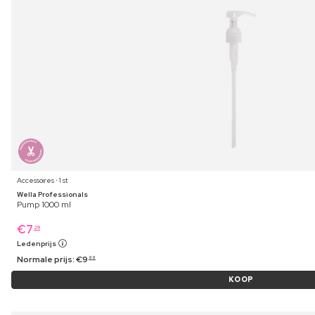
Accessoires ⋅ 1 st
Wella Professionals
Pump 1000 ml
€
7
29
Ledenprijs
Normale prijs:
€
9
99
KOOP