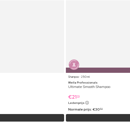
Shampoo ⋅ 250 ml
Wella Professionals
Ultimate Smooth Shampoo
€
21
79
Ledenprijs
Normale prijs:
€
30
59