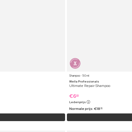
Shampoo ⋅ 50 ml
Wella Professionals
Ultimate Repair Shampoo
€
6
69
Ledenprijs
Normale prijs:
€
18
19