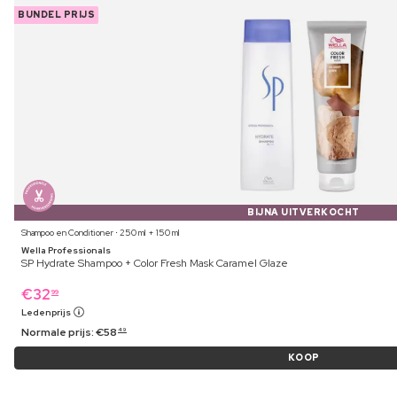
BUNDEL PRIJS
BIJNA UITVERKOCHT
Shampoo en Conditioner ⋅ 250 ml + 150 ml
Wella Professionals
SP Hydrate Shampoo + Color Fresh Mask Caramel Glaze
€
32
99
Ledenprijs
Normale prijs:
€
58
49
KOOP