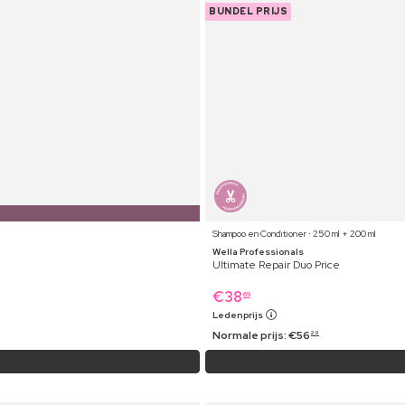
BUNDEL PRIJS
Shampoo en Conditioner ⋅ 250 ml + 200 ml
Wella Professionals
Ultimate Repair Duo Price
€
38
69
Ledenprijs
Normale prijs:
€
56
29