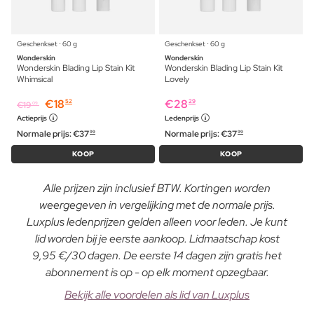
Geschenkset ⋅ 60 g
Geschenkset ⋅ 60 g
Wonderskin
Wonderskin
Wonderskin Blading Lip Stain Kit
Wonderskin Blading Lip Stain Kit
Whimsical
Lovely
€
18
€
28
52
29
€
19
09
Actieprijs
Ledenprijs
Normale prijs:
€
37
Normale prijs:
€
37
99
99
KOOP
KOOP
Alle prijzen zijn inclusief BTW. Kortingen worden
weergegeven in vergelijking met de normale prijs.
Luxplus ledenprijzen gelden alleen voor leden. Je kunt
lid worden bij je eerste aankoop. Lidmaatschap kost
9,95 €/30 dagen. De eerste 14 dagen zijn gratis het
abonnement is op - op elk moment opzegbaar.
Bekijk alle voordelen als lid van Luxplus