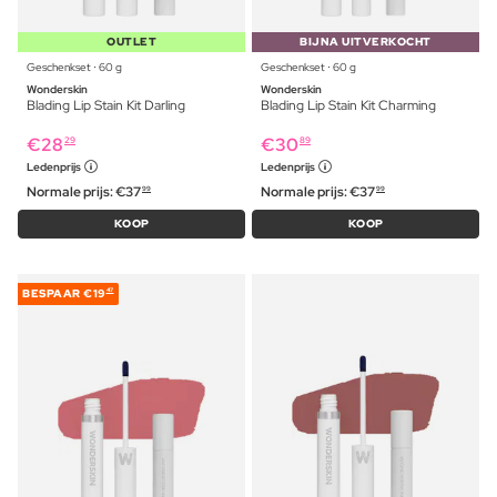
OUTLET
BIJNA UITVERKOCHT
Geschenkset ⋅ 60 g
Geschenkset ⋅ 60 g
Wonderskin
Wonderskin
Blading Lip Stain Kit Darling
Blading Lip Stain Kit Charming
€
28
€
30
29
89
Ledenprijs
Ledenprijs
Normale prijs:
€
37
Normale prijs:
€
37
99
99
KOOP
KOOP
BESPAAR
€19
47