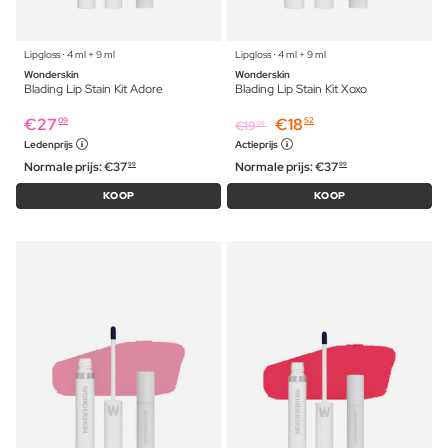
Lipgloss ⋅ 4 ml + 9 ml
Lipgloss ⋅ 4 ml + 9 ml
Wonderskin
Wonderskin
Blading Lip Stain Kit Adore
Blading Lip Stain Kit Xoxo
€
27
€
18
09
52
€
19
09
Ledenprijs
Actieprijs
Normale prijs:
€
37
Normale prijs:
€
37
99
99
KOOP
KOOP