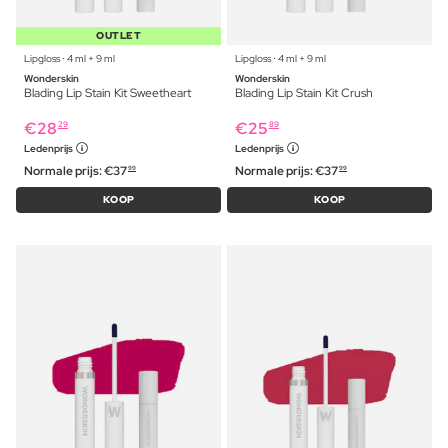
OUTLET
Lipgloss ⋅ 4 ml + 9 ml
Lipgloss ⋅ 4 ml + 9 ml
Wonderskin
Wonderskin
Blading Lip Stain Kit Sweetheart
Blading Lip Stain Kit Crush
€
28
€
25
29
89
Ledenprijs
Ledenprijs
Normale prijs:
€
37
Normale prijs:
€
37
99
99
KOOP
KOOP