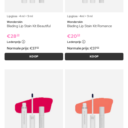
Lipgloss ⋅ 4 ml + 9 ml
Lipgloss ⋅ 4ml + 9 ml
Wonderskin
Wonderskin
Blading Lip Stain Kit Beautiful
Blading Lip Stain Kit Romance
€
28
€
20
29
59
Ledenprijs
Ledenprijs
Normale prijs:
€
37
Normale prijs:
€
37
99
99
KOOP
KOOP