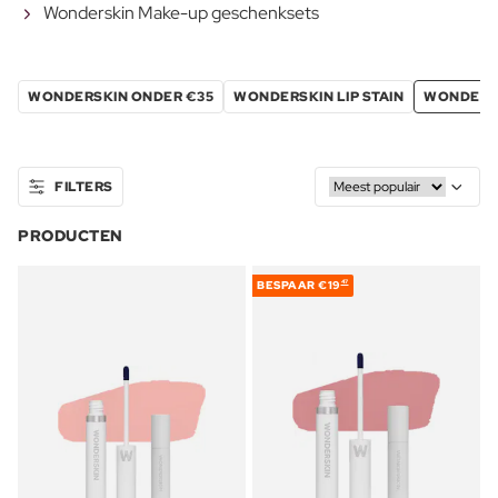
Wonderskin Make-up geschenksets
WONDERSKIN ONDER €35
WONDERSKIN LIP STAIN
WONDERS
FILTERS
PRODUCTEN
BESPAAR
€19
47