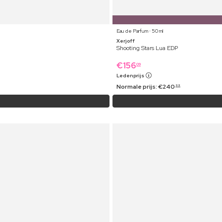
Eau de Parfum ⋅ 50 ml
Xerjoff
Shooting Stars Lua EDP
€
156
09
Ledenprijs
Normale prijs:
€
240
99