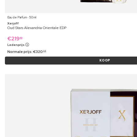
Eau de Parfum ⋅ 50 ml
Xerjoff
Oud Stars Alexandria Orientale EDP
€
219
69
Ledenprijs
Normale prijs:
€
320
99
KOOP