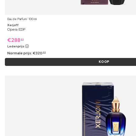
Eau de Parfum ⋅ 100 ml
Xerjoff
Opera EDP
€
288
89
Ledenprijs
Normale prijs:
€
320
99
KOOP