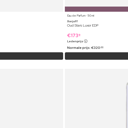
Eau de Parfum ⋅ 50 ml
Xerjoff
Oud Stars Luxor EDP
€
173
19
Ledenprijs
Normale prijs:
€
320
99