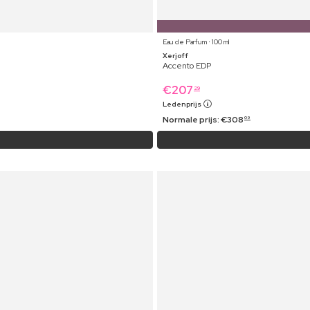
Eau de Parfum ⋅ 100 ml
Xerjoff
Accento EDP
€
207
29
Ledenprijs
Normale prijs:
€
308
09