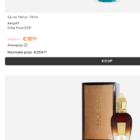
Eau de Parfum ⋅ 100 ml
Xerjoff
Erba Pura EDP
€
181
96
€
187
59
Actieprijs
Normale prijs:
€
259
99
KOOP