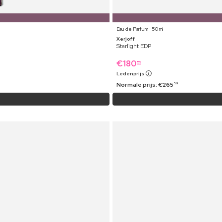
Eau de Parfum ⋅ 50 ml
Xerjoff
Starlight EDP
€
180
59
Ledenprijs
Normale prijs:
€
265
59