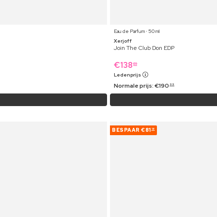
Eau de Parfum ⋅ 50 ml
Xerjoff
Join The Club Don EDP
€
138
69
Ledenprijs
Normale prijs:
€
190
99
BESPAAR
€81
18