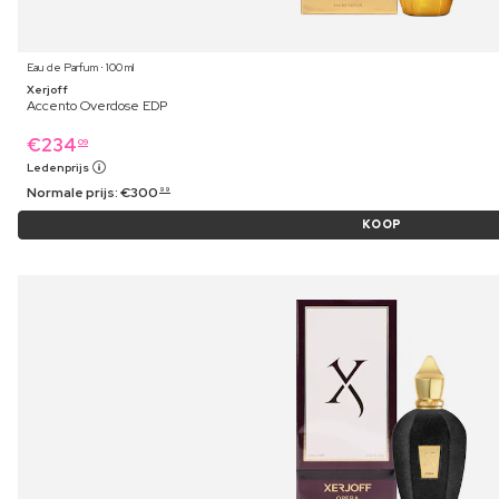
Eau de Parfum ⋅ 100 ml
Xerjoff
Accento Overdose EDP
€
234
09
Ledenprijs
Normale prijs:
€
300
99
KOOP