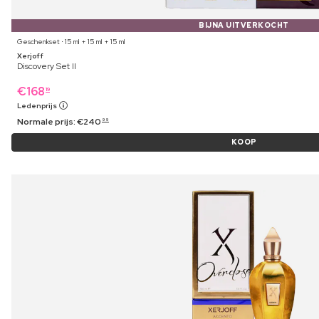
BIJNA UITVERKOCHT
Geschenkset ⋅ 15 ml + 15 ml + 15 ml
Xerjoff
Discovery Set II
€
168
19
Ledenprijs
Normale prijs:
€
240
99
KOOP