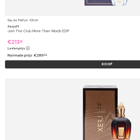
Eau de Parfum ⋅ 100 ml
Xerjoff
Join The Club More Than Words EDP
€
213
99
Ledenprijs
Normale prijs:
€
289
89
KOOP