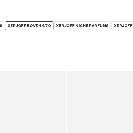
S
XERJOFF BOVEN €70
XERJOFF NICHE PARFUMS
XERJOFF