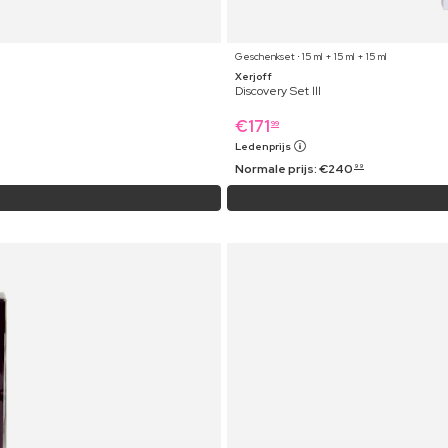
Geschenkset ⋅ 15 ml + 15 ml + 15 ml
Xerjoff
Discovery Set lll
€
171
99
Ledenprijs
Normale prijs:
€
240
99