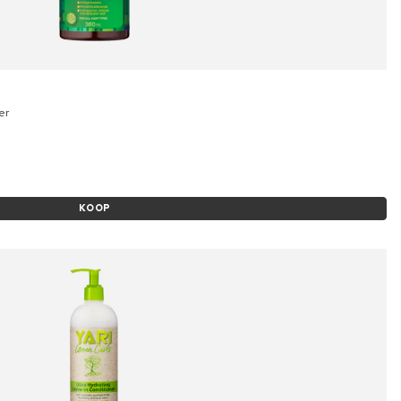
er
KOOP