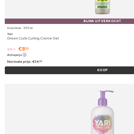
BIJNA UITVERKOCHT
Krulcrème ⋅ 355 ml
Yari
Green Curls Curling Creme Gel
€
8
82
€
9
09
Actieprijs
Normale prijs:
€
14
99
KOOP