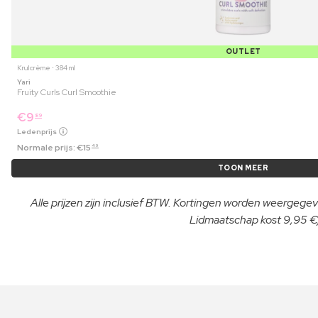
OUTLET
Krulcrème ⋅ 384 ml
Yari
Fruity Curls Curl Smoothie
€
9
89
Ledenprijs
Normale prijs:
€
15
49
TOON MEER
Alle prijzen zijn inclusief BTW. Kortingen worden weergegeve
Lidmaatschap kost 9,95 €/