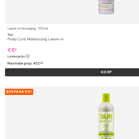
Leave-In Verzorging ⋅ 355 ml
Yari
Fruity Curls Moisturizing Leave-in
€
8
19
Ledenprijs
Normale prijs:
€
12
69
KOOP
BESPAAR
€6
17