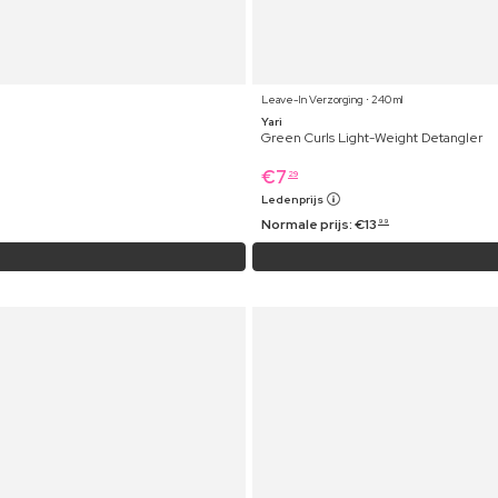
Leave-In Verzorging ⋅ 240 ml
Yari
Green Curls Light-Weight Detangler
€
7
29
Ledenprijs
Normale prijs:
€
13
99