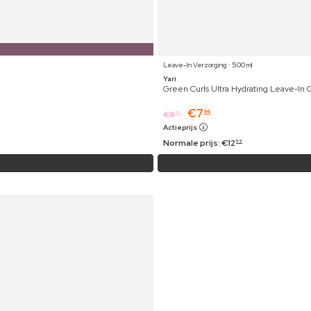
Leave-In Verzorging ⋅ 500 ml
Yari
Green Curls Ultra Hydrating Leave-In 
€
7
94
€
8
19
Actieprijs
Normale prijs:
€
12
59