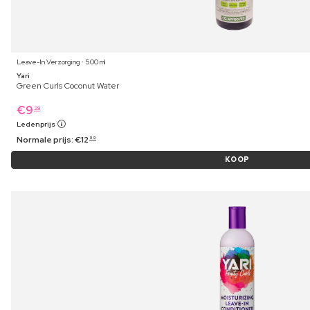
Leave-In Verzorging ⋅ 500 ml
Yari
Green Curls Coconut Water
€
9
29
Ledenprijs
Normale prijs:
€
12
99
KOOP