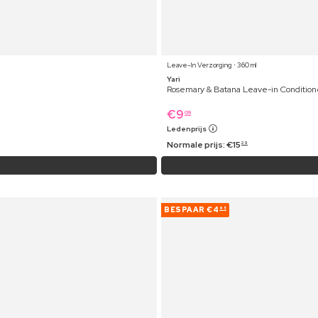
Leave-In Verzorging ⋅ 360 ml
Yari
Rosemary & Batana Leave-in Condition
€
9
09
Ledenprijs
Normale prijs:
€
15
29
BESPAAR
€4
65