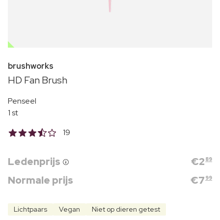
OUTLET
brushworks
HD Fan Brush
Penseel
1 st
19
Ledenprijs
€
2
89
Normale prijs
€
7
99
Lichtpaars
Vegan
Niet op dieren getest