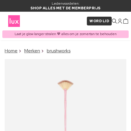
Ledenvoordelen:
SHOP ALLES MET DE MEMBERPRIJS
WORD LID
Laat je glow langer stralen 🤎 alles om je zomertan te behouden
×
Home
Merken
brushworks
ITEM TOEGEVOEGD AAN
Vaak samen gekocht met
WINKELMAND