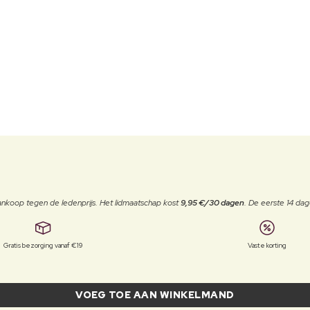
j aankoop tegen de ledenprijs. Het lidmaatschap kost
9,95 €/30 dagen
. De eerste 14 dag
Gratis bezorging vanaf €19
Vaste korting
VOEG TOE AAN WINKELMAND