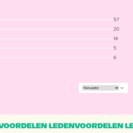
57
20
14
5
6
VOORDELEN LEDENVOORDELEN L