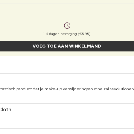
1-4 dagen bezorging (€5.95)
VOEG TOE AAN WINKELMAND
stisch product dat je make-up verwijderingsroutine zal revolutioner
Cloth