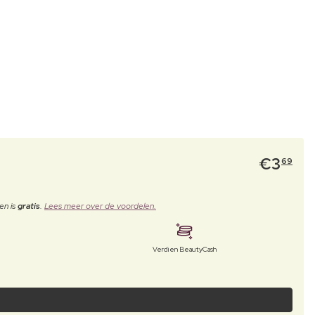
€
3
69
en is
gratis
.
Lees meer over de voordelen.
Verdien BeautyCash