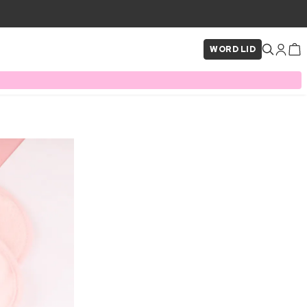
WORD LID
×