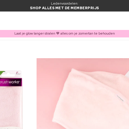
Ledenvoordelen:
SHOP ALLES MET DE MEMBERPRIJS
Laat je glow langer stralen 🤎 alles om je zomertan te behouden
ITEM TOEGEVOEGD AAN WINKELMAND
Vaak samen gekocht met