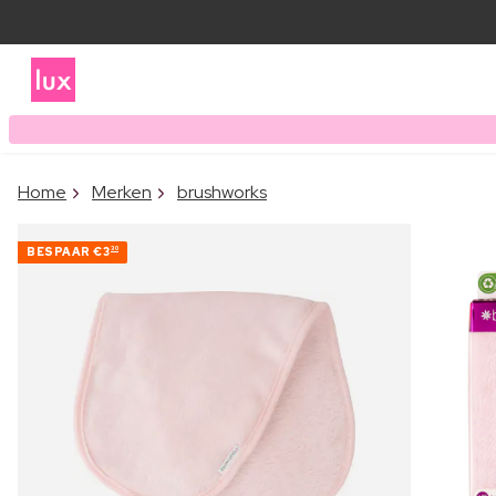
Home
Merken
brushworks
BESPAAR
€3
30