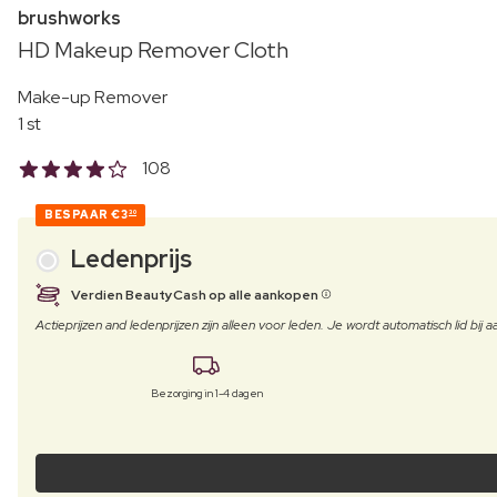
brushworks
HD Makeup Remover Cloth
Make-up Remover
1 st
108
BESPAAR
€3
30
Ledenprijs
Verdien BeautyCash op alle aankopen
Actieprijzen and ledenprijzen zijn alleen voor leden. Je wordt automatisch lid bi
Bezorging in 1-4 dagen