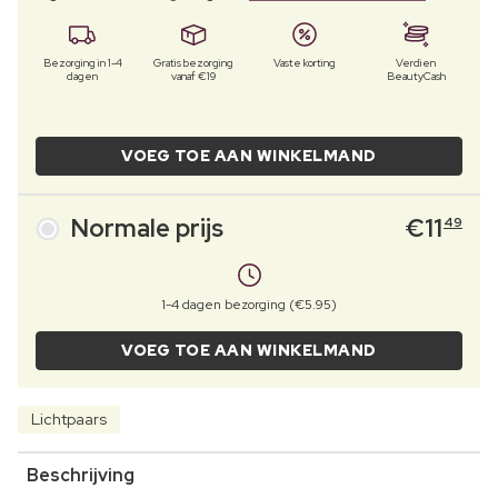
Bezorging in 1-4
Gratis bezorging
Vaste korting
Verdien
dagen
vanaf €19
BeautyCash
VOEG TOE AAN WINKELMAND
Normale prijs
€
11
49
1-4 dagen bezorging (€5.95)
VOEG TOE AAN WINKELMAND
Lichtpaars
Beschrijving