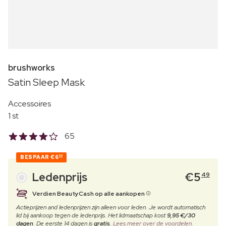
brushworks
Satin Sleep Mask
Accessoires
1 st
65
BESPAAR
€6
00
Ledenprijs
€
5
49
Verdien BeautyCash op alle aankopen
Actieprijzen and ledenprijzen zijn alleen voor leden. Je wordt automatisch
lid bij aankoop tegen de ledenprijs. Het lidmaatschap kost
9,95 €/30
dagen
. De eerste 14 dagen is
gratis
.
Lees meer over de voordelen.