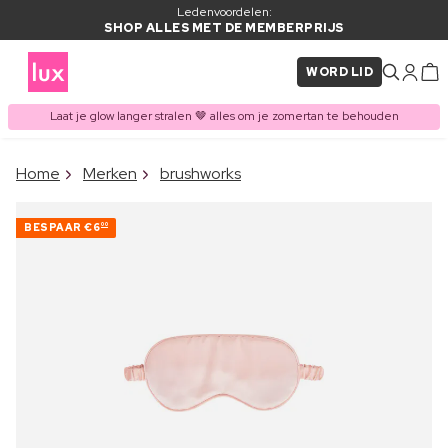
Ledenvoordelen:
SHOP ALLES MET DE MEMBERPRIJS
WORD LID
Laat je glow langer stralen 🤎 alles om je zomertan te behouden
×
Home
Merken
brushworks
ITEM TOEGEVOEGD AAN
Vaak samen gekocht met
WINKELMAND
BESPAAR
€6
00