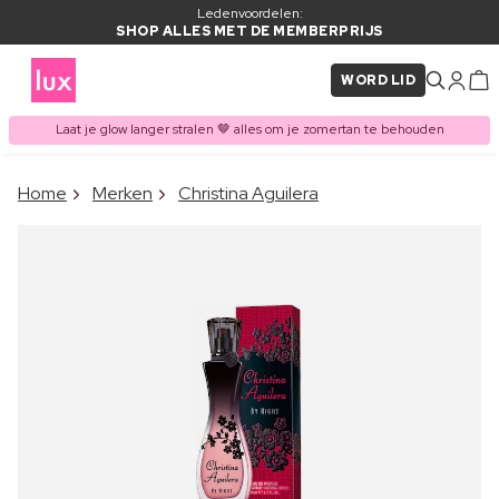
Ledenvoordelen:
SHOP ALLES MET DE MEMBERPRIJS
WORD LID
Laat je glow langer stralen 🤎 alles om je zomertan te behouden
×
Home
Merken
Christina Aguilera
ITEM TOEGEVOEGD AAN
Vaak samen gekocht met
WINKELMAND