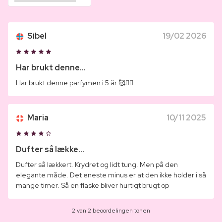
Sibel
19/02 2026
Har brukt denne...
Har brukt denne parfymen i 5 år 🥰❤️‍🔥
Maria
10/11 2025
Dufter så lække...
Dufter så lækkert. Krydret og lidt tung. Men på den
elegante måde. Det eneste minus er at den ikke holder i så
mange timer. Så en flaske bliver hurtigt brugt op
2 van 2 beoordelingen tonen