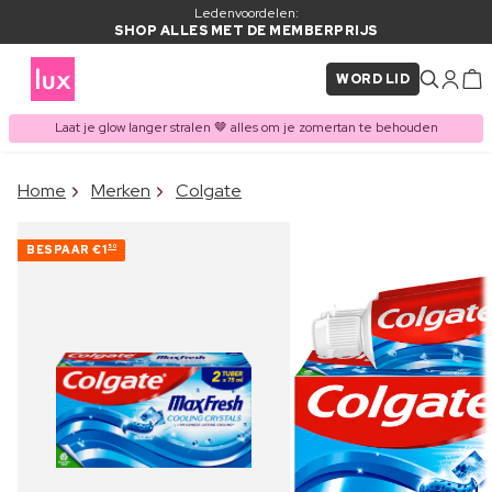
Ledenvoordelen:
SHOP ALLES MET DE MEMBERPRIJS
WORD LID
Laat je glow langer stralen 🤎 alles om je zomertan te behouden
×
Home
Merken
Colgate
ITEM TOEGEVOEGD AAN
Vaak samen gekocht met
WINKELMAND
BESPAAR
€1
50