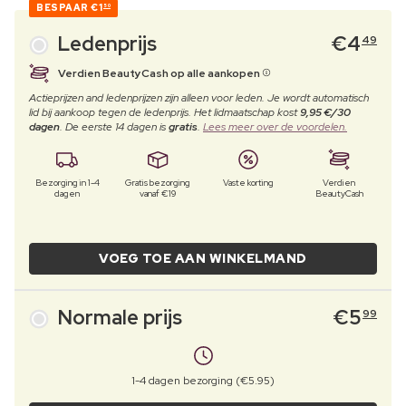
BESPAAR
€1
50
Ledenprijs
€
4
49
Verdien BeautyCash op alle aankopen
Actieprijzen and ledenprijzen zijn alleen voor leden. Je wordt automatisch
lid bij aankoop tegen de ledenprijs. Het lidmaatschap kost
9,95 €/30
dagen
. De eerste 14 dagen is
gratis
.
Lees meer over de voordelen.
Bezorging in 1-4
Gratis bezorging
Vaste korting
Verdien
dagen
vanaf €19
BeautyCash
VOEG TOE AAN WINKELMAND
Normale prijs
€
5
99
1-4 dagen bezorging (€5.95)