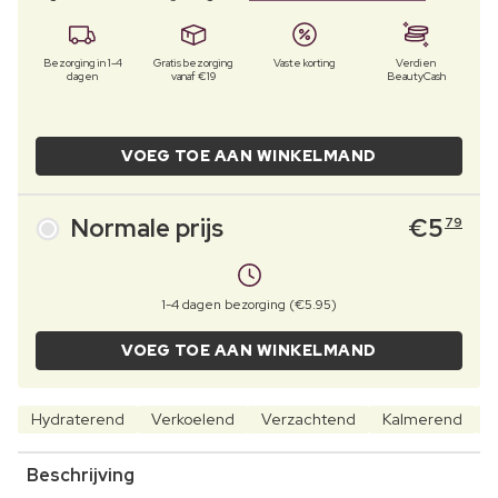
Bezorging in 1-4
Gratis bezorging
Vaste korting
Verdien
dagen
vanaf €19
BeautyCash
VOEG TOE AAN WINKELMAND
Normale prijs
€
5
79
1-4 dagen bezorging (€5.95)
VOEG TOE AAN WINKELMAND
Hydraterend
Verkoelend
Verzachtend
Kalmerend
A
Beschrijving