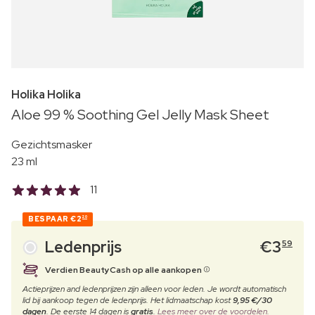
Holika Holika
Aloe 99 % Soothing Gel Jelly Mask Sheet
Gezichtsmasker
23 ml
11
BESPAAR
€2
20
Ledenprijs
€
3
59
Verdien BeautyCash op alle aankopen
Actieprijzen and ledenprijzen zijn alleen voor leden. Je wordt automatisch
lid bij aankoop tegen de ledenprijs. Het lidmaatschap kost
9,95 €/30
dagen
. De eerste 14 dagen is
gratis
.
Lees meer over de voordelen.