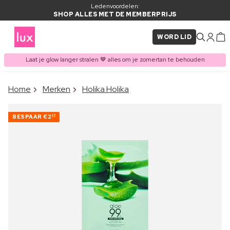
Ledenvoordelen:
SHOP ALLES MET DE MEMBERPRIJS
WORD LID
Laat je glow langer stralen 🤎 alles om je zomertan te behouden
×
Home
Merken
Holika Holika
ITEM TOEGEVOEGD AAN
Vaak samen gekocht met
WINKELMAND
BESPAAR
€2
20