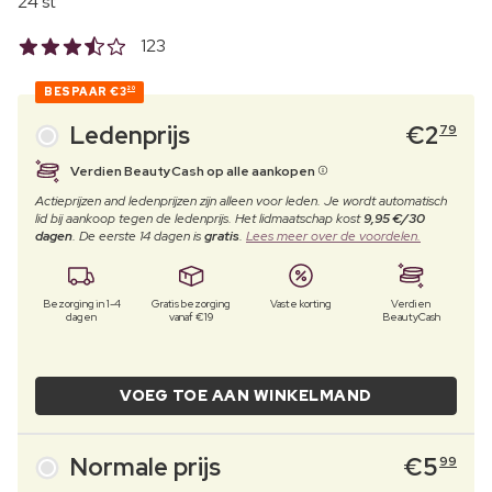
24 st
123
BESPAAR
€3
20
Ledenprijs
€
2
79
Verdien BeautyCash op alle aankopen
Actieprijzen and ledenprijzen zijn alleen voor leden. Je wordt automatisch
lid bij aankoop tegen de ledenprijs. Het lidmaatschap kost
9,95 €/30
dagen
. De eerste 14 dagen is
gratis
.
Lees meer over de voordelen.
Bezorging in 1-4
Gratis bezorging
Vaste korting
Verdien
dagen
vanaf €19
BeautyCash
VOEG TOE AAN WINKELMAND
Normale prijs
€
5
99