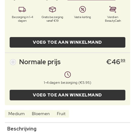
Bezorging in 1-4
Gratis bezorging
Vaste korting
Verdien
dagen
vanaf €19
BeautyCash
VOEG TOE AAN WINKELMAND
Normale prijs
€
46
99
1-4 dagen bezorging (€5.95)
VOEG TOE AAN WINKELMAND
Medium
Bloemen
Fruit
Beschrijving