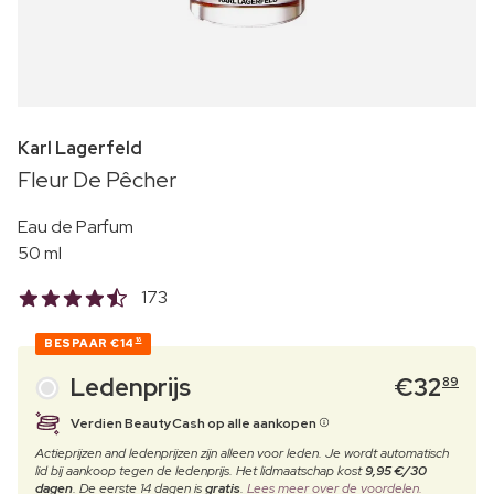
Karl Lagerfeld
Fleur De Pêcher
Eau de Parfum
50 ml
173
BESPAAR
€14
10
Ledenprijs
€
32
89
Verdien BeautyCash op alle aankopen
Actieprijzen and ledenprijzen zijn alleen voor leden. Je wordt automatisch
lid bij aankoop tegen de ledenprijs. Het lidmaatschap kost
9,95 €/30
dagen
. De eerste 14 dagen is
gratis
.
Lees meer over de voordelen.