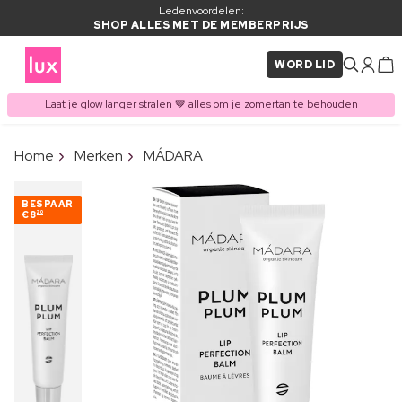
Ledenvoordelen:
SHOP ALLES MET DE MEMBERPRIJS
WORD LID
Laat je glow langer stralen 🤎 alles om je zomertan te behouden
×
Home
Merken
MÁDARA
ITEM TOEGEVOEGD AAN
Vaak samen gekocht met
WINKELMAND
BESPAAR
€8
20