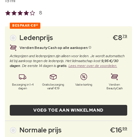
15 ml
8
BESPAAR
€8
20
Ledenprijs
€
8
79
Verdien BeautyCash op alle aankopen
Actieprijzen and ledenprijzen zijn alleen voor leden. Je wordt automatisch
lid bij aankoop tegen de ledenprijs. Het lidmaatschap kost
9,95 €/30
dagen
. De eerste 14 dagen is
gratis
.
Lees meer over de voordelen.
Bezorging in 1-4
Gratis bezorging
Vaste korting
Verdien
dagen
vanaf €19
BeautyCash
VOEG TOE AAN WINKELMAND
Normale prijs
€
16
99