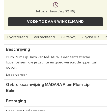
1-4 dagen bezorging (€5.95)
VOEG TOE AAN WINKELMAND
Hydraterend
Verzachtend
Glutenvrij
Jojoba olie
Nat
Beschrijving
Plum Plum Lip Balm van MÁDARA is een fantastische
lippenbalsem die je zachte en goed verzorgde lippen zal
geven.
Lees verder
Gebruiksaanwijzing MÁDARA Plum Plum Lip
Balm
Bezorging