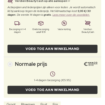
Verdien BeautyCash op alle aankopen
Actieprijzen and ledenprijzen zijn alleen voor leden. Je wordt automatisch
lid bij aankoop tegen de ledenprijs. Het lidmaatschap kost
9,95 €/30
dagen
. De eerste 14 dagen is
gratis
.
Lees meer over de voordelen.
Bezorging in 1-4
Gratis bezorging
Vaste korting
Verdien
dagen
vanaf €19
BeautyCash
VOEG TOE AAN WINKELMAND
Normale prijs
€
111
09
1-4 dagen bezorging (€5.95)
VOEG TOE AAN WINKELMAND
Groot
Bloemen
Fruit
Fris