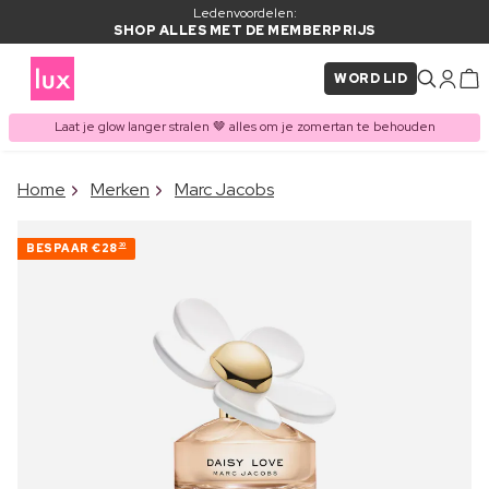
Ledenvoordelen:
SHOP ALLES MET DE MEMBERPRIJS
WORD LID
Laat je glow langer stralen 🤎 alles om je zomertan te behouden
×
Home
Merken
Marc Jacobs
ITEM TOEGEVOEGD AAN
Vaak samen gekocht met
WINKELMAND
BESPAAR
€28
30