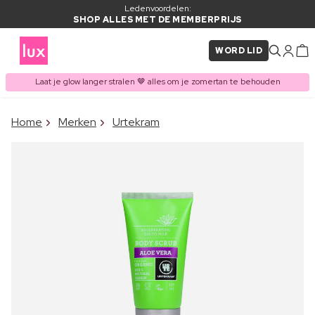
Ledenvoordelen:
SHOP ALLES MET DE MEMBERPRIJS
WORD LID
Laat je glow langer stralen 🤎 alles om je zomertan te behouden
×
Home
Merken
Urtekram
ITEM TOEGEVOEGD AAN
Vaak samen gekocht met
WINKELMAND