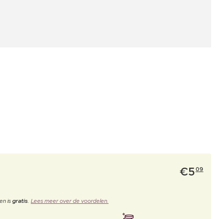
€
5
09
en is
gratis
.
Lees meer over de voordelen.