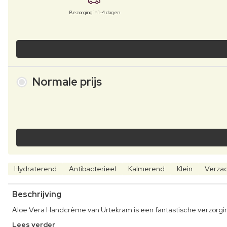
Bezorging in 1-4 dagen
Normale prijs
Hydraterend
Antibacterieel
Kalmerend
Klein
Verza
Beschrijving
Aloe Vera Handcrème van Urtekram is een fantastische verzorgin
Lees verder