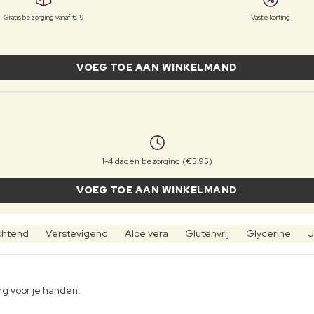
Gratis bezorging vanaf €19
Vaste korting
VOEG TOE AAN WINKELMAND
1-4 dagen bezorging (€5.95)
VOEG TOE AAN WINKELMAND
chtend
Verstevigend
Aloe vera
Glutenvrij
Glycerine
J
g voor je handen.