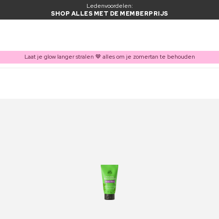
Ledenvoordelen:
SHOP ALLES MET DE MEMBERPRIJS
Laat je glow langer stralen 🤎 alles om je zomertan te behouden
ITEM TOEGEVOEGD AAN WINKELMAND
Vaak samen gekocht met