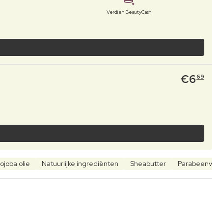
Verdien BeautyCash
€
6
69
ojoba olie
Natuurlijke ingrediënten
Sheabutter
Parabeenvrij