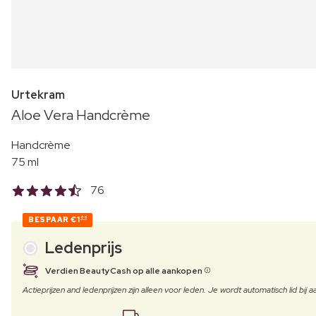
Urtekram
Aloe Vera Handcrème
Handcrème
75 ml
76
BESPAAR
€1
60
Ledenprijs
Verdien BeautyCash op alle aankopen
Actieprijzen and ledenprijzen zijn alleen voor leden. Je wordt automatisch lid bi