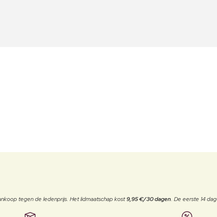
j aankoop tegen de ledenprijs. Het lidmaatschap kost
9,95 €/30 dagen
. De eerste 14 dag