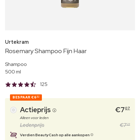
Urtekram
Rosemary Shampoo Fijn Haar
Shampoo
500 ml
125
BESPAAR
€6
92
Actieprijs
€
7
07
Alleen voor leden
Ledenprijs
€
7
29
Verdien BeautyCash op alle aankopen