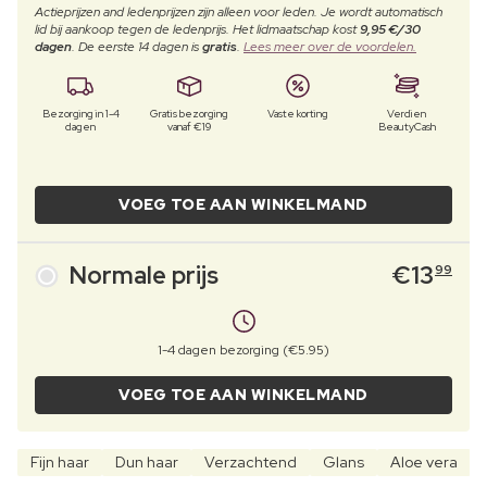
Actieprijzen and ledenprijzen zijn alleen voor leden. Je wordt automatisch
lid bij aankoop tegen de ledenprijs. Het lidmaatschap kost
9,95 €/30
dagen
. De eerste 14 dagen is
gratis
.
Lees meer over de voordelen.
Bezorging in 1-4
Gratis bezorging
Vaste korting
Verdien
dagen
vanaf €19
BeautyCash
VOEG TOE AAN WINKELMAND
Normale prijs
€
13
99
1-4 dagen bezorging (€5.95)
VOEG TOE AAN WINKELMAND
Fijn haar
Dun haar
Verzachtend
Glans
Aloe vera