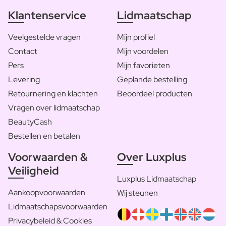
Klantenservice
Lidmaatschap
Veelgestelde vragen
Mijn profiel
Contact
Mijn voordelen
Pers
Mijn favorieten
Levering
Geplande bestelling
Retournering en klachten
Beoordeel producten
Vragen over lidmaatschap
BeautyCash
Bestellen en betalen
Voorwaarden &
Over Luxplus
Veiligheid
Luxplus Lidmaatschap
Aankoopvoorwaarden
Wij steunen
Lidmaatschapsvoorwaarden
Privacybeleid & Cookies