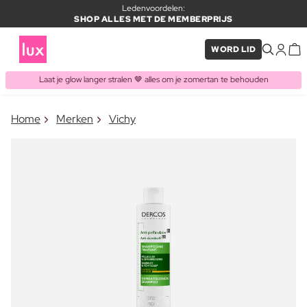
Ledenvoordelen:
SHOP ALLES MET DE MEMBERPRIJS
WORD LID
Laat je glow langer stralen 🤎 alles om je zomertan te behouden
×
Home
Merken
Vichy
ITEM TOEGEVOEGD AAN
Vaak samen gekocht met
WINKELMAND