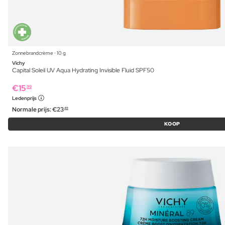
Zonnebrandcrème ⋅ 10 g
Vichy
Capital Soleil UV Aqua Hydrating Invisible Fluid SPF50
€
15
99
Ledenprijs
Normale prijs:
€
23
49
KOOP