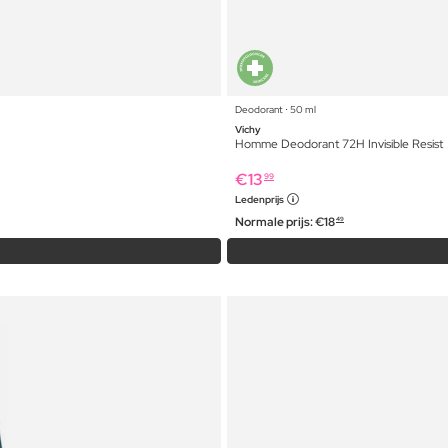
Deodorant ⋅ 50 ml
Vichy
Homme Deodorant 72H Invisible Resist
€
13
99
Ledenprijs
Normale prijs:
€
18
49