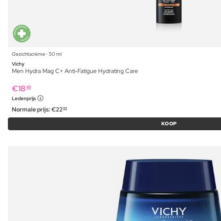
Gezichtscrème ⋅ 50 ml
Vichy
Men Hydra Mag C+ Anti-Fatigue Hydrating Care
€
18
49
Ledenprijs
Normale prijs:
€
22
99
KOOP