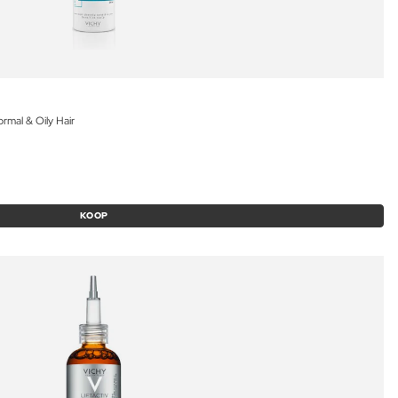
rmal & Oily Hair
KOOP