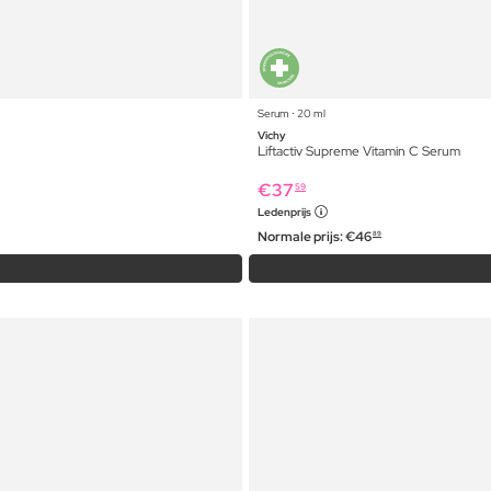
Serum ⋅ 20 ml
Vichy
Liftactiv Supreme Vitamin C Serum
€
37
59
Ledenprijs
Normale prijs:
€
46
89