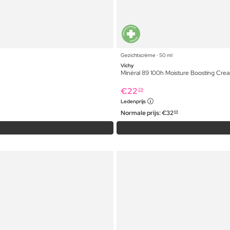
Gezichtscrème ⋅ 50 ml
Vichy
Minéral 89 100h Moisture Boosting Cre
€
22
29
Ledenprijs
Normale prijs:
€
32
69