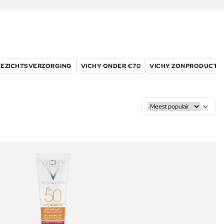
GEZICHTSVERZORGING
VICHY ONDER €70
VICHY ZONPRODUCTE