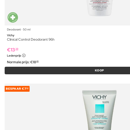
Deodorant ⋅ 50 ml
Vichy
Clinical Control Deodorant 96h
€
13
39
Ledenprijs
Normale prijs:
€
18
49
KOOP
BESPAAR
€7
02