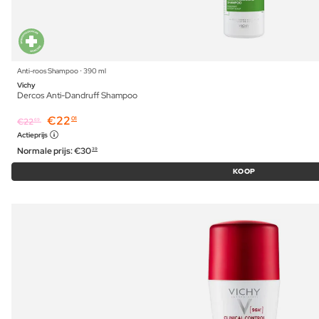
Anti-roos Shampoo ⋅ 390 ml
Vichy
Dercos Anti-Dandruff Shampoo
€
22
01
€
22
69
Actieprijs
Normale prijs:
€
30
39
KOOP