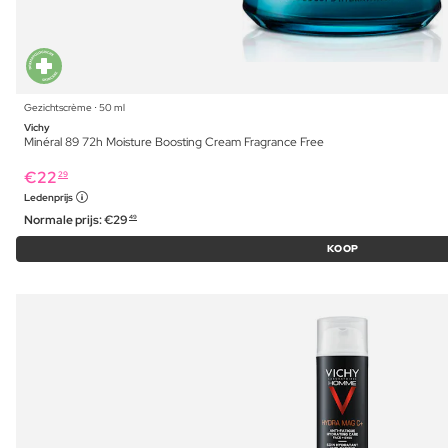
Gezichtscrème ⋅ 50 ml
Vichy
Minéral 89 72h Moisture Boosting Cream Fragrance Free
€
22
29
Ledenprijs
Normale prijs:
€
29
49
KOOP