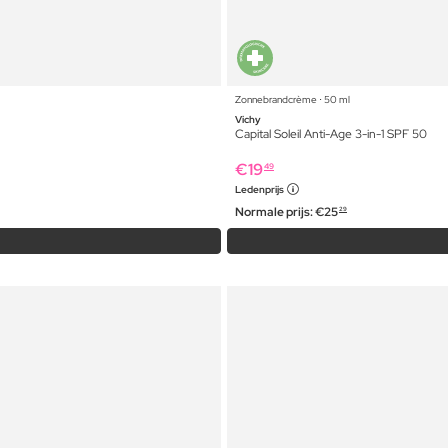
Zonnebrandcrème ⋅ 50 ml
Vichy
Capital Soleil Anti-Age 3-in-1 SPF 50
€
19
49
Ledenprijs
Normale prijs:
€
25
29