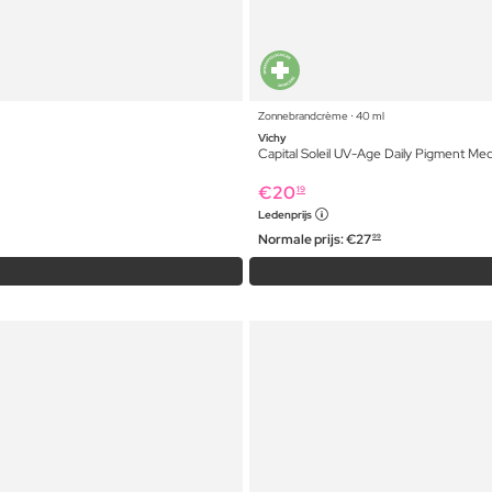
Zonnebrandcrème ⋅ 40 ml
Vichy
Capital Soleil UV-Age Daily Pigment M
€
20
19
Ledenprijs
Normale prijs:
€
27
99