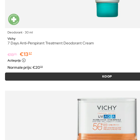
Deodorant ⋅ 30 ml
Vichy
7 Days Anti-Perspirant Treatment Deodorant Cream
€
13
57
€
13
99
Actieprijs
Normale prijs:
€
20
59
KOOP