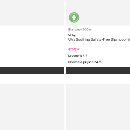
Shampoo ⋅ 200 ml
Vichy
Ultra Soothing Sulfate-Free Shampoo No
€
16
59
Ledenprijs
Normale prijs:
€
24
49