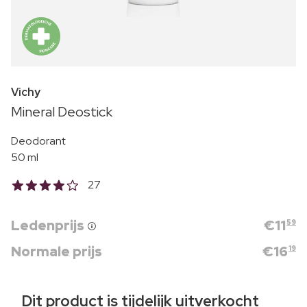
Vichy
Mineral Deostick
Deodorant
50 ml
27
Ledenprijs
€
11
59
Normale prijs
€
16
19
Dit product is tijdelijk uitverkocht