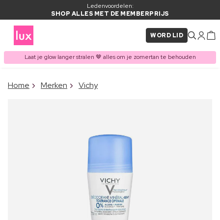
Ledenvoordelen:
SHOP ALLES MET DE MEMBERPRIJS
WORD LID
Laat je glow langer stralen 🤎 alles om je zomertan te behouden
×
Home
Merken
Vichy
ITEM TOEGEVOEGD AAN
Vaak samen gekocht met
WINKELMAND