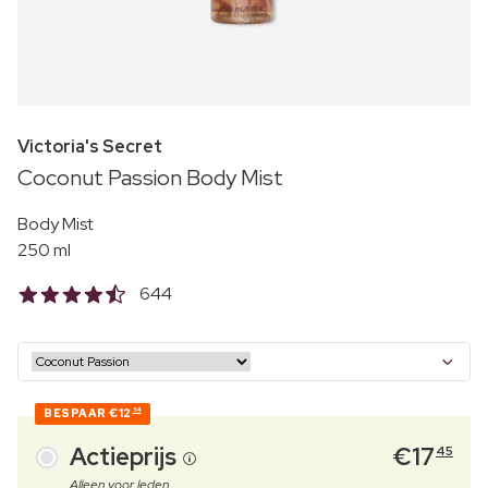
Victoria's Secret
Coconut Passion Body Mist
Body Mist
250 ml
644
BESPAAR
€12
54
Actieprijs
€
17
45
Alleen voor leden