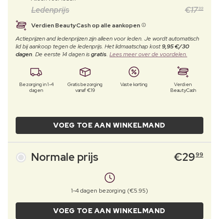
Ledenprijs
€
17
99
Verdien BeautyCash op alle aankopen
Actieprijzen and ledenprijzen zijn alleen voor leden. Je wordt automatisch
lid bij aankoop tegen de ledenprijs. Het lidmaatschap kost
9,95 €/30
dagen
. De eerste 14 dagen is
gratis
.
Lees meer over de voordelen.
Bezorging in 1-4
Gratis bezorging
Vaste korting
Verdien
dagen
vanaf €19
BeautyCash
VOEG TOE AAN WINKELMAND
Normale prijs
€
29
99
1-4 dagen bezorging (€5.95)
VOEG TOE AAN WINKELMAND