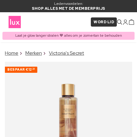
Ledenvoordelen:
SHOP ALLES MET DE MEMBERPRIJS
WORD LID
Laat je glow langer stralen 🤎 alles om je zomertan te behouden
×
Home
Merken
Victoria's Secret
ITEM TOEGEVOEGD AAN
Vaak samen gekocht met
WINKELMAND
BESPAAR
€12
54