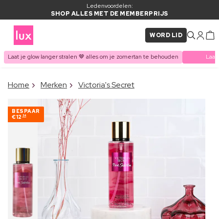
Ledenvoordelen:
SHOP ALLES MET DE MEMBERPRIJS
WORD LID
Laat je glow langer stralen 🤎 alles om je zomertan te behouden
Laat
×
Home
Merken
Victoria's Secret
ITEM TOEGEVOEGD AAN
Vaak samen gekocht met
WINKELMAND
BESPAAR
€12
54