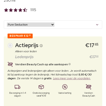
250 ml
1115
BESPAAR
€12
54
Actieprijs
€
17
45
Alleen voor leden
Ledenprijs
€
17
99
Verdien BeautyCash op alle aankopen
Actieprijzen and ledenprijzen zijn alleen voor leden. Je wordt automatisch
lid bij aankoop tegen de ledenprijs. Het lidmaatschap kost
9,95 €/30
dagen
. De eerste 14 dagen is
gratis
.
Lees meer over de voordelen.
Bezorging in 1-4
Gratis bezorging
Vaste korting
Verdien
dagen
vanaf €19
BeautyCash