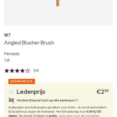
W7
Angled Blusher Brush
Penseel
1 st
54
BESPAAR
62%
Ledenprijs
€
2
99
Verdien BeautyCash op alle aankopen
Actieprijzen and ledenprijzen zijn alleen voor leden. Je wordt automatisch
lid bij aankoop tegen de ledenprijs. Het lidmaatschap kost
9,95 €/30
dagen
. De eerste 14 dagen is
gratis
.
Lees meer over de voordelen.