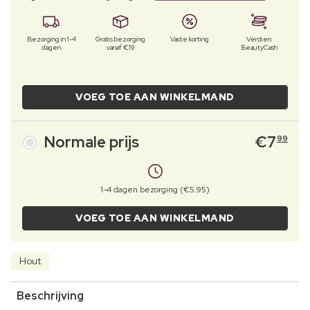
Bezorging in 1-4
Gratis bezorging
Vaste korting
Verdien
dagen
vanaf €19
BeautyCash
VOEG TOE AAN WINKELMAND
Normale prijs
€
7
99
1-4 dagen bezorging (€5.95)
VOEG TOE AAN WINKELMAND
Hout
Beschrijving