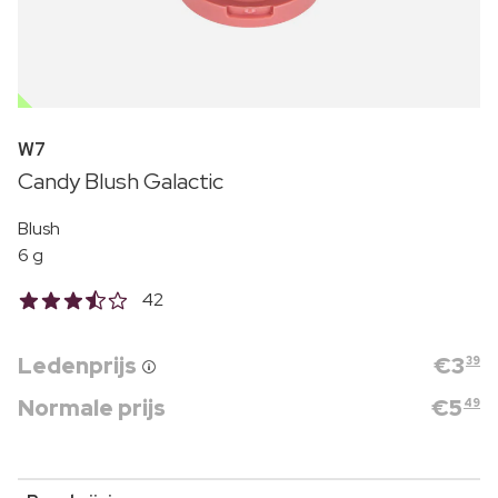
OUTLET
W7
Candy Blush Galactic
Blush
6 g
42
Ledenprijs
€
3
39
Normale prijs
€
5
49