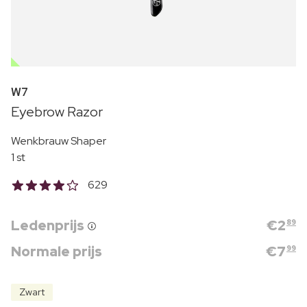
OUTLET
W7
Eyebrow Razor
Wenkbrauw Shaper
1 st
629
Ledenprijs
€
2
89
Normale prijs
€
7
99
Zwart