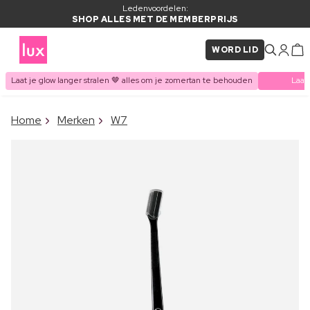
Ledenvoordelen:
SHOP ALLES MET DE MEMBERPRIJS
WORD LID
Laat je glow langer stralen 🤎 alles om je zomertan te behouden
Laat
×
Home
Merken
W7
ITEM TOEGEVOEGD AAN
Vaak samen gekocht met
WINKELMAND